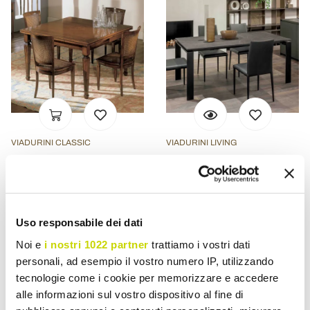
VIADURINI CLASSIC
VIADURINI LIVING
Mesa retangular com 4
Mesa Extensível 310 cm
cadeiras de madeira Made
com Tampo Laminado e
in Italy - Angelite
Base Metálica - Spilla
Uso responsabile dei dati
€ 5.824,96
€ 1.357,44
- 20%
- 20%
€ 7.281,20
€ 1.696,80
Noi e
i nostri 1022 partner
trattiamo i vostri dati
personali, ad esempio il vostro numero IP, utilizzando
tecnologie come i cookie per memorizzare e accedere
alle informazioni sul vostro dispositivo al fine di