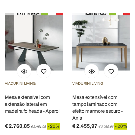
VIADURINI LIVING
VIADURINI LIVING
Mesa extensível com
Mesa extensível com
extensão lateral em
tampo laminado com
madeira folheada - Aperol
efeito mármore escuro -
Anis
€ 2.760,85
€ 2.455,97
- 20%
- 20%
€ 3.451,06
€ 3.069,96