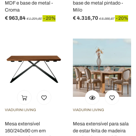
MDF e base de metal -
base de metal pintado -
Croma
Milo
€ 963,84
€ 4.316,70
- 20%
- 20%
€ 1.204,80
€ 5.395,87
VIADURINI LIVING
VIADURINI LIVING
Mesa extensível
Mesa extensível para sala
160/240x90 cm em
de estar feita de madeira