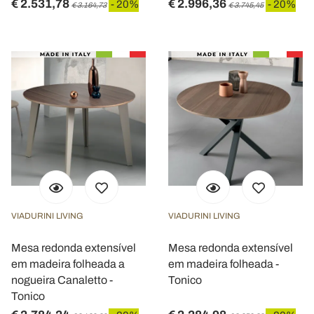
€ 2.531,78
€ 2.996,36
- 20%
- 20%
€ 3.164,73
€ 3.745,45
VIADURINI LIVING
VIADURINI LIVING
Mesa redonda extensível
Mesa redonda extensível
em madeira folheada a
em madeira folheada -
nogueira Canaletto -
Tonico
Tonico