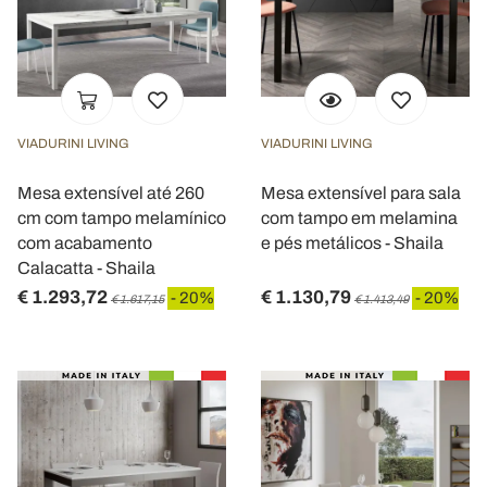
VIADURINI LIVING
VIADURINI LIVING
Mesa extensível até 260
Mesa extensível para sala
cm com tampo melamínico
com tampo em melamina
com acabamento
e pés metálicos - Shaila
Calacatta - Shaila
€ 1.293,72
€ 1.130,79
- 20%
- 20%
€ 1.617,15
€ 1.413,49