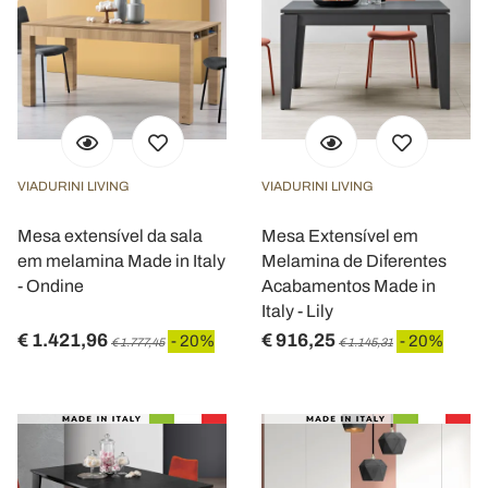
VIADURINI LIVING
VIADURINI LIVING
Mesa extensível da sala
Mesa Extensível em
em melamina Made in Italy
Melamina de Diferentes
- Ondine
Acabamentos Made in
Italy - Lily
€ 1.421,96
€ 916,25
- 20%
- 20%
€ 1.777,45
€ 1.145,31