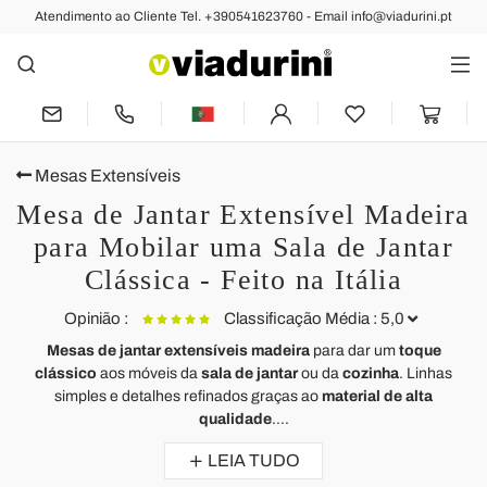
Atendimento ao Cliente Tel. +390541623760 - Email info@viadurini.pt
Mesas Extensíveis
Mesa de Jantar Extensível Madeira
para Mobilar uma Sala de Jantar
Clássica - Feito na Itália
Opinião :
Classificação Média : 5,0
Mesas de jantar extensíveis madeira
para dar um
toque
clássico
aos móveis da
sala de jantar
ou da
cozinha
. Linhas
Mesa extensível moderna até 260/280 cm em madeira e metal -
M
simples e detalhes refinados graças ao
material de alta
Téramo
f
qualidade
....
le produit correspond à mes attentes
W
LEIA TUDO
E
I