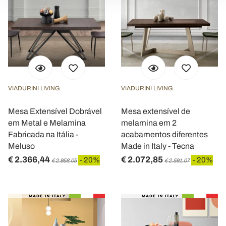
modificare o ritirare il tuo consenso in qualsiasi momento
dalla Dichiarazione sui cookie.
Utilizziamo i cookie per personalizzare contenuti ed
annunci, per fornire funzionalità dei social media e per
analizzare il nostro traffico. Condividiamo inoltre
informazioni sul modo in cui utilizza il nostro sito con i
VIADURINI LIVING
VIADURINI LIVING
nostri partner che si occupano di analisi dei dati web,
pubblicità e social media, i quali potrebbero combinarle
Mesa Extensível Dobrável
Mesa extensível de
con altre informazioni che ha fornito loro o che hanno
em Metal e Melamina
melamina em 2
raccolto dal suo utilizzo dei loro servizi.
Fabricada na Itália -
acabamentos diferentes
Meluso
Made in Italy - Tecna
€ 2.366,44
€ 2.072,85
- 20%
- 20%
€ 2.958,05
€ 2.591,07