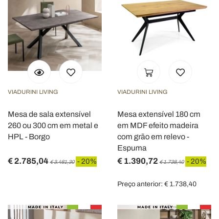
VIADURINI LIVING
VIADURINI LIVING
Mesa de sala extensível
Mesa extensível 180 cm
260 ou 300 cm em metal e
em MDF efeito madeira
HPL - Borgo
com grão em relevo -
Espuma
€ 2.785,04
€ 1.390,72
- 20%
- 20%
€ 3.481,30
€ 1.738,40
Preço anterior: € 1.738,40