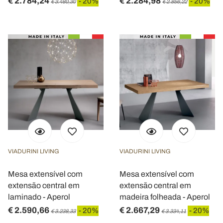
€ 2.784,24
€ 2.284,98
- 20%
- 20%
€ 3.480,30
€ 2.856,22
VIADURINI LIVING
VIADURINI LIVING
Mesa extensível com
Mesa extensível com
extensão central em
extensão central em
laminado - Aperol
madeira folheada - Aperol
€ 2.590,66
€ 2.667,29
- 20%
- 20%
€ 3.238,33
€ 3.334,11