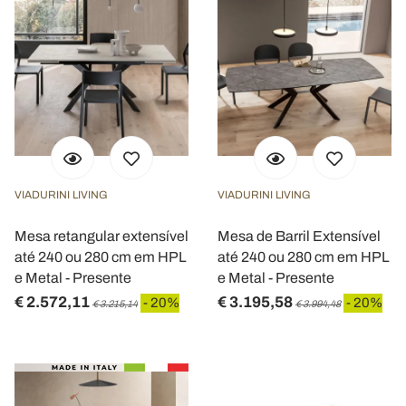
VIADURINI LIVING
VIADURINI LIVING
Mesa retangular extensível
Mesa de Barril Extensível
até 240 ou 280 cm em HPL
até 240 ou 280 cm em HPL
e Metal - Presente
e Metal - Presente
€ 2.572,11
€ 3.195,58
- 20%
- 20%
€ 3.215,14
€ 3.994,48