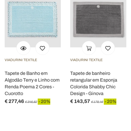
VIADURINI TEXTILE
VIADURINI TEXTILE
Tapete de Banho em
Tapete de banheiro
Algodão Terry e Linho com
retangular em Esponja
Renda Poema 2 Cores -
Colorida Shabby Chic
Cuorotto
Design - Ginova
€ 277,46
€ 143,57
- 20%
- 20%
€ 346,82
€ 179,46