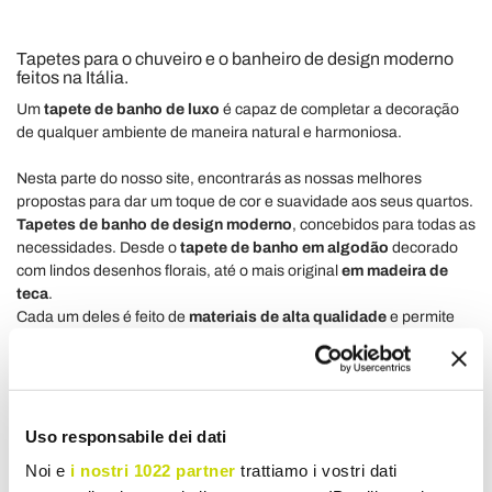
Tapetes para o chuveiro e o banheiro de design moderno
feitos na Itália.
Um
tapete de banho de luxo
é capaz de completar a decoração
de qualquer ambiente de maneira natural e harmoniosa.
Nesta parte do nosso site, encontrarás as nossas melhores
propostas para dar um toque de cor e suavidade aos seus quartos.
Tapetes de banho de design moderno
, concebidos para todas as
necessidades. Desde o
tapete de banho em algodão
decorado
com lindos desenhos florais, até o mais original
em madeira de
teca
.
Cada um deles é feito de
materiais de alta qualidade
e permite
que completes os móveis da casa de banho de maneira natural e
criativa. Muitas variações de textura e cor que vão te surpreender.
Dada a grande diversidade de modelos, uma idéia muito original e
divertida poderia ser comprar mais de um tapete para casa de
banho para mudar continuamente o design da sala, à tornar-la
Uso responsabile dei dati
sempre diferente, mas sempre muito moderna. Um tapete de
Noi e
i nostri 1022 partner
trattiamo i vostri dati
banheiro não faz nada além de completar os móveis de maneira