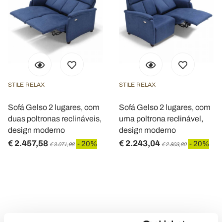
STILE RELAX
STILE RELAX
Sofá Gelso 2 lugares, com
Sofá Gelso 2 lugares, com
duas poltronas reclináveis,
uma poltrona reclinável,
design moderno
design moderno
€ 2.457,58
€ 2.243,04
- 20%
- 20%
€ 3.071,98
€ 2.803,80
Sofás de relaxamento elétricos para o conforto fabricado na