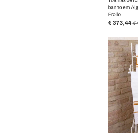
Toalhas de ro
banho em Alg
Frollo
€ 373,44
€ 