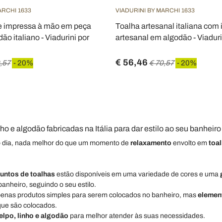
ARCHI 1633
VIADURINI BY MARCHI 1633
te impressa à mão em peça
Toalha artesanal italiana com
ão italiano - Viadurini por
artesanal em algodão - Viaduri
€ 56,46
,57
- 20%
€ 70,57
- 20%
ho e algodão fabricadas na Itália para dar estilo ao seu banheir
 dia, nada melhor do que um momento de
relaxamento
envolto em
toa
untos de toalhas
estão disponíveis em uma variedade de cores e uma
anheiro, seguindo o seu estilo.
penas produtos simples para serem colocados no banheiro, mas
elemen
ue são colocados.
elpo, linho e algodão
para melhor atender às suas necessidades.