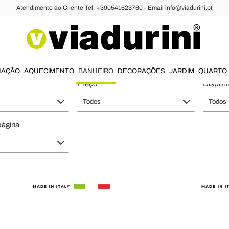
Atendimento ao Cliente Tel. +390541623760 - Email info@viadurini.pt
idas para o Banheiro de Luxo e Desi
NAÇÃO
AQUECIMENTO
BANHEIRO
DECORAÇÕES
JARDIM
QUARTO
Preço
Disponi
Todos
Todos
página