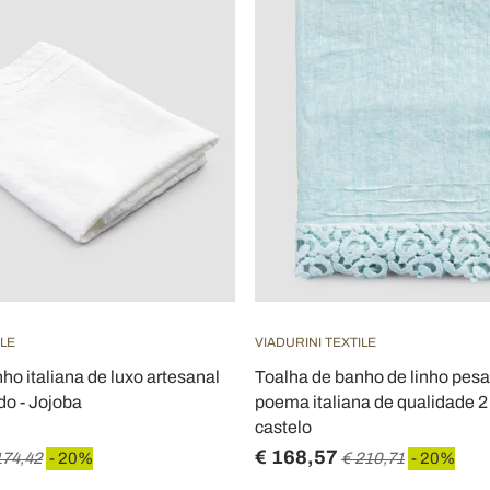
ILE
VIADURINI TEXTILE
ho italiana de luxo artesanal
Toalha de banho de linho pes
do - Jojoba
poema italiana de qualidade 2 
castelo
€ 168,57
174,42
- 20%
€ 210,71
- 20%