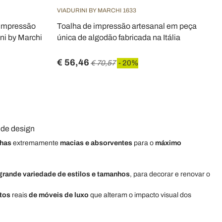
VIADURINI BY MARCHI 1633
 impressão
Toalha de impressão artesanal em peça
ni by Marchi
única de algodão fabricada na Itália
€ 56,46
€ 70,57
- 20%
o de design
lhas
extremamente
macias e absorventes
para o
máximo
grande variedade de estilos e tamanhos
, para decorar e renovar o
tos
reais
de móveis de luxo
que alteram o impacto visual dos