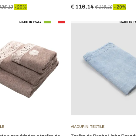
€ 116,14
385,13
- 20%
€ 145,18
- 20%
ILE
VIADURINI TEXTILE