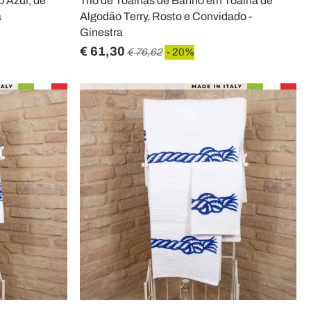
 Azul, de
Trio de Toalhas de Banho em Toalha de
a
Algodão Terry, Rosto e Convidado -
Ginestra
€ 61,30
€ 76,62
- 20%