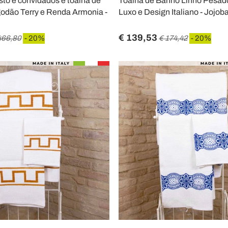
sto e convidados e toalha de
Toalha de Banho Linho Pesado
odão Terry e Renda Armonia -
Luxo e Design Italiano - Jojob
€ 139,53
466,80
- 20%
€ 174,42
- 20%