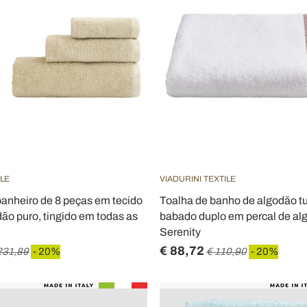
ILE
VIADURINI TEXTILE
anheiro de 8 peças em tecido
Toalha de banho de algodão t
dão puro, tingido em todas as
babado duplo em percal de al
Serenity
€ 88,72
231,89
- 20%
€ 110,90
- 20%