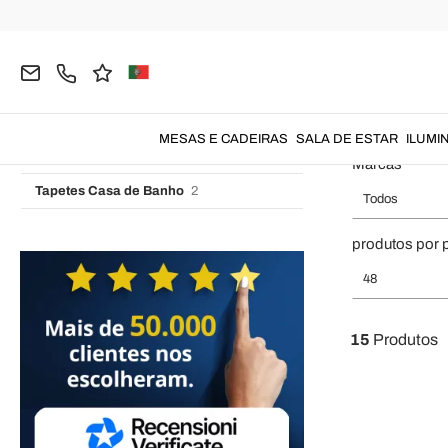
Toalhas
15
Página inicial
BANHEIRO
Toalhas de Banho
Toalhas
Toalhas de Linho
3
Toalhas Brancas e Color
Toalhas de Algodão
6
Toalhas de Esponja
6
MESAS E CADEIRAS
SALA DE ESTAR
ILUMI
Roupões de Banho
8
Marcas
Tapetes Casa de Banho
2
Todos
produtos por 
48
15
Produtos