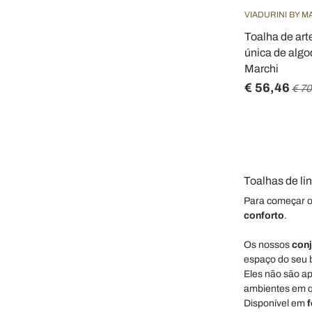
VIADURINI BY M
Toalha de ar
única de algod
Marchi
€ 56,46
€ 70
Toalhas de lin
Para começar o
conforto
.
Os nossos
conj
espaço do seu b
Eles não são a
ambientes em q
Disponível em
f