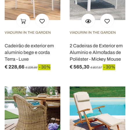
VIADURINI IN THE GARDEN
VIADURINI IN THE GARDEN
Cadeirão de exterior em
2 Cadeiras de Exterior em
alumínio bege e corda
Alumínio e Almofadas de
Terra - Luxe
Poliéster - Mickey Mouse
€ 228,66
€ 565,30
- 30%
- 30%
€ 326,66
€ 807,57