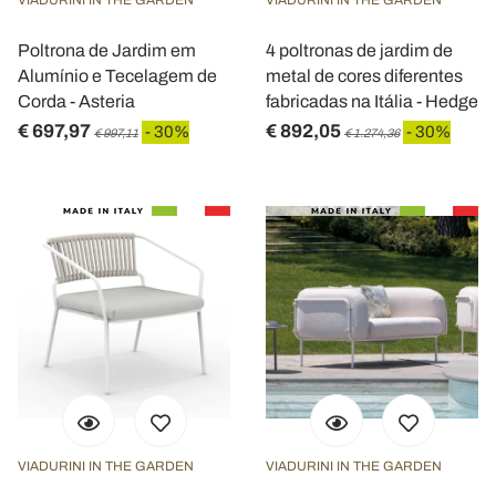
VIADURINI IN THE GARDEN
VIADURINI IN THE GARDEN
Poltrona de Jardim em
4 poltronas de jardim de
Alumínio e Tecelagem de
metal de cores diferentes
Corda - Asteria
fabricadas na Itália - Hedge
€ 697,97
€ 892,05
- 30%
- 30%
€ 997,11
€ 1.274,36
VIADURINI IN THE GARDEN
VIADURINI IN THE GARDEN