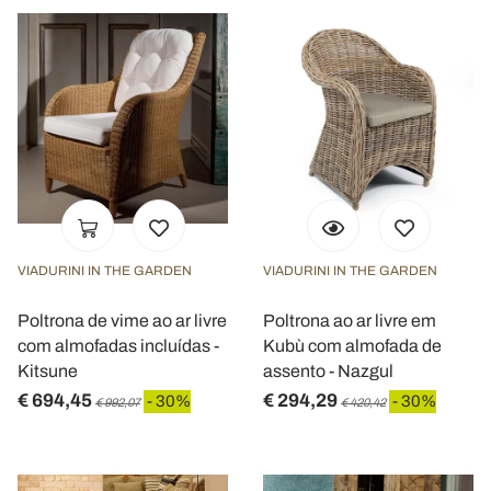
VIADURINI IN THE GARDEN
VIADURINI IN THE GARDEN
Poltrona de vime ao ar livre
Poltrona ao ar livre em
com almofadas incluídas -
Kubù com almofada de
Kitsune
assento - Nazgul
€ 694,45
€ 294,29
- 30%
- 30%
€ 992,07
€ 420,42