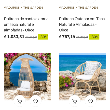
VIADURINI IN THE GARDEN
VIADURINI IN THE GARDEN
Poltrona de canto externa
Poltrona Outdoor em Teca
em teca natural e
Natural e Almofadas -
almofadas - Circe
Circe
€ 1.083,31
€ 767,14
- 30%
- 30%
€ 1.547,58
€ 1.095,91