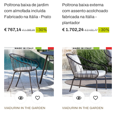
Poltrona baixa de jardim
Poltrona baixa externa
com almofada incluída
com assento acolchoado
Fabricado na Itália - Prato
fabricada na Itália -
plantador
€ 767,14
€ 1.702,24
- 30%
- 30%
€ 1.095,91
€ 2.431,77
VIADURINI IN THE GARDEN
VIADURINI IN THE GARDEN