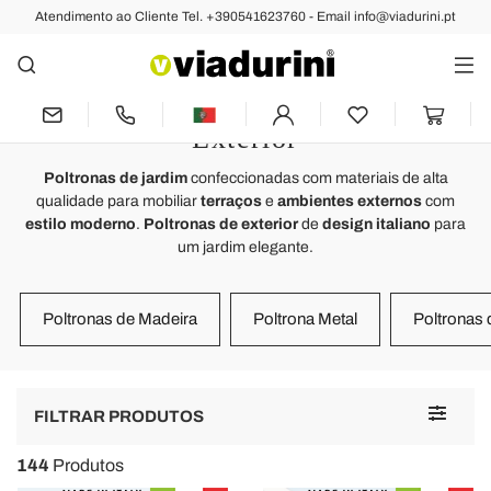
Atendimento ao Cliente Tel. +390541623760 - Email info@viadurini.pt
JARDIM
Poltronas Jardim - Design
Moderno e Luxuoso para o seu
Exterior
Poltronas de jardim
confeccionadas com materiais de alta
qualidade para mobiliar
terraços
e
ambientes externos
com
estilo moderno
.
Poltronas de exterior
de
design italiano
para
um jardim elegante.
Poltronas de Madeira
Poltrona Metal
Poltronas 
Toggle
FILTRAR PRODUTOS
navigat
144
Produtos