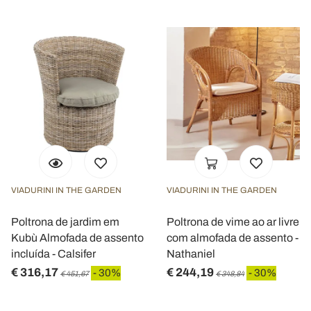
VIADURINI IN THE GARDEN
VIADURINI IN THE GARDEN
Poltrona de jardim em
Poltrona de vime ao ar livre
Kubù Almofada de assento
com almofada de assento -
incluída - Calsifer
Nathaniel
€ 316,17
€ 244,19
- 30%
- 30%
€ 451,67
€ 348,84