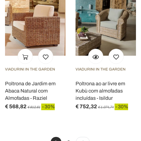
VIADURINI IN THE GARDEN
VIADURINI IN THE GARDEN
Poltrona de Jardim em
Poltrona ao ar livre em
Abaca Natural com
Kubù com almofadas
Almofadas - Raziel
incluídas - Isildur
€ 568,82
€ 752,32
- 30%
- 30%
€ 812,61
€ 1.074,74