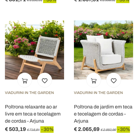
€ 1.231,01
€ 2.339,02
VIADURINI IN THE GARDEN
VIADURINI IN THE GARDEN
Poltrona relaxante ao ar
Poltrona de jardim em teca
livre em teca e tecelagem
e tecelagem de cordas -
de cordas - Arjuna
Arjuna
€ 503,19
€ 2.065,69
- 30%
- 30%
€ 718,84
€ 2.950,99