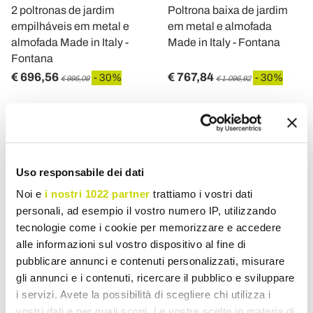
2 poltronas de jardim
Poltrona baixa de jardim
empilháveis em metal e
em metal e almofada
almofada Made in Italy -
Made in Italy - Fontana
Fontana
€ 696,56
€ 767,84
- 30%
- 30%
€ 995,09
€ 1.096,92
Uso responsabile dei dati
Noi e
i nostri 1022 partner
trattiamo i vostri dati
personali, ad esempio il vostro numero IP, utilizzando
tecnologie come i cookie per memorizzare e accedere
alle informazioni sul vostro dispositivo al fine di
pubblicare annunci e contenuti personalizzati, misurare
gli annunci e i contenuti, ricercare il pubblico e sviluppare
VIADURINI IN THE GARDEN
VIADURINI IN THE GARDEN
i servizi. Avete la possibilità di scegliere chi utilizza i
vostri dati e per quali scopi. Le vostre scelte in materia di