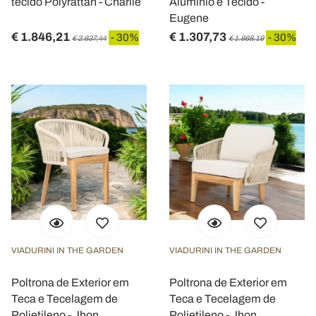
tecido Polyrattan - Charlie
Alumínio e Tecido -
Eugene
€ 1.846,21
€ 1.307,73
- 30%
- 30%
€ 2.637,44
€ 1.868,19
VIADURINI IN THE GARDEN
VIADURINI IN THE GARDEN
Poltrona de Exterior em
Poltrona de Exterior em
Teca e Tecelagem de
Teca e Tecelagem de
Polietileno - Jhon
Polietileno - Jhon