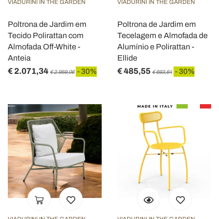
VIADURINI IN THE GARDEN
VIADURINI IN THE GARDEN
Poltrona de Jardim em
Poltrona de Jardim em
Tecido Polirattan com
Tecelagem e Almofada de
Almofada Off-White -
Alumínio e Polirattan -
Anteia
Ellide
€ 2.071,34
€ 485,55
- 30%
- 30%
€ 2.959,06
€ 693,64