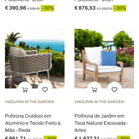
€ 390,98
€ 876,53
- 30%
- 30%
€ 558,54
€ 1.252,18
VIADURINI IN THE GARDEN
VIADURINI IN THE GARDEN
Poltrona Outdoor em
Poltrona de Jardim em
Alumínio e Tecido Feito à
Teca Natural Escovada -
Mão - Reda
Artes
€ 861,71
€ 1.637,31
- 30%
- 30%