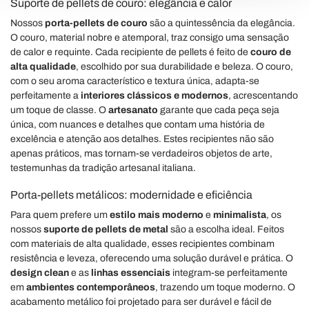
Suporte de pellets de couro: elegância e calor
modificare o ritirare il tuo consenso in qualsiasi momento
Nossos
porta-pellets de couro
são a quintessência da elegância.
dalla Dichiarazione sui cookie.
O couro, material nobre e atemporal, traz consigo uma sensação
de calor e requinte. Cada recipiente de pellets é feito de
couro de
Utilizziamo i cookie per personalizzare contenuti ed
alta qualidade
, escolhido por sua durabilidade e beleza. O couro,
annunci, per fornire funzionalità dei social media e per
com o seu aroma característico e textura única, adapta-se
analizzare il nostro traffico. Condividiamo inoltre
perfeitamente a
interiores clássicos e modernos
, acrescentando
um toque de classe. O
artesanato
garante que cada peça seja
informazioni sul modo in cui utilizza il nostro sito con i
única, com nuances e detalhes que contam uma história de
nostri partner che si occupano di analisi dei dati web,
excelência e atenção aos detalhes. Estes recipientes não são
pubblicità e social media, i quali potrebbero combinarle
apenas práticos, mas tornam-se verdadeiros objetos de arte,
con altre informazioni che ha fornito loro o che hanno
testemunhas da tradição artesanal italiana.
raccolto dal suo utilizzo dei loro servizi.
Porta-pellets metálicos: modernidade e eficiência
Para quem prefere um
estilo mais moderno
e
minimalista
, os
nossos
suporte de pellets de metal
são a escolha ideal. Feitos
com materiais de alta qualidade, esses recipientes combinam
resistência e leveza, oferecendo uma solução durável e prática. O
design clean
e as
linhas essenciais
integram-se perfeitamente
em
ambientes contemporâneos
, trazendo um toque moderno. O
acabamento metálico foi projetado para ser durável e fácil de