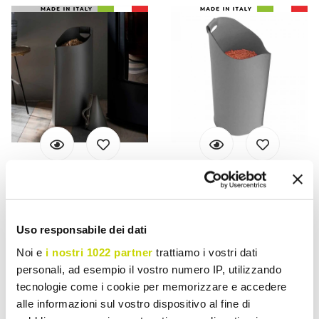
FIRESTYLE
FIRESTYLE
Suporte para pellets de
Suporte para pellets de
madeira em couro Sapir,
madeira de couro Sapel,
Uso responsabile dei dati
design moderno
design moderno
Noi e
i nostri 1022 partner
trattiamo i vostri dati
€ 442,60
€ 340,77
personali, ad esempio il vostro numero IP, utilizzando
tecnologie come i cookie per memorizzare e accedere
alle informazioni sul vostro dispositivo al fine di