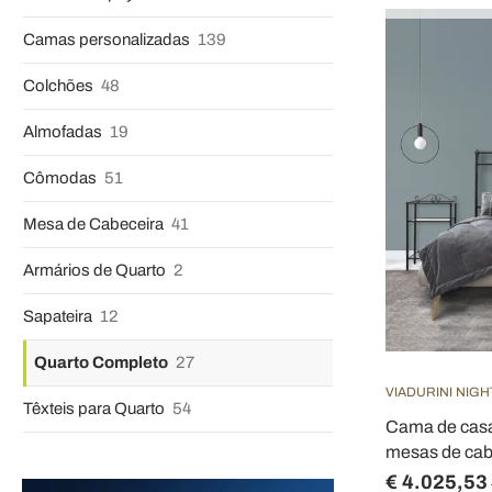
Camas personalizadas
139
Colchões
48
Almofadas
19
Cômodas
51
Mesa de Cabeceira
41
Armários de Quarto
2
Sapateira
12
Quarto Completo
27
VIADURINI NIGH
Têxteis para Quarto
54
Cama de casa
mesas de cabe
€ 4.025,53