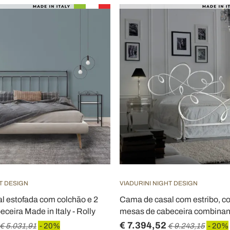
T DESIGN
VIADURINI NIGHT DESIGN
l estofada com colchão e 2
Cama de casal com estribo, co
ceira Made in Italy - Rolly
mesas de cabeceira combinan
€ 7.394,52
€ 5.031,91
- 20%
€ 9.243,15
- 20%