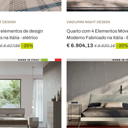
T DESIGN
VIADURINI NIGHT DESIGN
 elementos de design
Quarto com 4 Elementos Móvei
 na Itália - elétrico
Moderno Fabricado na Itália - 
€ 6.904,13
€ 6.627,89
- 20%
€ 8.630,16
- 20%