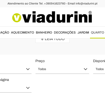
Atendimento ao Cliente Tel. +390541623760 - Email info@viadurini.pt
e Quarto - Design Italiano Moderno 
em
estilo moderno e clássico
e projetados por designers de
luxo fabr
NAÇÃO
AQUECIMENTO
BANHEIRO
DECORAÇÕES
JARDIM
QUARTO
LEIA TUDO
Preço
Disponi
Todos
Todos
página