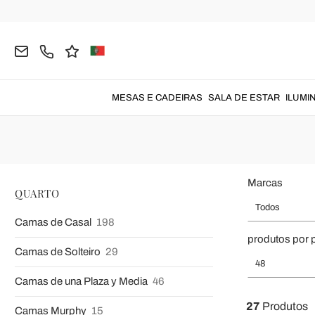
Página inicial
QUARTO
Quarto Completo
Mobilia d
Quarto completo
MESAS E CADEIRAS
SALA DE ESTAR
ILUMI
Marcas
QUARTO
Todos
Camas de Casal
198
produtos por 
Camas de Solteiro
29
48
Camas de una Plaza y Media
46
27
Produtos
Camas Murphy
15