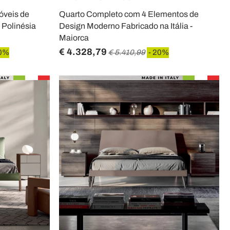
óveis de
Quarto Completo com 4 Elementos de
- Polinésia
Design Moderno Fabricado na Itália -
Maiorca
€ 4.328,79
20%
€ 5.410,99
- 20%