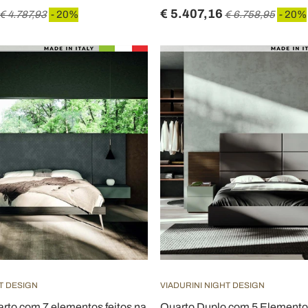
€ 5.407,16
€ 4.787,93
- 20%
€ 6.758,95
- 20%
T DESIGN
VIADURINI NIGHT DESIGN
rto com 7 elementos feitos na
Quarto Duplo com 5 Elemento