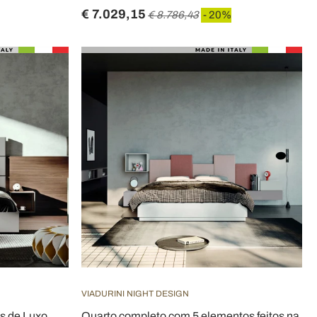
€ 7.029,15
€ 8.786,43
- 20%
VIADURINI NIGHT DESIGN
s de Luxo
Quarto completo com 5 elementos feitos na