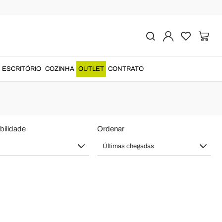
e Clássico
icados na Itália
....
ESCRITÓRIO
COZINHA
OUTLET
CONTRATO
bilidade
Ordenar
Últimas chegadas