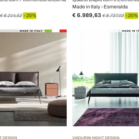
Made in Italy - Esmeralda
€ 6.989,63
€ 6.214,52
- 20%
€ 8.737,03
- 20%
T DESIGN
VIADURINI NIGHT DESIGN