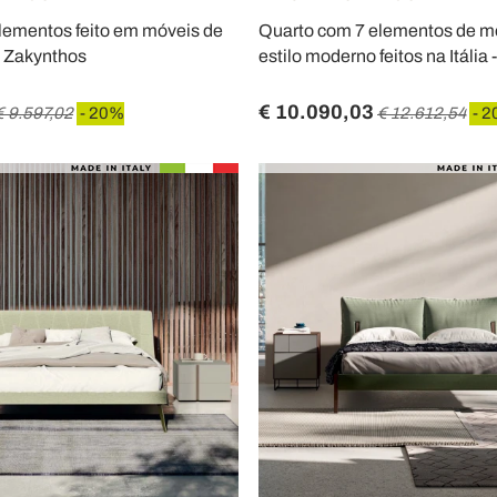
lementos feito em móveis de
Quarto com 7 elementos de m
 - Zakynthos
estilo moderno feitos na Itália 
€ 10.090,03
€ 9.597,02
- 20%
€ 12.612,54
- 