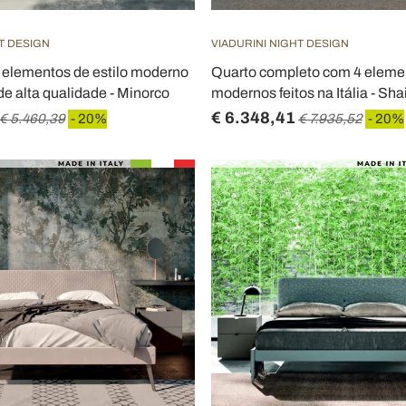
T DESIGN
VIADURINI NIGHT DESIGN
 elementos de estilo moderno
Quarto completo com 4 eleme
a de alta qualidade - Minorco
modernos feitos na Itália - Sha
€ 6.348,41
€ 5.460,39
- 20%
€ 7.935,52
- 20%