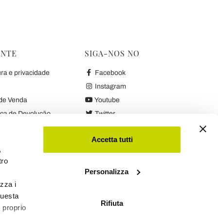
ENTE
SIGA-NOS NO
ura e privacidade
Facebook
Instagram
de Venda
Youtube
ica de Devolução
Twitter
antia
Accetta tutti
,
kies
tro
Personalizza
izza i
questa
Rifiuta
l proprio