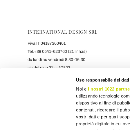
INTERNATIONAL DESIGN SRL
Piva IT 04187360401
Tel.+39 0541-623760 (21 linhas)
du lundi au vendredi 8.30-16.30
via del pino 21 - - 47822
Santarcangelo di Romagna (RIMINI) Italy
Uso responsabile dei dati
info@viadurini.pt
Noi e
i nostri 1022 partne
+390541623760 WHATSAPP
utilizzando tecnologie com
Os preços indicados incluem IVA
dispositivo al fine di pubb
contenuti, ricercare il pubbl
vostri dati e per quali sco
proprietà digitale in cui av