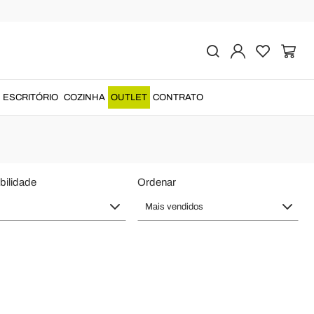
- Iluminação Doméstica
e qualidade
à
produção italiana
....
ESCRITÓRIO
COZINHA
OUTLET
CONTRATO
bilidade
Ordenar
Mais vendidos