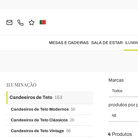
Página inicial
ILUMINAÇÃO
Candeeiros de Teto
Candeeiros 
Candeeiro Teto Indust
Candeeiro teto
para iluminar cozin
MESAS E CADEIRAS
SALA DE ESTAR
ILUMI
Marcas
ILUMINAÇÃO
Todos
Candeeiros de Teto
153
produtos por 
Candeeiros de Teto Modernos
50
48
Candeeiros de Teto Clássicos
20
Candeeiros de Teto Vintage
56
4
Produtos