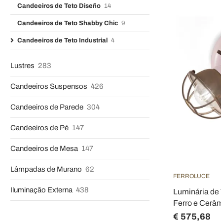
Candeeiros de Teto Diseño
14
Candeeiros de Teto Shabby Chic
9
Candeeiros de Teto Industrial
4
Lustres
283
Candeeiros Suspensos
426
Candeeiros de Parede
304
Candeeiros de Pé
147
Candeeiros de Mesa
147
Lâmpadas de Murano
62
FERROLUCE
Iluminação Externa
438
Luminária de 
Ferro e Cerâm
€ 575,68