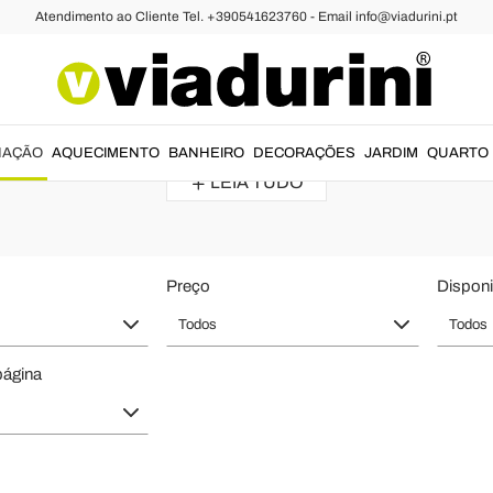
Atendimento ao Cliente Tel. +390541623760 - Email info@viadurini.pt
de Teto Industrial
rial para Cozinha e Sala de Jantar 
has e salas, aliando charme
ao estilo industrial
desde
componentes d
NAÇÃO
AQUECIMENTO
BANHEIRO
DECORAÇÕES
JARDIM
QUARTO
LEIA TUDO
Preço
Disponi
Todos
Todos
página