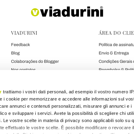
VIADURINI
ÁREA DO CLI
Feedback
Política de assinat
Blog
Envio & Entrega
Colaborações do Blogger
Condições Gerais 
Nos contatos
Reembolso & Polít
As 7 Promessas de Viadurini
Pagamentos & gar
Sobre nós
Contrato
r
trattiamo i vostri dati personali, ad esempio il vostro numero IP
Fale Sobre Nós
Privacidade e Coo
e i cookie per memorizzare e accedere alle informazioni sul vos
Marca
licare annunci e contenuti personalizzati, misurare gli annunci e i
ico e sviluppare i servizi. Avete la possibilità di scegliere chi util
pi. Le vostre scelte in materia di privacy sono applicabili solo su 
ete effettuato le vostre scelte. È possibile modificare o revocare i
Mapa de produtos
Mapa de categorias
Mapa do blogue
Mapa diverso