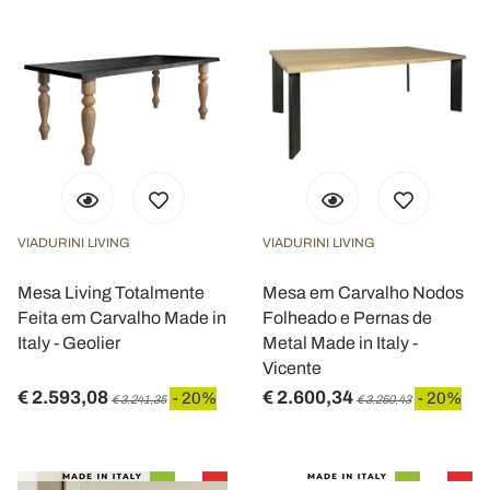
VIADURINI LIVING
VIADURINI LIVING
Mesa Living Totalmente
Mesa em Carvalho Nodos
Feita em Carvalho Made in
Folheado e Pernas de
Italy - Geolier
Metal Made in Italy -
Vicente
€ 2.593,08
€ 2.600,34
- 20%
- 20%
€ 3.241,35
€ 3.250,43