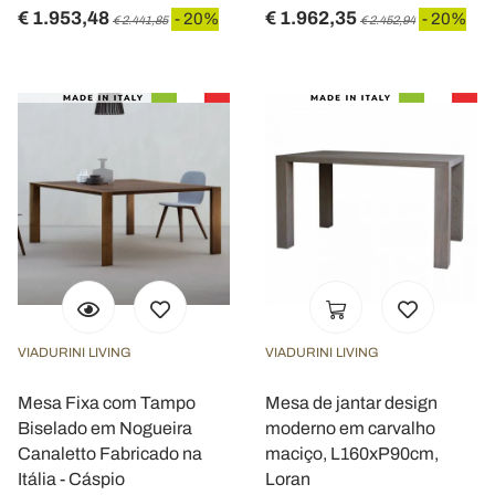
€ 1.953,48
€ 1.962,35
- 20%
- 20%
€ 2.441,85
€ 2.452,94
VIADURINI LIVING
VIADURINI LIVING
Mesa Fixa com Tampo
Mesa de jantar design
Biselado em Nogueira
moderno em carvalho
Canaletto Fabricado na
maciço, L160xP90cm,
Itália - Cáspio
Loran