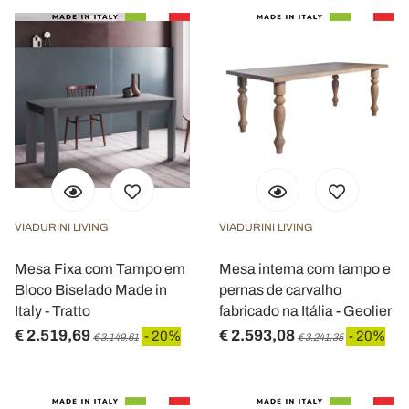
VIADURINI LIVING
VIADURINI LIVING
Mesa Fixa com Tampo em
Mesa interna com tampo e
Bloco Biselado Made in
pernas de carvalho
Italy - Tratto
fabricado na Itália - Geolier
€ 2.519,69
€ 2.593,08
- 20%
- 20%
€ 3.149,61
€ 3.241,35