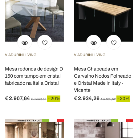
VIADURINI LIVING
VIADURINI LIVING
Mesa redonda de design D
Mesa Chapeada em
150 com tampo em cristal
Carvalho Nodos Folheado
fabricado na Itália Cristal
e Cristal Made in Italy -
Vicente
€ 2.907,64
€ 2.934,26
- 20%
- 20%
€ 3.634,55
€ 3.667,82