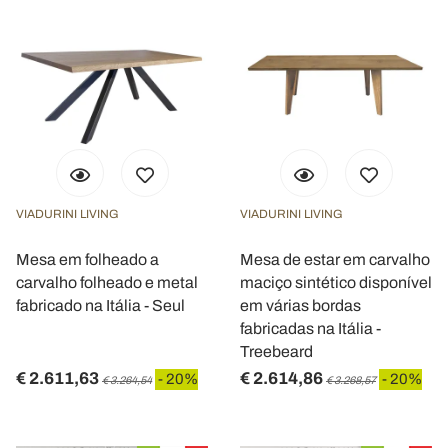
VIADURINI LIVING
VIADURINI LIVING
Mesa em folheado a
Mesa de estar em carvalho
carvalho folheado e metal
maciço sintético disponível
fabricado na Itália - Seul
em várias bordas
fabricadas na Itália -
Treebeard
€ 2.611,63
€ 2.614,86
- 20%
- 20%
€ 3.264,54
€ 3.268,57