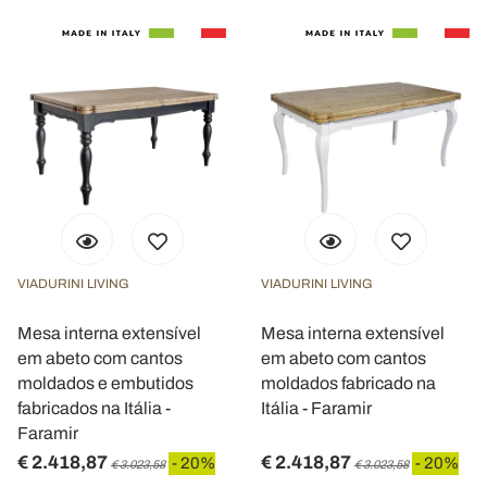
VIADURINI LIVING
VIADURINI LIVING
Mesa interna extensível
Mesa interna extensível
em abeto com cantos
em abeto com cantos
moldados e embutidos
moldados fabricado na
fabricados na Itália -
Itália - Faramir
Faramir
€ 2.418,87
€ 2.418,87
- 20%
- 20%
€ 3.023,58
€ 3.023,58