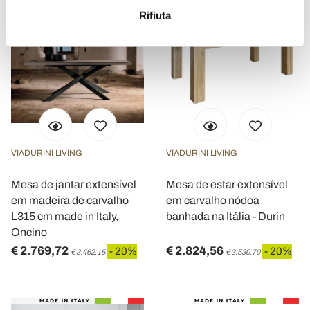
metro,
Rifiuta
Identificare il tuo dispositivo, scansionandolo
attivamente alla ricerca di caratteristiche specifiche
(impronte digitali).
Approfondisci come vengono elaborati i tuoi dati personali
e imposta le tue preferenze nella
sezione dettagli
. Puoi
modificare o ritirare il tuo consenso in qualsiasi momento
dalla Dichiarazione sui cookie.
VIADURINI LIVING
VIADURINI LIVING
Utilizziamo i cookie per personalizzare contenuti ed
annunci, per fornire funzionalità dei social media e per
Mesa de jantar extensível
Mesa de estar extensível
analizzare il nostro traffico. Condividiamo inoltre
em madeira de carvalho
em carvalho nódoa
informazioni sul modo in cui utilizza il nostro sito con i
L315 cm made in Italy,
banhada na Itália - Durin
nostri partner che si occupano di analisi dei dati web,
Oncino
pubblicità e social media, i quali potrebbero combinarle
€ 2.769,72
€ 2.824,56
- 20%
- 20%
€ 3.462,15
€ 3.530,70
con altre informazioni che ha fornito loro o che hanno
raccolto dal suo utilizzo dei loro servizi.