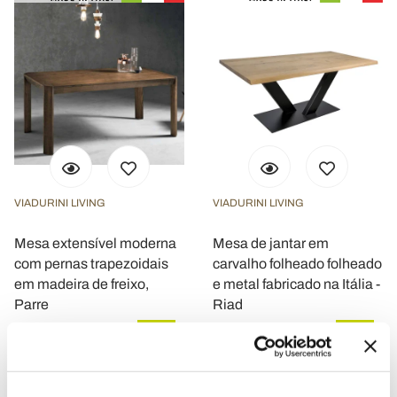
VIADURINI LIVING
VIADURINI LIVING
Mesa extensível moderna
Mesa de jantar em
com pernas trapezoidais
carvalho folheado folheado
em madeira de freixo,
e metal fabricado na Itália -
Parre
Riad
€ 2.676,16
€ 2.760,04
- 20%
- 20%
€ 3.345,20
€ 3.450,05