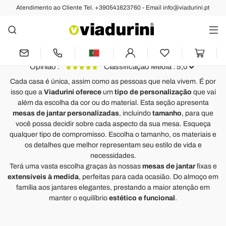
Atendimento ao Cliente Tel. +390541623760 - Email info@viadurini.pt
Mesas
Mesas de Jantar Personalizadas:
Design Italiano
Opinião :
Classificação Média : 5,0
Cada casa é única, assim como as pessoas que nela vivem. É por
isso que a
Viadurini oferece
um
tipo de personalização
que vai
Mesa extensível lateralmente moderna em madeira de carvalho
M
além da escolha da cor ou do material. Esta seção apresenta
fabricada na Itália, Zerba
I
mesas de jantar personalizadas
, incluindo
tamanho
, para que
Wirklich zufrieden mit meiner Bestellung. Toller Qualitätsartikel!!
N
você possa decidir sobre cada aspecto da sua mesa. Esqueça
Einwandfreie Lieferung. Verpackung und Schutz an der Spitze!
p
qualquer tipo de compromisso. Escolha o tamanho, os materiais e
Ich empfehle sehr !!
s
os detalhes que melhor representam seu estilo de vida e
t
necessidades.
Terá uma vasta escolha graças às nossas
mesas de jantar
fixas e
extensíveis à medida
, perfeitas para cada ocasião. Do almoço em
família aos jantares elegantes, prestando a maior atenção em
manter o equilíbrio
estético e funcional
.