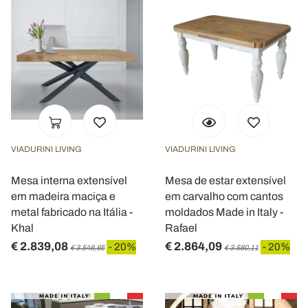
VIADURINI LIVING
VIADURINI LIVING
Mesa interna extensível
Mesa de estar extensível
em madeira maciça e
em carvalho com cantos
metal fabricado na Itália -
moldados Made in Italy -
Khal
Rafael
€ 2.839,08
€ 2.864,09
- 20%
- 20%
€ 3.548,85
€ 3.580,11