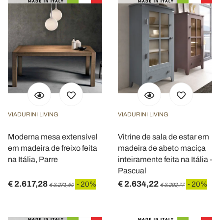
VIADURINI LIVING
VIADURINI LIVING
Moderna mesa extensível
Vitrine de sala de estar em
em madeira de freixo feita
madeira de abeto maciça
na Itália, Parre
inteiramente feita na Itália -
Pascual
€ 2.617,28
€ 2.634,22
- 20%
- 20%
€ 3.271,60
€ 3.292,77