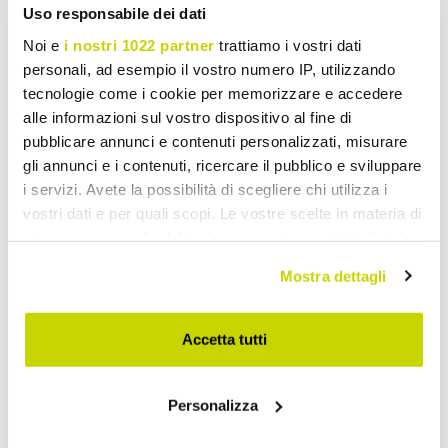
Uso responsabile dei dati
Noi e
i nostri 1022 partner
trattiamo i vostri dati
personali, ad esempio il vostro numero IP, utilizzando
tecnologie come i cookie per memorizzare e accedere
alle informazioni sul vostro dispositivo al fine di
pubblicare annunci e contenuti personalizzati, misurare
gli annunci e i contenuti, ricercare il pubblico e sviluppare
i servizi. Avete la possibilità di scegliere chi utilizza i
vostri dati e per quali scopi. Le vostre scelte in materia di
VIADURINI LIVING
VIADURINI LIVING
privacy sono applicabili solo su questa proprietà digitale
in cui avete effettuato le vostre scelte. È possibile
Mesa em Carvalho
Mesa de carvalho folheado
Mostra dettagli
modificare o revocare il proprio consenso in qualsiasi
Banhado com Borda Folha
e pernas de metal feitas na
momento dalla Dichiarazione sui cookie o facendo clic
Quadrada e Metal Made in
Itália - Consuelo
sull'icona di attivazione della privacy.
Accetta tutti
Italy - Riad
€ 2.760,04
€ 2.760,04
- 20%
- 20%
€ 3.450,05
€ 3.450,05
Con il tuo consenso, vorremmo anche:
Personalizza
raccogliere informazioni sulla tua posizione
geografica, con un'approssimazione di qualche