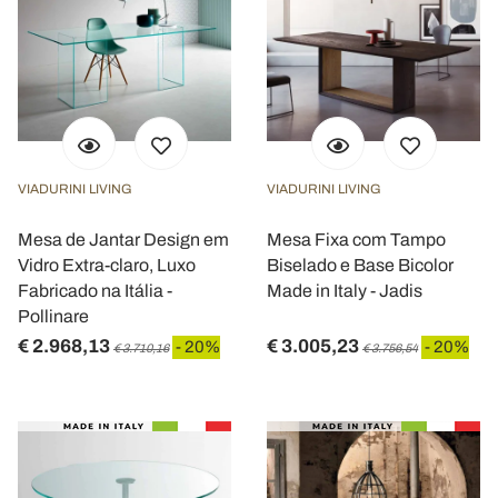
VIADURINI LIVING
VIADURINI LIVING
Mesa de Jantar Design em
Mesa Fixa com Tampo
Vidro Extra-claro, Luxo
Biselado e Base Bicolor
Fabricado na Itália -
Made in Italy - Jadis
Pollinare
€ 2.968,13
€ 3.005,23
- 20%
- 20%
€ 3.710,16
€ 3.756,54