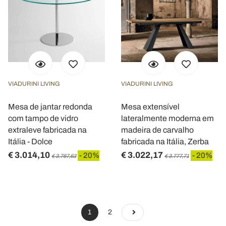
VIADURINI LIVING
VIADURINI LIVING
Mesa de jantar redonda
Mesa extensível
com tampo de vidro
lateralmente moderna em
extraleve fabricada na
madeira de carvalho
Itália - Dolce
fabricada na Itália, Zerba
€ 3.014,10
€ 3.022,17
- 20%
- 20%
€ 3.767,63
€ 3.777,71
1
2