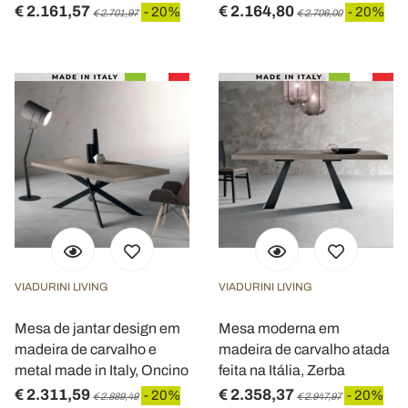
€ 2.161,57
€ 2.164,80
- 20%
- 20%
€ 2.701,97
€ 2.706,00
VIADURINI LIVING
VIADURINI LIVING
Mesa de jantar design em
Mesa moderna em
madeira de carvalho e
madeira de carvalho atada
metal made in Italy, Oncino
feita na Itália, Zerba
€ 2.311,59
€ 2.358,37
- 20%
- 20%
€ 2.889,49
€ 2.947,97