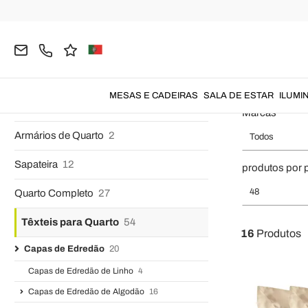
Colchões
48
Página inicial
QUARTO
Têxteis para Quarto
Capas de Edre
Almofadas
19
Capas de Edredão de 
Cômodas
51
MESAS E CADEIRAS
SALA DE ESTAR
ILUMI
Mesa de Cabeceira
41
Marcas
Armários de Quarto
2
Todos
Sapateira
12
produtos por 
48
Quarto Completo
27
Têxteis para Quarto
54
16
Produtos
Capas de Edredão
20
Capas de Edredão de Linho
4
Capas de Edredão de Algodão
16