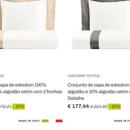
ILE
VIADURINI TEXTILE
capa de edredom 100%
Conjunto de capa de edredo
% algodão cetim com 2 fronhas
algodão e 10% algodão cetim c
Detalhe
€ 177,44
272,21
- 20%
€ 221,80
- 20%