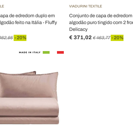
ILE
VIADURINI TEXTILE
capa de edredom duplo em
Conjunto de capa de edredom
odão feito na Itália - Fluffy
algodão puro tingido com 2 fro
Delicacy
€ 371,02
362,95
- 20%
€ 463,77
- 20%