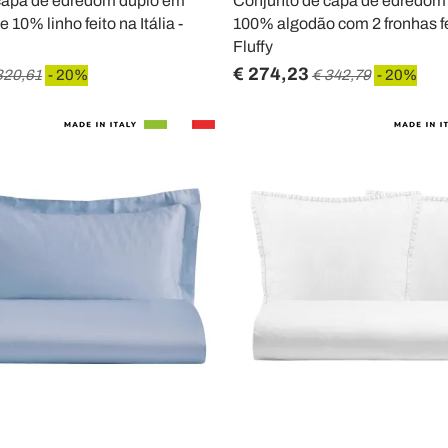
capa de edredom duplo em
Conjunto de capa de edredom
10% linho feito na Itália -
100% algodão com 2 fronhas feit
Fluffy
€ 274,23
320,61
- 20%
€ 342,79
- 20%