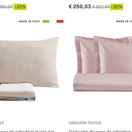
€ 250,03
250,03
- 20%
€ 312,54
- 20%
ILE
VIADURINI TEXTILE