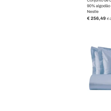
Conjunto de 
90% algodão e 
Nestle
€ 256,49
€ 