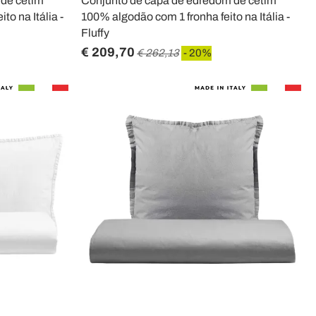
 de cetim
Conjunto de capa de edredom de cetim
o na Itália -
100% algodão com 1 fronha feito na Itália -
Fluffy
€ 209,70
€ 262,13
- 20%