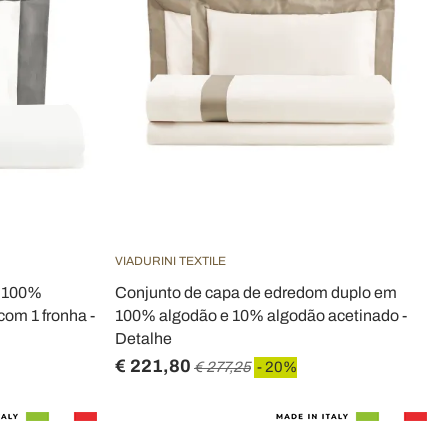
VIADURINI TEXTILE
m 100%
Conjunto de capa de edredom duplo em
om 1 fronha -
100% algodão e 10% algodão acetinado -
Detalhe
€ 221,80
€ 277,25
- 20%