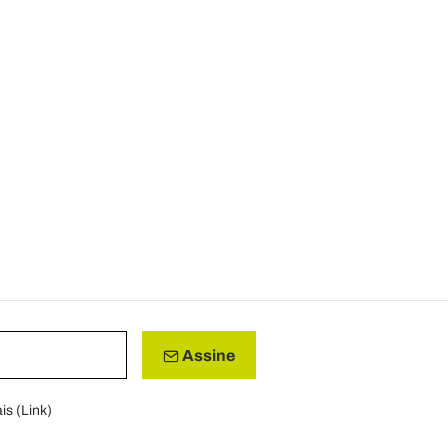
Assine
is (
Link
)