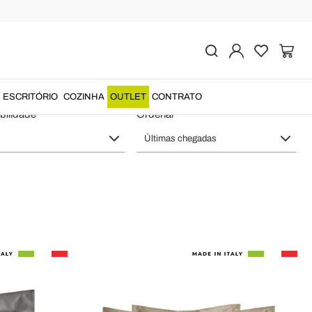
anos - Algodão Têxtil
ESCRITÓRIO
COZINHA
OUTLET
CONTRATO
bilidade
Ordenar
Últimas chegadas