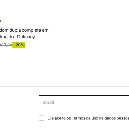
ILE
dom dupla completa em
tingido - Delicacy
423,44
- 20%
Li e aceito os Termos de uso de dados pessoa