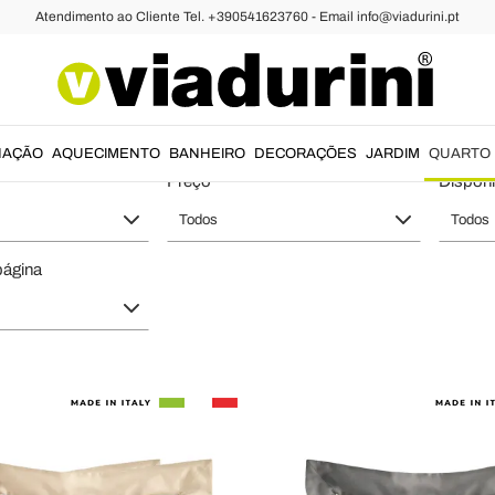
Atendimento ao Cliente Tel. +390541623760 - Email info@viadurini.pt
dão
Capas de Edredão de Algodão
Algodão de Estilo e Qualidade Itali
NAÇÃO
AQUECIMENTO
BANHEIRO
DECORAÇÕES
JARDIM
QUARTO
Preço
Disponi
Todos
Todos
página