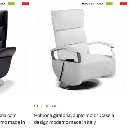
STILE RELAX
ória com
Poltrona giratória, duplo motor, Cassia,
rno made in
design moderno made in Italy