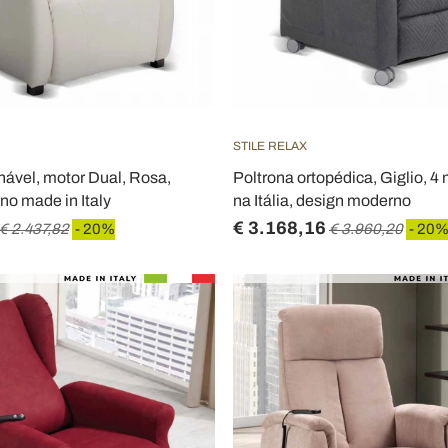
STILE RELAX
inável, motor Dual, Rosa,
Poltrona ortopédica, Giglio, 4 
o made in Italy
na Itália, design moderno
€ 3.168,16
€ 2.437,82
- 20%
€ 3.960,20
- 20