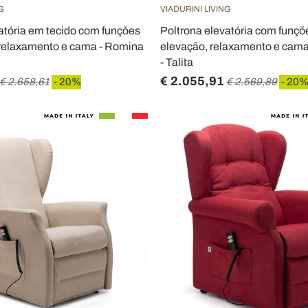
G
VIADURINI LIVING
atória em tecido com funções
Poltrona elevatória com funçõ
 relaxamento e cama - Romina
elevação, relaxamento e cama 
- Talita
€ 2.055,91
€ 2.658,61
- 20%
€ 2.569,89
- 20