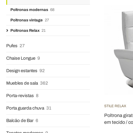
Poltronas modernas
68
Poltronas vintage
27
Poltronas Relax
21
Pufes
27
Chaise Longue
9
Design estantes
92
Muebles de sala
362
Porta-revistas
8
STILE RELAX
Porta guarda chuva
31
Poltrona gir
Balcão de Bar
6
em tecido / co