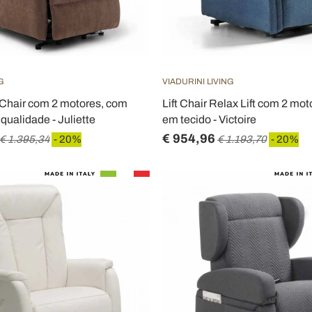
G
VIADURINI LIVING
ft Chair com 2 motores, com
Lift Chair Relax Lift com 2 mo
 qualidade - Juliette
em tecido - Victoire
€ 954,96
€ 1.395,34
- 20%
€ 1.193,70
- 20%