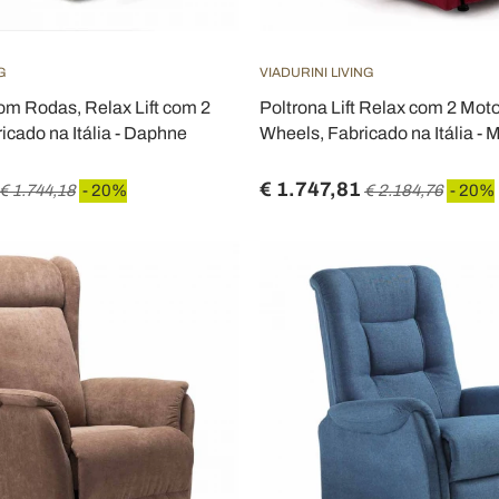
G
VIADURINI LIVING
com Rodas, Relax Lift com 2
Poltrona Lift Relax com 2 Moto
icado na Itália - Daphne
Wheels, Fabricado na Itália - 
€ 1.747,81
€ 1.744,18
- 20%
€ 2.184,76
- 20%