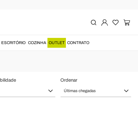
l para Idoso
 auxiliá-los no dia a dia com
conforto
e
design
....
ESCRITÓRIO
COZINHA
OUTLET
CONTRATO
bilidade
Ordenar
Últimas chegadas