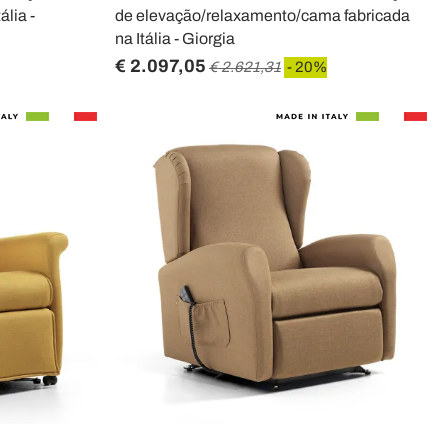
ália -
de elevação/relaxamento/cama fabricada
na Itália - Giorgia
€ 2.097,05
€ 2.621,31
- 20%