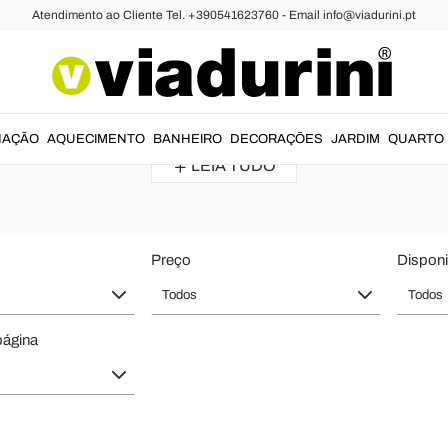
Atendimento ao Cliente Tel. +390541623760 - Email info@viadurini.pt
elax Eletrica e Poltronas Reclináve
relaxamento na sala.
Poltronas
reclinável
e
poltrona para
idosos
para
NAÇÃO
AQUECIMENTO
BANHEIRO
DECORAÇÕES
JARDIM
QUARTO
LEIA TUDO
Preço
Disponi
Todos
Todos
página