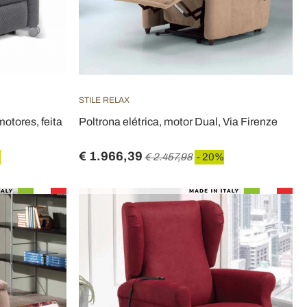
STILE RELAX
motores, feita
Poltrona elétrica, motor Dual, Via Firenze
€ 1.966,39
%
€ 2.457,98
- 20%