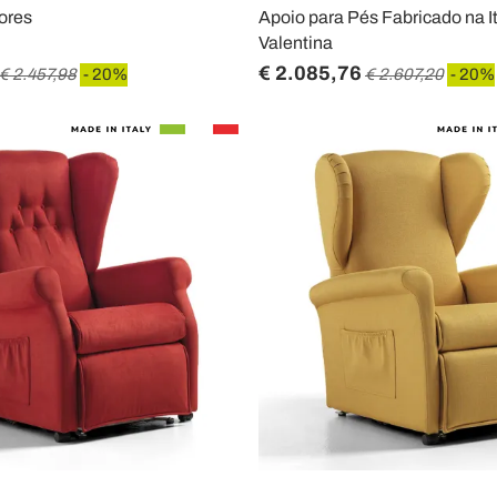
ores
Apoio para Pés Fabricado na It
Valentina
€ 2.085,76
€ 2.457,98
- 20%
€ 2.607,20
- 20%