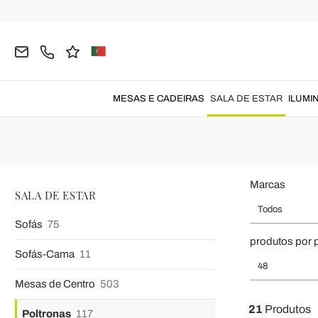
Página inicial
SALA DE ESTAR
Poltronas
Poltronas Relax
Poltronas R
Poltronas
relax eletrica
para seus momentos de 
MESAS E CADEIRAS
SALA DE ESTAR
ILUMI
Marcas
SALA DE ESTAR
Todos
Sofás
75
produtos por 
Sofás-Cama
11
48
Mesas de Centro
503
21
Produtos
Poltronas
117