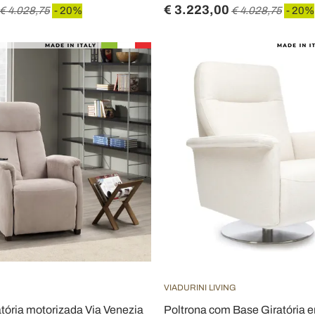
€ 3.223,00
€ 4.028,75
- 20%
€ 4.028,75
- 20%
VIADURINI LIVING
tória motorizada Via Venezia
Poltrona com Base Giratória 