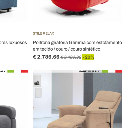
STILE RELAX
tores luxuosos
Poltrona giratória Gemma com estofamento
em tecido / couro / couro sintético
€ 2.786,66
€ 3.483,32
- 20%