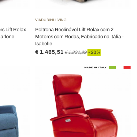
VIADURINI LIVING
rs Lift Relax
Poltrona Reclinável Lift Relax com 2
Marlene
Motores com Rodas, Fabricado na Itália -
Isabelle
€ 1.465,51
€ 1.831,89
- 20%