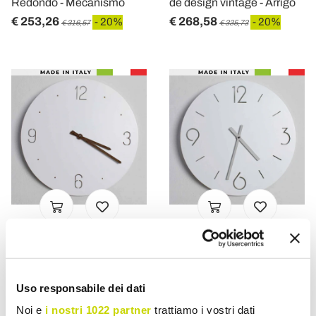
Redondo - Mecanismo
de design vintage - Arrigo
€ 253,26
€ 268,58
- 20%
- 20%
€ 316,57
€ 335,73
VIADURINI TIME DESIGN
VIADURINI TIME DESIGN
Relógio de Parede Design
Relógio de parede branco
Clássico em Madeira
de design clássico em
Uso responsabile dei dati
Redonda Branca com
madeira redonda -
Noi e
i nostri 1022 partner
trattiamo i vostri dati
Corte a Laser - Jovial
Septimius