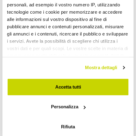
personali, ad esempio il vostro numero IP, utilizzando
€ 106,47
€ 106,47
- 20%
- 20%
€ 133,08
€ 133,08
tecnologie come i cookie per memorizzare e accedere
alle informazioni sul vostro dispositivo al fine di
pubblicare annunci e contenuti personalizzati, misurare
gli annunci e i contenuti, ricercare il pubblico e sviluppare
i servizi. Avete la possibilità di scegliere chi utilizza i
vostri dati e per quali scopi. Le vostre scelte in materia di
privacy sono applicabili solo su questa proprietà digitale
in cui avete effettuato le vostre scelte. È possibile
Mostra dettagli
modificare o revocare il proprio consenso in qualsiasi
momento dalla Dichiarazione sui cookie o facendo clic
sull'icona di attivazione della privacy.
Accetta tutti
Con il tuo consenso, vorremmo anche:
VIADURINI TIME DESIGN
VIADURINI BATHROOM
Personalizza
raccogliere informazioni sulla tua posizione
Relógio de parede clássico
Lavatório de consola com
geografica, con un'approssimazione di qualche
redondo grande em
duas bacias em cerâmica,
metro,
Rifiuta
madeira branca e avio -
fabricado em Itália, estilo
Identificare il tuo dispositivo, scansionandolo
Beppe
vintage - Paulina