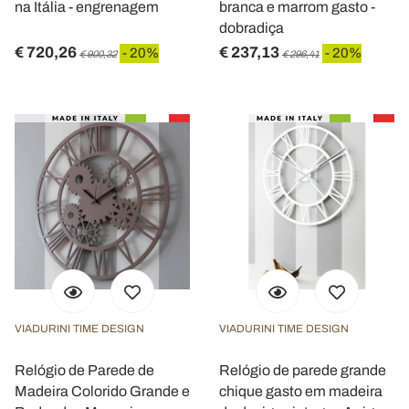
na Itália - engrenagem
branca e marrom gasto -
dobradiça
€ 720,26
€ 237,13
- 20%
- 20%
€ 900,32
€ 296,41
VIADURINI TIME DESIGN
VIADURINI TIME DESIGN
Relógio de Parede de
Relógio de parede grande
Madeira Colorido Grande e
chique gasto em madeira