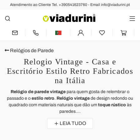
Atendimento ao Cliente Tel. +390541623760 - Email info@viadurini.pt
Relógios de Parede
Relogio Vintage - Casa e
Escritório Estilo Retro Fabricados
na Itália
Relógio de parede vintage
para quem gosta de relembrar o
passado e o
estilo retro
.
Relógio vintage
de design redondo ou
quadrado com materiais naturais que dão um
toque rústico
às
paredes
....
LEIA TUDO