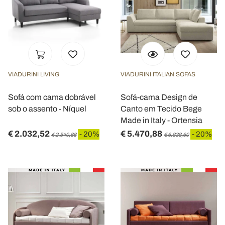
VIADURINI LIVING
VIADURINI ITALIAN SOFAS
Sofá com cama dobrável
Sofá-cama Design de
sob o assento - Níquel
Canto em Tecido Bege
Made in Italy - Ortensia
€ 2.032,52
€ 5.470,88
- 20%
- 20%
€ 2.540,66
€ 6.838,60