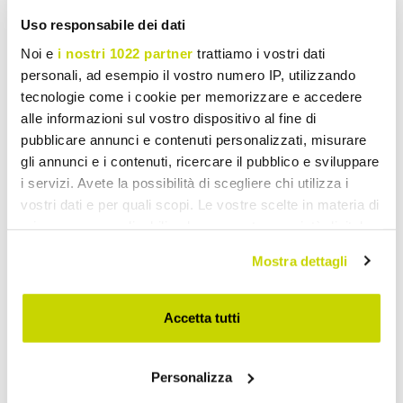
Uso responsabile dei dati
Noi e
i nostri 1022 partner
trattiamo i vostri dati
personali, ad esempio il vostro numero IP, utilizzando
VIADURINI ITALIAN SOFAS
VIADURINI ITALIAN SOFAS
tecnologie come i cookie per memorizzare e accedere
alle informazioni sul vostro dispositivo al fine di
Sofá-cama Duplo em
Sofá-cama moderno
pubblicare annunci e contenuti personalizzati, misurare
Tecido Design Made in
estofado em tecido bicolor
gli annunci e i contenuti, ricercare il pubblico e sviluppare
Italy - Anemone
Made in Italy - Begônia
i servizi. Avete la possibilità di scegliere chi utilizza i
€ 3.058,47
€ 3.292,37
- 20%
- 20%
€ 3.823,08
€ 4.115,46
vostri dati e per quali scopi. Le vostre scelte in materia di
privacy sono applicabili solo su questa proprietà digitale
in cui avete effettuato le vostre scelte. È possibile
Mostra dettagli
modificare o revocare il proprio consenso in qualsiasi
momento dalla Dichiarazione sui cookie o facendo clic
sull'icona di attivazione della privacy.
Accetta tutti
Con il tuo consenso, vorremmo anche:
Personalizza
raccogliere informazioni sulla tua posizione
geografica, con un'approssimazione di qualche