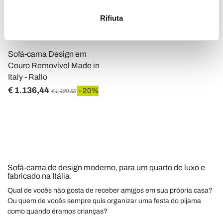
metro,
Rifiuta
Identificare il tuo dispositivo, scansionandolo
VIADURINI ITALIAN SOFAS
attivamente alla ricerca di caratteristiche specifiche
(impronte digitali).
Sofá-cama Design em
Approfondisci come vengono elaborati i tuoi dati personali
Couro Removível Made in
e imposta le tue preferenze nella
sezione dettagli
. Puoi
Italy - Rallo
modificare o ritirare il tuo consenso in qualsiasi momento
€ 1.136,44
- 20%
€ 1.420,55
dalla Dichiarazione sui cookie.
Utilizziamo i cookie per personalizzare contenuti ed
annunci, per fornire funzionalità dei social media e per
analizzare il nostro traffico. Condividiamo inoltre
informazioni sul modo in cui utilizza il nostro sito con i
Sofá-cama de design moderno, para um quarto de luxo e
nostri partner che si occupano di analisi dei dati web,
fabricado na Itália.
pubblicità e social media, i quali potrebbero combinarle
Qual de vocês não gosta de receber amigos em sua própria casa?
con altre informazioni che ha fornito loro o che hanno
Ou quem de vocês sempre quis organizar uma festa do pijama
raccolto dal suo utilizzo dei loro servizi.
como quando éramos crianças?