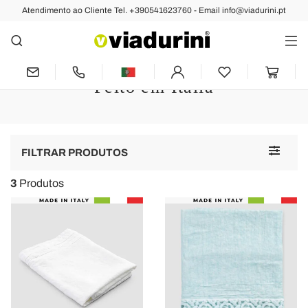
Atendimento ao Cliente Tel. +390541623760 - Email info@viadurini.pt
Toalhas
Toalhas de Linho para Casa de
Banho - Material Têxtil de Luxo
Feito em Itália
Toggle
FILTRAR PRODUTOS
navigat
3
Produtos