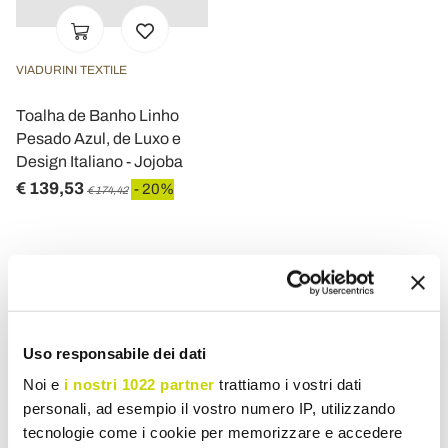
VIADURINI TEXTILE
Toalha de Banho Linho
Pesado Azul, de Luxo e
Design Italiano - Jojoba
€ 139,53
- 20%
€ 174,42
Toalhas de linho para a tua casa de banho de design, feitas
Uso responsabile dei dati
na Itália.
Noi e
i nostri 1022 partner
trattiamo i vostri dati
As
toalhas de linho
oferecidas pela Viadurini são ideais para
personali, ad esempio il vostro numero IP, utilizzando
permitir que teus convidados e familiares
sequem
as mãos ou o
tecnologie come i cookie per memorizzare e accedere
rosto com um
material fino
com
propriedades
hipoalergênicas
e