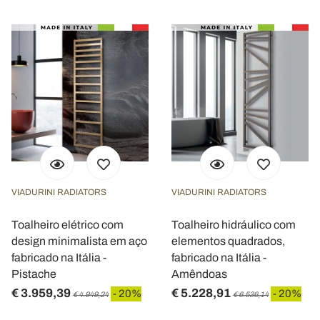
VIADURINI RADIATORS
VIADURINI RADIATORS
Toalheiro elétrico com
Toalheiro hidráulico com
design minimalista em aço
elementos quadrados,
fabricado na Itália -
fabricado na Itália -
Pistache
Amêndoas
€ 3.959,39
€ 5.228,91
- 20%
- 20%
€ 4.949,24
€ 6.536,14