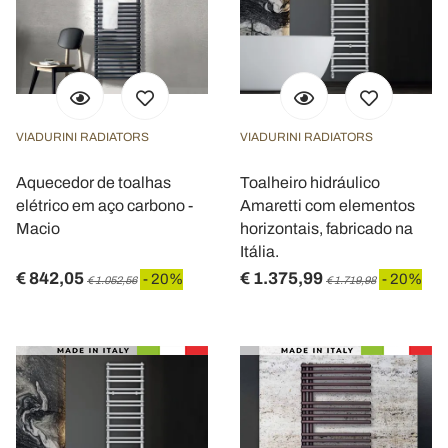
VIADURINI RADIATORS
VIADURINI RADIATORS
Aquecedor de toalhas
Toalheiro hidráulico
elétrico em aço carbono -
Amaretti com elementos
Macio
horizontais, fabricado na
Itália.
€ 842,05
€ 1.375,99
- 20%
- 20%
€ 1.052,56
€ 1.719,98