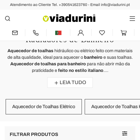
Atendimento ao Cliente Tel. +390541623760 - Email info@viadurini.pt
AQUECIMENTO
Aquecedor de Toalhas Elétrico ou
Hidráulico Made in Italy -
Radiadores de Banheiro
Aquecedor de toalhas
hidráulico ou elétrico feito com materiais
de alta qualidade, ideal para aquecer o
banheiro
e suas toalhas.
Aquecedor de toalhas para banheiro
para não abrir mão da
praticidade e
feito no estilo italiano
....
LEIA TUDO
Aquecedor de Toalhas Elétrico
Aquecedor de Toalhas H
Toggle
FILTRAR PRODUTOS