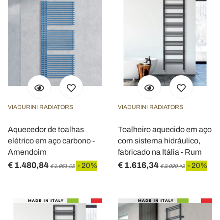
VIADURINI RADIATORS
VIADURINI RADIATORS
Aquecedor de toalhas
Toalheiro aquecido em aço
elétrico em aço carbono -
com sistema hidráulico,
Amendoim
fabricado na Itália - Rum
€ 1.480,84
€ 1.616,34
- 20%
- 20%
€ 1.851,05
€ 2.020,43