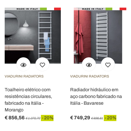
VIADURINI RADIATORS
VIADURINI RADIATORS
Toalheiro elétrico com
Radiador hidráulico em
resistências circulares,
aço carbono fabricado na
fabricado na Itália -
Itália - Bavarese
Morango
€ 856,56
€ 749,29
- 20%
- 20%
€ 1.070,70
€ 936,61