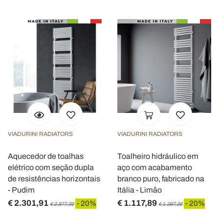
VIADURINI RADIATORS
VIADURINI RADIATORS
Aquecedor de toalhas
Toalheiro hidráulico em
elétrico com seção dupla
aço com acabamento
de resistências horizontais
branco puro, fabricado na
- Pudim
Itália - Limão
€ 2.301,91
€ 1.117,89
- 20%
- 20%
€ 2.877,39
€ 1.397,36