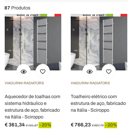
navigat
87
Produtos
VIADURINI RADIATORS
VIADURINI RADIATORS
Aquecedor de toalhas com
Toalheiro elétrico com
sistema hidráulico e
estrutura de aço, fabricado
estrutura de aço, fabricado
na Itália - Sciroppo
na Itália - Sciroppo
€ 361,34
€ 766,23
- 20%
- 20%
€ 451,67
€ 957,79