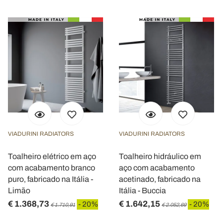
VIADURINI RADIATORS
VIADURINI RADIATORS
Toalheiro elétrico em aço
Toalheiro hidráulico em
com acabamento branco
aço com acabamento
puro, fabricado na Itália -
acetinado, fabricado na
Limão
Itália - Buccia
€ 1.368,73
€ 1.642,15
- 20%
- 20%
€ 1.710,91
€ 2.052,69