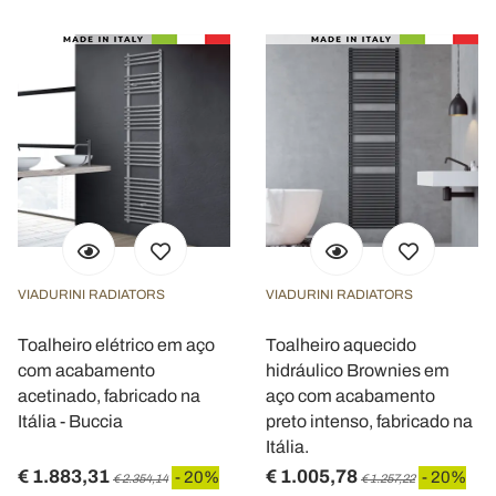
VIADURINI RADIATORS
VIADURINI RADIATORS
Toalheiro elétrico em aço
Toalheiro aquecido
com acabamento
hidráulico Brownies em
acetinado, fabricado na
aço com acabamento
Itália - Buccia
preto intenso, fabricado na
Itália.
€ 1.883,31
€ 1.005,78
- 20%
- 20%
€ 2.354,14
€ 1.257,22