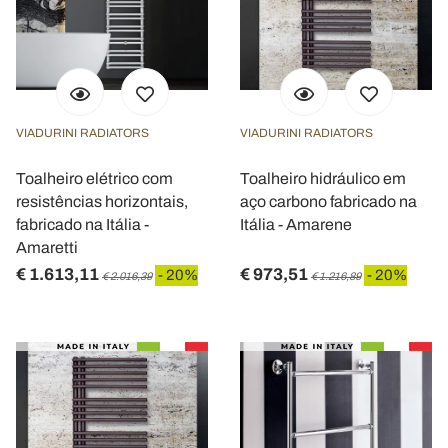
VIADURINI RADIATORS
VIADURINI RADIATORS
Toalheiro elétrico com
Toalheiro hidráulico em
resistências horizontais,
aço carbono fabricado na
fabricado na Itália -
Itália - Amarene
Amaretti
€ 1.613,11
€ 973,51
- 20%
- 20%
€ 2.016,39
€ 1.216,89