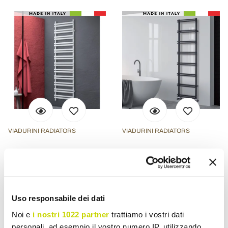
VIADURINI RADIATORS
VIADURINI RADIATORS
Radiador elétrico em aço
Aquecedor de toalhas
carbono fabricado na Itália
hidráulico com coletores
- Bavarese
verticais, fabricado na Itália
- Zenzero
Uso responsabile dei dati
€ 1.000,13
€ 822,69
- 20%
- 20%
€ 1.250,16
€ 1.028,36
Noi e
i nostri 1022 partner
trattiamo i vostri dati
personali, ad esempio il vostro numero IP, utilizzando