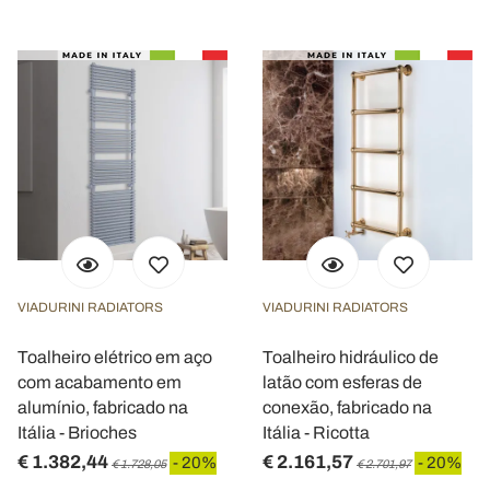
VIADURINI RADIATORS
VIADURINI RADIATORS
Toalheiro elétrico em aço
Toalheiro hidráulico de
com acabamento em
latão com esferas de
alumínio, fabricado na
conexão, fabricado na
Itália - Brioches
Itália - Ricotta
€ 1.382,44
€ 2.161,57
- 20%
- 20%
€ 1.728,05
€ 2.701,97