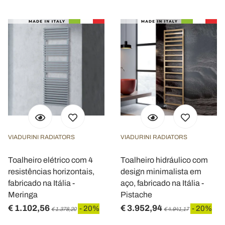
VIADURINI RADIATORS
VIADURINI RADIATORS
Toalheiro elétrico com 4
Toalheiro hidráulico com
resistências horizontais,
design minimalista em
fabricado na Itália -
aço, fabricado na Itália -
Meringa
Pistache
€ 1.102,56
€ 3.952,94
- 20%
- 20%
€ 1.378,20
€ 4.941,17