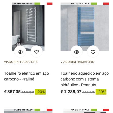
VIADURINI RADIATORS
VIADURINI RADIATORS
Toalheiro elétrico em aço
Toalheiro aquecido em aço
carbono - Praliné
carbono com sistema
hidráulico - Peanuts
€ 867,05
€ 1.288,07
- 20%
- 20%
€ 1.083,81
€ 1.610,09