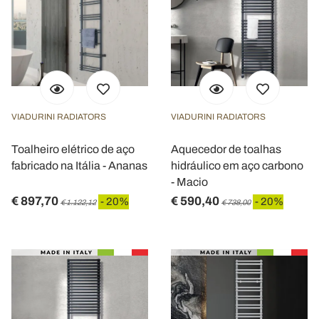
VIADURINI RADIATORS
VIADURINI RADIATORS
Toalheiro elétrico de aço
Aquecedor de toalhas
fabricado na Itália - Ananas
hidráulico em aço carbono
- Macio
€ 897,70
€ 590,40
- 20%
- 20%
€ 1.122,12
€ 738,00