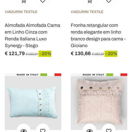
VIADURINI TEXTILE
VIADURINI TEXTILE
Almofada Almofada Cama
Fronha retangular com
em Linho Cinza com
renda elegante em linho
Renda Italiana Luxo
branco design para cama -
Synergy - Stego
Gioiano
€ 121,79
€ 130,66
- 20%
- 20%
€ 152,24
€ 163,33