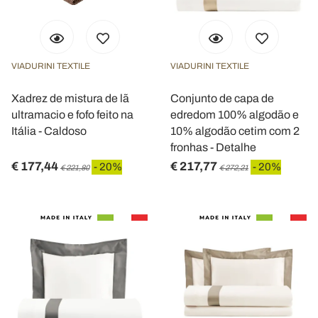
VIADURINI TEXTILE
VIADURINI TEXTILE
Xadrez de mistura de lã
Conjunto de capa de
ultramacio e fofo feito na
edredom 100% algodão e
Itália - Caldoso
10% algodão cetim com 2
fronhas - Detalhe
€ 177,44
€ 217,77
- 20%
- 20%
€ 221,80
€ 272,21