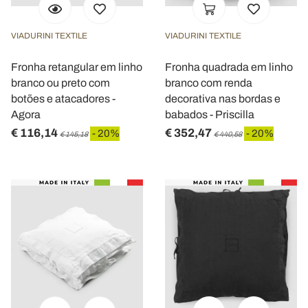
VIADURINI TEXTILE
VIADURINI TEXTILE
Fronha retangular em linho
Fronha quadrada em linho
branco ou preto com
branco com renda
botões e atacadores -
decorativa nas bordas e
Agora
babados - Priscilla
€ 116,14
€ 352,47
- 20%
- 20%
€ 145,18
€ 440,58