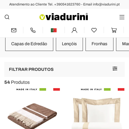
Atendimento ao Cliente Tel. +390541623760 - Email info@viadurini.pt
QUARTO
Têxteis para Quarto - Fronhas,
Edredons, Cobertores e Lençóis
Capas de Edredão
Lençóis
Fronhas
Ma
Toggle
FILTRAR PRODUTOS
navigat
54
Produtos