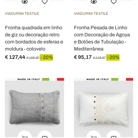
VIADURINI TEXTILE
VIADURINI TEXTILE
Fronha quadrada em linho
Fronha Pesada de Linho
de giz ou decoração retro
com Decoração de Agoya
com bordados de esferas e
e Botões de Tubulação -
moldura - cotovelo
Mediterrânea
€ 127,44
€ 95,17
- 20%
- 20%
€ 159,30
€ 118,97