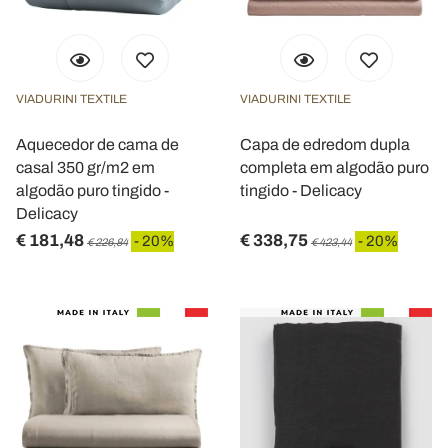
VIADURINI TEXTILE
VIADURINI TEXTILE
Aquecedor de cama de
Capa de edredom dupla
casal 350 gr/m2 em
completa em algodão puro
algodão puro tingido -
tingido - Delicacy
Delicacy
€ 181,48
€ 338,75
- 20%
- 20%
€ 226,84
€ 423,44