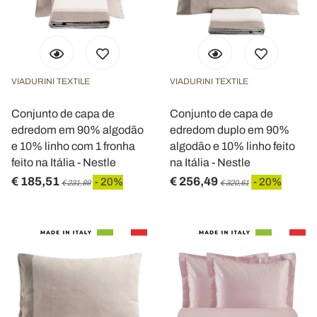
VIADURINI TEXTILE
VIADURINI TEXTILE
Conjunto de capa de
Conjunto de capa de
edredom em 90% algodão
edredom duplo em 90%
e 10% linho com 1 fronha
algodão e 10% linho feito
feito na Itália - Nestle
na Itália - Nestle
€ 185,51
€ 256,49
- 20%
- 20%
€ 231,89
€ 320,61