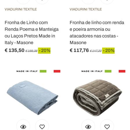
VIADURINI TEXTILE
VIADURINI TEXTILE
Fronha de Linho com
Fronha de linho com renda
Renda Poema e Manteiga
e poeira armonia ou
ou Laços Pretos Made in
atacadores nas costas -
Italy - Masone
Masone
€ 135,50
€ 117,76
- 20%
- 20%
€ 169,38
€ 147,20