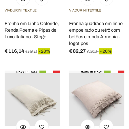
VIADURINI TEXTILE
VIADURINI TEXTILE
Fronha em Linho Colorido,
Fronha quadrada em linho
Renda Poema e Pipas de
empoeirado ou retrô com
Luxo Italiano - Stego
botões e renda Armonia -
logotipos
€ 116,14
€ 82,27
- 20%
- 20%
€ 145,18
€ 102,84