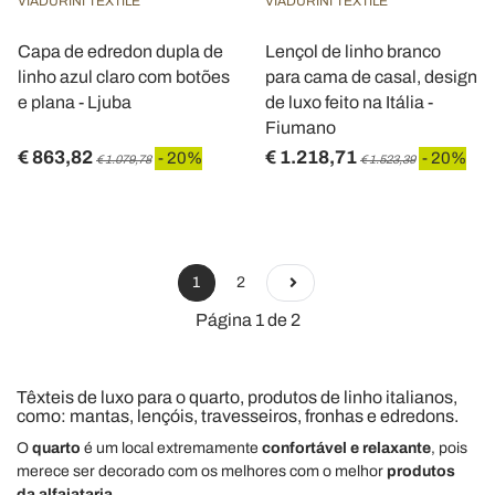
VIADURINI TEXTILE
VIADURINI TEXTILE
Capa de edredon dupla de
Lençol de linho branco
linho azul claro com botões
para cama de casal, design
e plana - Ljuba
de luxo feito na Itália -
Fiumano
€ 863,82
€ 1.218,71
- 20%
- 20%
€ 1.079,78
€ 1.523,39
1
2
Página 1 de 2
Têxteis de luxo para o quarto, produtos de linho italianos,
como: mantas, lençóis, travesseiros, fronhas e edredons.
O
quarto
é um local extremamente
confortável e relaxante
, pois
merece ser decor
ado com os melhores com o melhor
produtos
da alfaiataria
.