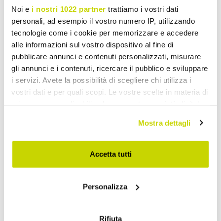
Noi e
i nostri 1022 partner
trattiamo i vostri dati
personali, ad esempio il vostro numero IP, utilizzando
VIADURINI TEXTILE
VIADURINI TEXTILE
tecnologie come i cookie per memorizzare e accedere
alle informazioni sul vostro dispositivo al fine di
Capa de edredão de linho
Capa de edredon de linho
pubblicare annunci e contenuti personalizzati, misurare
preto com Cristais - Cama
para sacola de contêineres
gli annunci e i contenuti, ricercare il pubblico e sviluppare
de casal luxuosa -
com renda e botões
i servizi. Avete la possibilità di scegliere chi utilizza i
Damante
Synergy - Energis
vostri dati e per quali scopi. Le vostre scelte in materia di
€ 1.438,90
€ 791,23
- 20%
- 20%
€ 1.798,62
€ 989,04
privacy sono applicabili solo su questa proprietà digitale
in cui avete effettuato le vostre scelte. È possibile
Mostra dettagli
modificare o revocare il proprio consenso in qualsiasi
momento dalla Dichiarazione sui cookie o facendo clic
sull'icona di attivazione della privacy.
Accetta tutti
Con il tuo consenso, vorremmo anche:
Personalizza
raccogliere informazioni sulla tua posizione
geografica, con un'approssimazione di qualche
metro,
Rifiuta