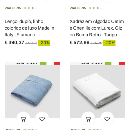
VIADURINI TEXTILE
VIADURINI TEXTILE
Lençol duplo, linho
Xadrez em Algodão Cetim
colorido de luxo Made in
e Chenille com Lurex, Giz
Italy - Fiumano
ou Borda Retro - Taupe
€ 390,37
€ 572,66
- 20%
- 20%
€ 487,97
€ 715,82