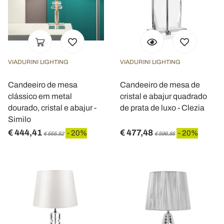
VIADURINI LIGHTING
VIADURINI LIGHTING
Candeeiro de mesa
Candeeiro de mesa de
clássico em metal
cristal e abajur quadrado
dourado, cristal e abajur -
de prata de luxo - Clezia
Similo
€ 444,41
€ 477,48
- 20%
- 20%
€ 555,52
€ 596,85