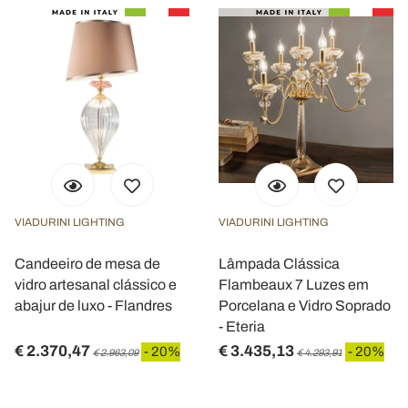
VIADURINI LIGHTING
VIADURINI LIGHTING
Candeeiro de mesa de
Lâmpada Clássica
vidro artesanal clássico e
Flambeaux 7 Luzes em
abajur de luxo - Flandres
Porcelana e Vidro Soprado
- Eteria
€ 2.370,47
€ 3.435,13
- 20%
- 20%
€ 2.963,09
€ 4.293,91