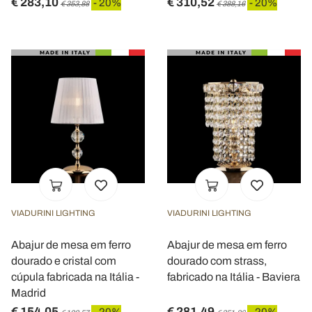
€ 283,10
€ 310,52
- 20%
- 20%
€ 353,88
€ 388,16
VIADURINI LIGHTING
VIADURINI LIGHTING
Abajur de mesa em ferro
Abajur de mesa em ferro
dourado e cristal com
dourado com strass,
cúpula fabricada na Itália -
fabricado na Itália - Baviera
Madrid
€ 154,05
€ 281,49
- 20%
- 20%