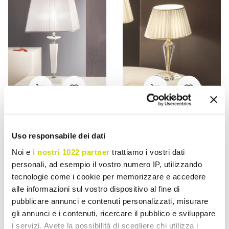
VIADURINI LIGHTING
VIADURINI LIGHTING
Candeeiro de mesa
Candeeiro de mesa de
Uso responsabile dei dati
clássico em vidro artesanal
vidro italiano feito à mão
Noi e
i nostri 1022 partner
trattiamo i vostri dati
italiano - Malásia
clássico - Rapallo
personali, ad esempio il vostro numero IP, utilizzando
€ 406,50
€ 223,42
- 20%
- 20%
€ 508,13
€ 279,27
tecnologie come i cookie per memorizzare e accedere
alle informazioni sul vostro dispositivo al fine di
pubblicare annunci e contenuti personalizzati, misurare
gli annunci e i contenuti, ricercare il pubblico e sviluppare
i servizi. Avete la possibilità di scegliere chi utilizza i