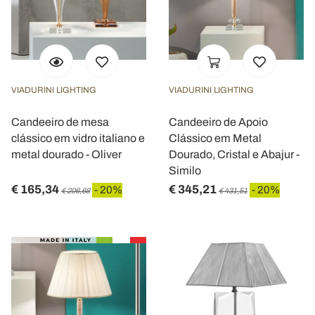
VIADURINI LIGHTING
VIADURINI LIGHTING
Candeeiro de mesa
Candeeiro de Apoio
clássico em vidro italiano e
Clássico em Metal
metal dourado - Oliver
Dourado, Cristal e Abajur -
Similo
€ 165,34
€ 345,21
- 20%
- 20%
€ 206,68
€ 431,51