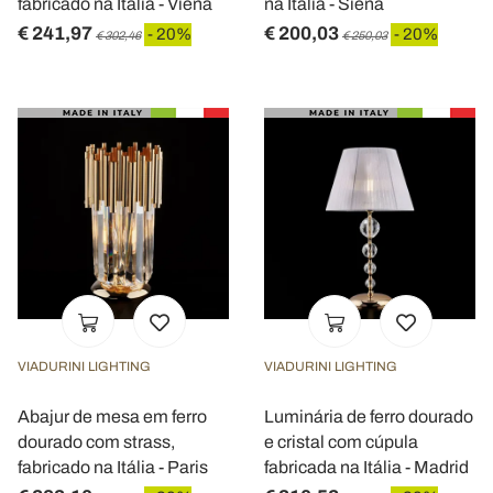
fabricado na Itália - Viena
na Itália - Siena
€ 241,97
€ 200,03
- 20%
- 20%
€ 302,46
€ 250,03
VIADURINI LIGHTING
VIADURINI LIGHTING
Abajur de mesa em ferro
Luminária de ferro dourado
dourado com strass,
e cristal com cúpula
fabricado na Itália - Paris
fabricada na Itália - Madrid