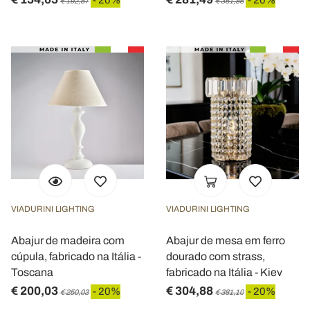
€ 192,57
€ 351,86
VIADURINI LIGHTING
VIADURINI LIGHTING
Abajur de madeira com
Abajur de mesa em ferro
cúpula, fabricado na Itália -
dourado com strass,
Toscana
fabricado na Itália - Kiev
€ 200,03
€ 304,88
- 20%
- 20%
€ 250,03
€ 381,10