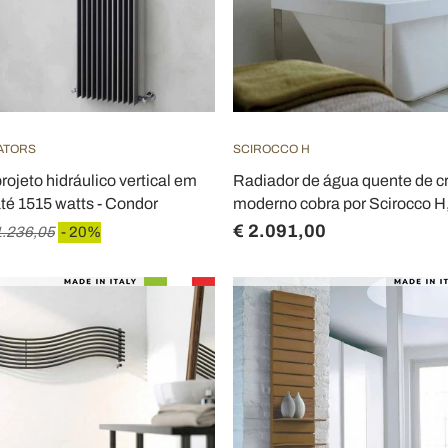
IATORS
SCIROCCO H
rojeto hidráulico vertical em
Radiador de água quente de 
até 1515 watts - Condor
moderno cobra por Scirocco H, f
€ 2.091,00
1.236,05
- 20%