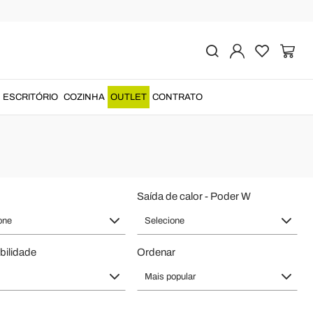
imento Doméstico
de alta qualidade
e atenção aos detalhes para um produto único e
ESCRITÓRIO
COZINHA
OUTLET
CONTRATO
.
Saída de calor - Poder W
one
Selecione
bilidade
Ordenar
Mais popular