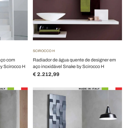
SCIROCCO H
aço com
Radiador de água quente de designer em
by Scirocco H
aço inoxidável Snake by Scirocco H
€ 2.212,99