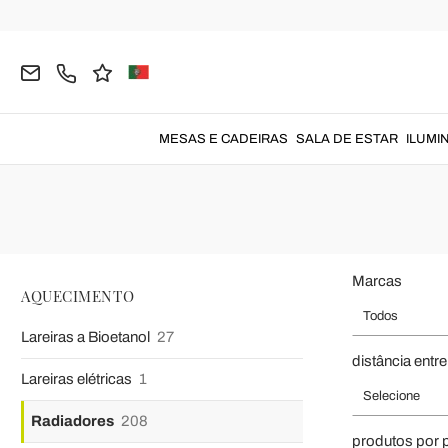
Página inicial
AQUECIMENTO
Radiadores
Radiadores Hidr
Radiadores Mode
Radiadores modernos
para eficiência, funcionalidade e design n
MESAS E CADEIRAS
SALA DE ESTAR
ILUMI
Marcas
AQUECIMENTO
Todos
Lareiras a Bioetanol
27
distância entre
Lareiras elétricas
1
Selecione
Radiadores
208
produtos por 