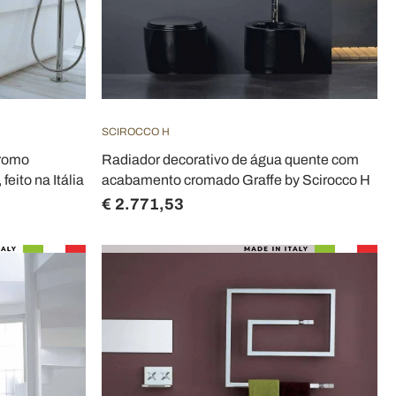
SCIROCCO H
cromo
Radiador decorativo de água quente com
eito na Itália
acabamento cromado Graffe by Scirocco H
€ 2.771,53