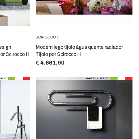
SCIROCCO H
esign
Modern lego tijolo água quente radiador
por Scirocco H
Tijolo por Scirocco H
€ 4.661,90