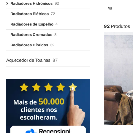
Radiadores Hidrônicos
92
48
Radiadores Elétricos
72
Radiadores de Espelho
4
92
Produtos
Radiadores Cromados
8
Radiadores Híbridos
32
Aquecedor de Toalhas
87