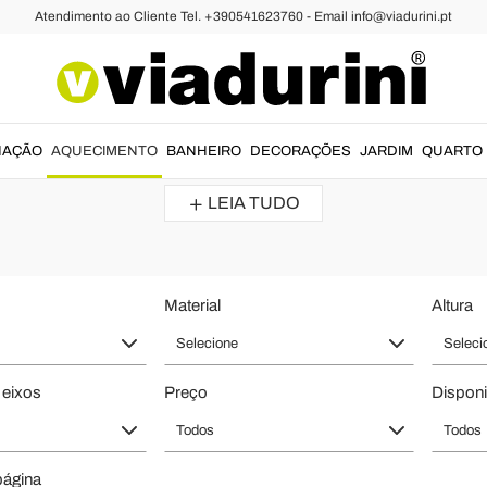
Atendimento ao Cliente Tel. +390541623760 - Email info@viadurini.pt
ônicos
rnos e Radiadores de Agua - Aquec
o
aquecimento doméstico
.
Radiadores de agua
feitos com
materiais 
NAÇÃO
AQUECIMENTO
BANHEIRO
DECORAÇÕES
JARDIM
QUARTO
original. Descubra as formas e o estilo que melhor se adequam ao seu..
LEIA TUDO
Material
Altura
Selecione
Seleci
 eixos
Preço
Disponi
Todos
Todos
página