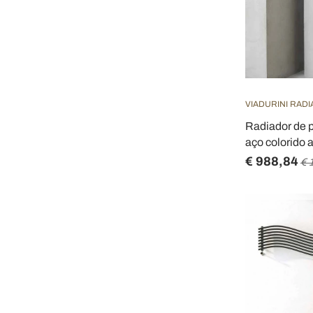
VIADURINI RAD
Radiador de p
aço colorido 
€ 988,84
€ 