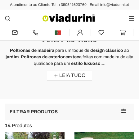
Atendimento ao Cliente Tel. +390541623760 - Email info@viadurini.pt
Poltronas de Jardim
Poltronas Madeira para Jardim -
Móveis de Luxo para Exteriores
Feitos na Itália
Poltronas de madeira
para um toque de
design clássico
ao
jardim
.
Poltronas de exterior em teca
feitas com madeira de alta
qualidade para um
estilo luxuoso
....
LEIA TUDO
Toggle
FILTRAR PRODUTOS
navigat
14
Produtos