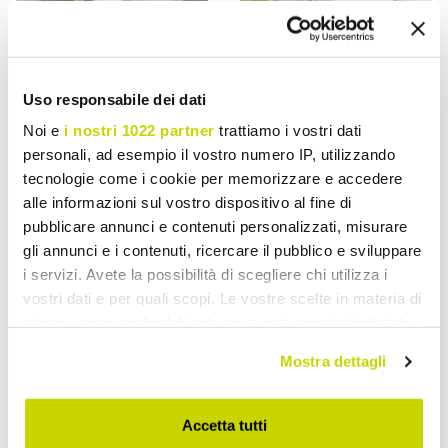
Uso responsabile dei dati
VIADURINI IN THE GARDEN
VIADURINI IN THE GARDEN
Noi e
i nostri 1022 partner
trattiamo i vostri dati
Poltrona relaxante ao ar
Poltrona de jardim em teca
personali, ad esempio il vostro numero IP, utilizzando
livre em teca e tecelagem
e tecelagem de cordas -
tecnologie come i cookie per memorizzare e accedere
de cordas - Arjuna
Arjuna
alle informazioni sul vostro dispositivo al fine di
€ 503,19
€ 2.065,69
- 30%
- 30%
pubblicare annunci e contenuti personalizzati, misurare
€ 718,84
€ 2.950,99
gli annunci e i contenuti, ricercare il pubblico e sviluppare
i servizi. Avete la possibilità di scegliere chi utilizza i
vostri dati e per quali scopi. Le vostre scelte in materia di
privacy sono applicabili solo su questa proprietà digitale
in cui avete effettuato le vostre scelte. È possibile
Mostra dettagli
modificare o revocare il proprio consenso in qualsiasi
momento dalla Dichiarazione sui cookie o facendo clic
sull'icona di attivazione della privacy.
Accetta tutti