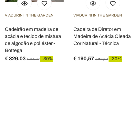
con altre informazioni che ha fornito loro o che hanno
raccolto dal suo utilizzo dei loro servizi.
VIADURINI IN THE GARDEN
VIADURINI IN THE GARDEN
Cadeirão em madeira de
Cadeira de Diretor em
acácia e tecido de mistura
Madeira de Acácia Oleada
de algodão e poliéster -
Cor Natural - Técnica
Bottega
€ 326,03
€ 190,57
- 30%
- 30%
€ 465,76
€ 272,24