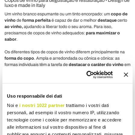
Copos de vinho para degustação e restauração - Design de
luxo e made in Italy
Um vinho branco espumante ou um tinto encorpado: um
copo de
vinho
de
forma perfeita
é capaz de dar o melhor
destaque
certo
ao vinho,
ajudando a liberar todo o seu aroma.
Para isso,
precisamos de copos de vinho adequados:
para maximizar o
sabor
.
Os diferentes tipos de copos de vinho diferem principalmente na
forma do copo
.
Ampla e arredondada ou cônica e cônica: as
formas individuais têm a tarefa de
destacar o caráter do vinho
em
questão, além de aprimorar ou negligenciar seus aromas
individuais.
Descubra nesta seção
os melhores copos
para
apreciar o
Uso responsabile dei dati
melhor vinho
em sua casa ou na sua empresa.
Noi e
i nostri 1022 partner
trattiamo i vostri dati
Para obter informações ou perguntas, entre em contato com o
personali, ad esempio il vostro numero IP, utilizzando
serviço
de suporte
técnico nitroso
,
que fornecerá todos os tipos
tecnologie come i cookie per memorizzare e accedere
de suporte para sua compra.
alle informazioni sul vostro dispositivo al fine di
pubblicare annunci e contenuti personalizzati, misurare