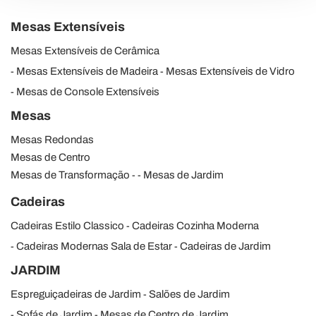
modificare o ritirare il tuo consenso in qualsiasi momento
Mesas Extensíveis
dalla Dichiarazione sui cookie.
Mesas Extensíveis de Cerâmica
Utilizziamo i cookie per personalizzare contenuti ed
Mesas Extensíveis de Madeira
Mesas Extensíveis de Vidro
annunci, per fornire funzionalità dei social media e per
Mesas de Console Extensíveis
analizzare il nostro traffico. Condividiamo inoltre
informazioni sul modo in cui utilizza il nostro sito con i
Mesas
nostri partner che si occupano di analisi dei dati web,
Mesas Redondas
pubblicità e social media, i quali potrebbero combinarle
Mesas de Centro
con altre informazioni che ha fornito loro o che hanno
Mesas de Transformação
Mesas de Jardim
raccolto dal suo utilizzo dei loro servizi.
Cadeiras
Cadeiras Estilo Classico
Cadeiras Cozinha Moderna
Cadeiras Modernas Sala de Estar
Cadeiras de Jardim
JARDIM
Espreguiçadeiras de Jardim
Salões de Jardim
Sofás de Jardim
Mesas de Centro de Jardim