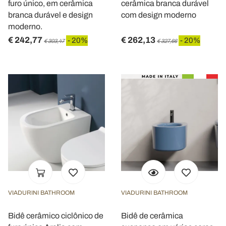
furo único, em cerâmica
cerâmica branca durável
branca durável e design
com design moderno
moderno.
€ 242,77
€ 262,13
- 20%
- 20%
€ 303,47
€ 327,66
VIADURINI BATHROOM
VIADURINI BATHROOM
Bidê cerâmico ciclônico de
Bidê de cerâmica