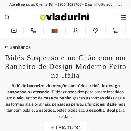
Atendimento ao Cliente Tel. +390541623760 - Email info@viadurini.pt
Sanitários
Bidés Suspenso e no Chão com um
Banheiro de Design Moderno Feito
na Itália
Bidé de banheiro
,
decoração sanitária
de bidê de
design
suspenso
ou
aterrado
. Bidés concebidos para serem inseridos
em qualquer tipo de
casa
de
banho
graças às formas clássicas e
às formas mais originais, pensadas pela sua
funcionalidade
mas
também pela sua
estética,
estes bidés são
a escolha ideal
para
cada...
LEIA TUDO