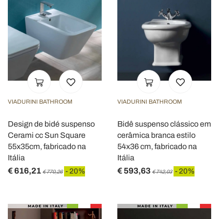
VIADURINI BATHROOM
VIADURINI BATHROOM
Design de bidé suspenso
Bidê suspenso clássico em
Cerami cc Sun Square
cerâmica branca estilo
55x35cm, fabricado na
54x36 cm, fabricado na
Itália
Itália
€ 616,21
€ 593,63
- 20%
- 20%
€ 770,26
€ 742,03