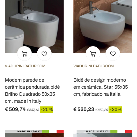
VIADURINI BATHROOM
VIADURINI BATHROOM
Modern parede de
Bidê de design moderno
cerâmica pendurada bidé
em cerâmica, Star, 55x35
Brilho Quadrado 50x35
cm, fabricado na Itália
cm, made in Italy
€ 509,74
€ 520,23
- 20%
- 20%
€ 637,18
€ 650,29