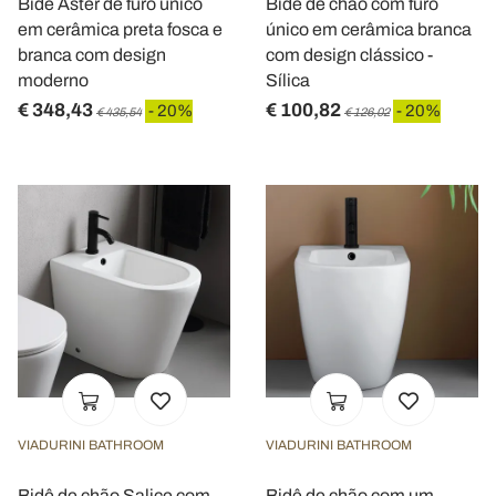
Bidê Aster de furo único
Bidê de chão com furo
em cerâmica preta fosca e
único em cerâmica branca
branca com design
com design clássico -
moderno
Sílica
€ 348,43
€ 100,82
- 20%
- 20%
€ 435,54
€ 126,02
VIADURINI BATHROOM
VIADURINI BATHROOM
Bidê de chão Salice com
Bidê de chão com um