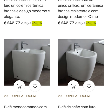
furo único em cerâmica
único orifício, em cerâmica
branca e design moderno e
branca resistente e com
elegante.
design moderno - Olmo
€ 242,77
€ 242,77
- 20%
- 20%
€ 303,47
€ 303,47
VIADURINI BATHROOM
VIADURINI BATHROOM
Bidê monocomando com
Bidê de chão com furo