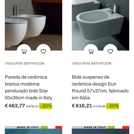
VIADURINI BATHROOM
VIADURINI BATHROOM
Parede de cerâmica
Bidé suspenso de
branca moderna
cerâmica design Sun
pendurado bidé Star
Round 57x37cm, fabricado
50x35cm made in Italy
em Itália
€ 463,77
€ 616,21
- 20%
- 20%
€ 579,71
€ 770,26