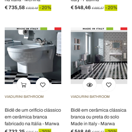
€ 735,58
€ 548,46
- 20%
- 20%
€ 919,48
€ 685,57
VIADURINI BATHROOM
VIADURINI BATHROOM
Bidê de um orifício clássico
Bidê em cerâmica clássica
em cerâmica branca
branca ou preta do solo
fabricado na Itália - Marwa
Made in Italy - Marwa
€ 732,35
€ 548,46
- 20%
- 20%
€ 915,44
€ 685,57