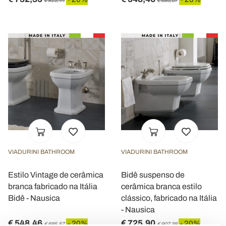
VIADURINI BATHROOM
VIADURINI BATHROOM
Estilo Vintage de cerâmica
Bidê suspenso de
branca fabricado na Itália
cerâmica branca estilo
Bidê - Nausica
clássico, fabricado na Itália
- Nausica
€ 548,46
€ 725,90
- 20%
- 20%
€ 685,57
€ 907,38