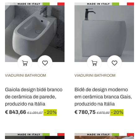
con altre informazioni che ha fornito loro o che hanno
raccolto dal suo utilizzo dei loro servizi.
VIADURINI BATHROOM
VIADURINI BATHROOM
Gaiola design bidé branco
Bidê de design moderno
de cerâmica de parede,
em cerâmica branca Gais,
produzido na Itália
produzido na Itália
€ 843,66
€ 780,75
- 20%
- 20%
€ 1.054,57
€ 975,93