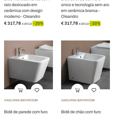
ralo deslocado em
único e tecnologia sem aro
cerâmica com design
em cerâmica branca -
moderno - Oleandro
Oleandro
€ 317,78
€ 317,78
- 20%
- 20%
€ 397,23
€ 397,23
VIADURINI BATHROOM
VIADURINI BATHROOM
Bidê de parede com furo
Bidê de chão com furo