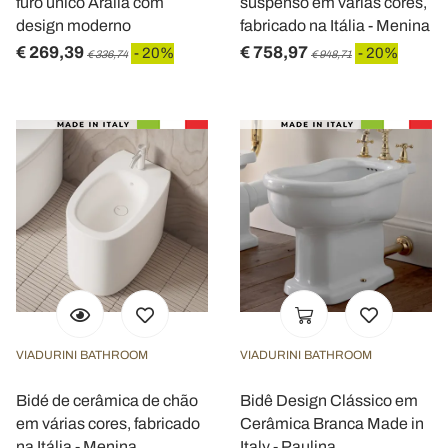
furo único Aralia com
suspenso em várias cores,
design moderno
fabricado na Itália - Menina
€ 269,39
€ 758,97
- 20%
- 20%
€ 336,74
€ 948,71
VIADURINI BATHROOM
VIADURINI BATHROOM
Bidé de cerâmica de chão
Bidê Design Clássico em
em várias cores, fabricado
Cerâmica Branca Made in
na Itália - Menina
Italy - Paulina