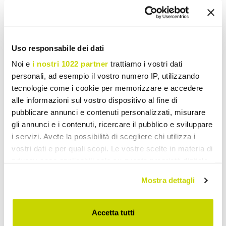
Uso responsabile dei dati
Noi e
i nostri 1022 partner
trattiamo i vostri dati
personali, ad esempio il vostro numero IP, utilizzando
tecnologie come i cookie per memorizzare e accedere
alle informazioni sul vostro dispositivo al fine di
pubblicare annunci e contenuti personalizzati, misurare
gli annunci e i contenuti, ricercare il pubblico e sviluppare
i servizi. Avete la possibilità di scegliere chi utilizza i
vostri dati e per quali scopi. Le vostre scelte in materia di
VIADURINI BATHROOM
VIADURINI BATHROOM
privacy sono applicabili solo su questa proprietà digitale
Bidê esférico moído em
Design suspenso bidé em
in cui avete effettuato le vostre scelte. È possibile
Mostra dettagli
cerâmica colorida Fanna
cerâmica Made in Italy
modificare o revocare il proprio consenso in qualsiasi
Trabia
momento dalla Dichiarazione sui cookie o facendo clic
€ 1.370,34
€ 678,31
sull'icona di attivazione della privacy.
- 20%
- 20%
€ 1.712,93
€ 847,89
Accetta tutti