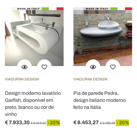
VIADURINI DESIGN
VIADURINI DESIGN
Design moderno lavatório
Pia de parede Pedra,
Garfish, disponível em
design italiano moderno
preto, branco ou cor de
feito na Itália
vinho
€ 7.933,30
€ 6.453,27
- 20%
- 20%
€ 9.916,62
€ 8.066,58