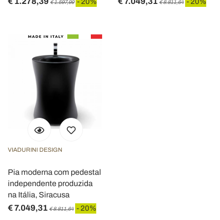
€ 1.278,39
€ 7.049,31
- 20%
- 20%
€ 1.597,99
€ 8.811,64
VIADURINI DESIGN
Pia moderna com pedestal
independente produzida
na Itália, Siracusa
€ 7.049,31
- 20%
€ 8.811,64