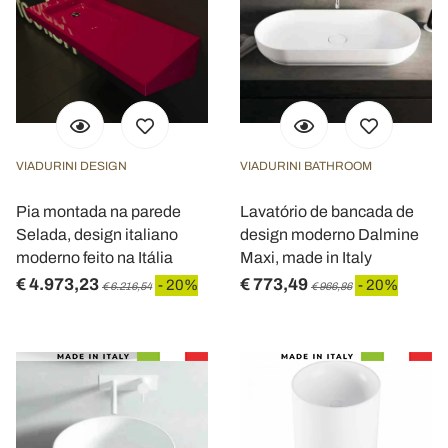
VIADURINI DESIGN
VIADURINI BATHROOM
Pia montada na parede
Lavatório de bancada de
Selada, design italiano
design moderno Dalmine
moderno feito na Itália
Maxi, made in Italy
€ 4.973,23
€ 773,49
- 20%
- 20%
€ 6.216,54
€ 966,86