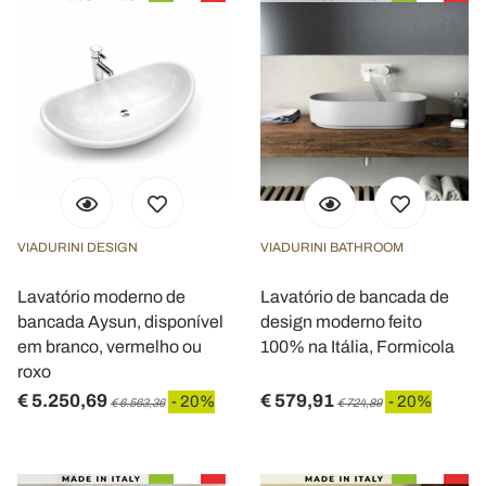
VIADURINI DESIGN
VIADURINI BATHROOM
Lavatório moderno de
Lavatório de bancada de
bancada Aysun, disponível
design moderno feito
em branco, vermelho ou
100% na Itália, Formicola
roxo
€ 5.250,69
€ 579,91
- 20%
- 20%
€ 6.563,36
€ 724,89