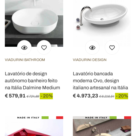
VIADURINI BATHROOM
VIADURINI DESIGN
Lavatório de design
Lavatório bancada
autônomo banheiro feito
moderna Ovo, design
na Itália Dalmine Medium
italiano artesanal na Itália
€ 579,91
€ 4.973,23
- 20%
- 20%
€ 724,89
€ 6.216,54