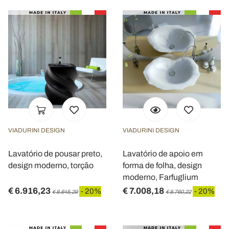
VIADURINI DESIGN
VIADURINI DESIGN
Lavatório de pousar preto,
Lavatório de apoio em
design moderno, torção
forma de folha, design
moderno, Farfuglium
€ 6.916,23
€ 7.008,18
- 20%
- 20%
€ 8.645,29
€ 8.760,22