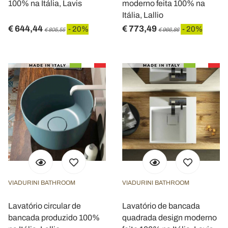
100% na Itália, Lavis
moderno feita 100% na
Itália, Lallio
€ 644,44
€ 773,49
- 20%
- 20%
€ 805,55
€ 966,86
VIADURINI BATHROOM
VIADURINI BATHROOM
Lavatório circular de
Lavatório de bancada
bancada produzido 100%
quadrada design moderno