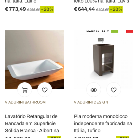
na Itália, Lallio
feito 100% na Itália, Lavis
€ 773,49
€ 644,44
- 20%
- 20%
€ 966,86
€ 805,55
VIADURINI BATHROOM
VIADURINI DESIGN
Lavatório Retangular de
Pia moderna monobloco
Bancada em Superfície
independente fabricada na
Sólida Branca - Albertina
Itália, Tufino