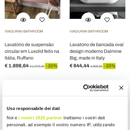
VIADURINI BATHROOM
VIADURINI BATHROOM
Lavatório de suspensão
Lavatório de bancada oval
circular em Luxolid feito na
design moderno Dalmine
Itália, Ruffano
Big, made in Italy
€ 1.898,64
€ 644,44
- 20%
- 20%
€ 2.373,30
€ 805,55
Uso responsabile dei dati
Noi e
i nostri 1022 partner
trattiamo i vostri dati
personali, ad esempio il vostro numero IP, utilizzando