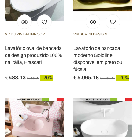
VIADURINI BATHROOM
VIADURINI DESIGN
Lavatório oval de bancada
Lavatório de bancada
de design produzido 100%
moderno Goldline,
na Itália, Frascati
disponível em preto ou
fúcsia
€ 483,13
€ 5.065,18
- 20%
- 20%
€ 603,91
€ 6.331,48