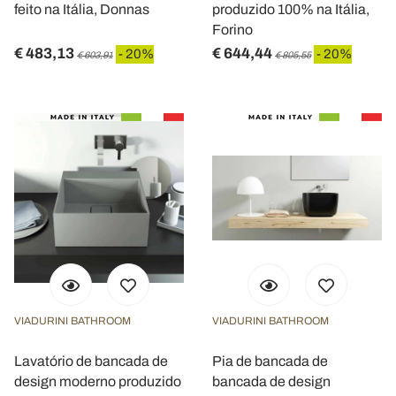
feito na Itália, Donnas
produzido 100% na Itália,
Forino
€ 483,13
€ 644,44
- 20%
- 20%
€ 603,91
€ 805,55
VIADURINI BATHROOM
VIADURINI BATHROOM
Lavatório de bancada de
Pia de bancada de
design moderno produzido
bancada de design