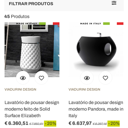
Toggle
FILTRAR PRODUTOS
navigat
45
Produtos
VIADURINI DESIGN
VIADURINI DESIGN
Lavatório de pousar design
Lavatório de pousar design
moderno feito de Solid
moderno Pandora, made in
Surface Elizabeth
Italy
€ 6.360,51
€ 6.637,97
- 20%
- 20%
€ 7.950,64
€ 8.297,46