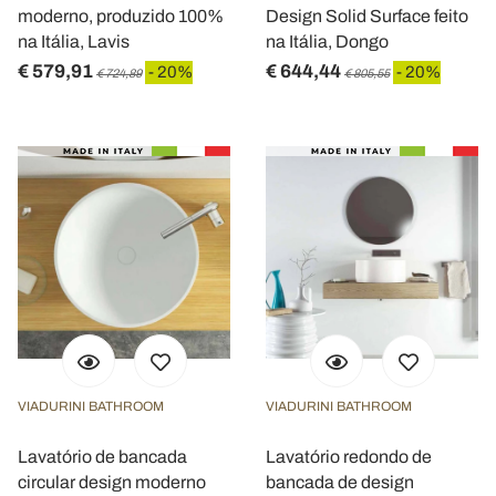
moderno, produzido 100%
Design Solid Surface feito
na Itália, Lavis
na Itália, Dongo
€ 579,91
€ 644,44
- 20%
- 20%
€ 724,89
€ 805,55
VIADURINI BATHROOM
VIADURINI BATHROOM
Lavatório de bancada
Lavatório redondo de
circular design moderno
bancada de design