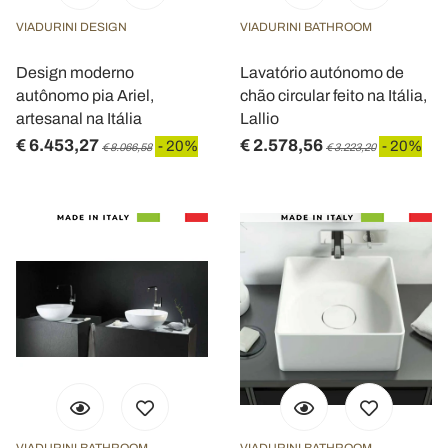
VIADURINI DESIGN
VIADURINI BATHROOM
Design moderno
Lavatório autónomo de
autônomo pia Ariel,
chão circular feito na Itália,
artesanal na Itália
Lallio
€ 6.453,27
€ 2.578,56
- 20%
- 20%
€ 8.066,58
€ 3.223,20
VIADURINI BATHROOM
VIADURINI BATHROOM