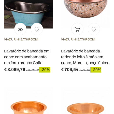
VIADURINI BATHROOM
VIADURINI BATHROOM
Lavatório de bancada em
Lavatório de bancada
cobre com acabamento
redondo feito à mão em
em ferro branco Calla
cobre, Murello, peça única
€ 3.069,76
€ 706,54
- 20%
- 20%
€ 3.837,20
€ 883,18