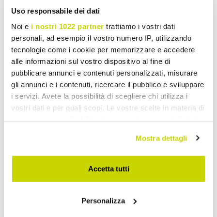
Uso responsabile dei dati
Noi e
i nostri 1022 partner
trattiamo i vostri dati
personali, ad esempio il vostro numero IP, utilizzando
tecnologie come i cookie per memorizzare e accedere
VIADURINI BATHROOM
VIADURINI BATHROOM
alle informazioni sul vostro dispositivo al fine di
Lavatório de apoio de
Lavatório de apoio de
pubblicare annunci e contenuti personalizzati, misurare
cobre Calla, handmade
cobre Alba, handmade
gli annunci e i contenuti, ricercare il pubblico e sviluppare
€ 3.656,93
€ 2.276,10
- 20%
- 20%
i servizi. Avete la possibilità di scegliere chi utilizza i
€ 4.571,16
€ 2.845,13
vostri dati e per quali scopi. Le vostre scelte in materia di
privacy sono applicabili solo su questa proprietà digitale
in cui avete effettuato le vostre scelte. È possibile
Mostra dettagli
modificare o revocare il proprio consenso in qualsiasi
momento dalla Dichiarazione sui cookie o facendo clic
sull'icona di attivazione della privacy.
Accetta tutti
Con il tuo consenso, vorremmo anche:
Personalizza
raccogliere informazioni sulla tua posizione
geografica, con un'approssimazione di qualche