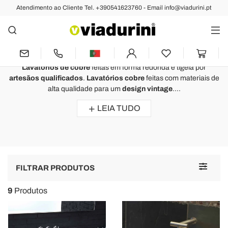
Atendimento ao Cliente Tel. +390541623760 - Email info@viadurini.pt
Lavatórios
Lavatórios de Cobre do Design -
Feito à Mão na Itália
Lavatórios de cobre
feitas em forma redonda e tigela por
artesãos qualificados
.
Lavatórios cobre
feitas com materiais de
alta qualidade para um
design vintage
....
LEIA TUDO
Toggle
FILTRAR PRODUTOS
navigat
9
Produtos