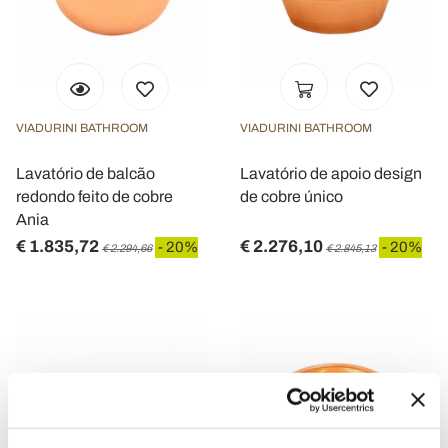
VIADURINI BATHROOM
VIADURINI BATHROOM
Lavatório de balcão
Lavatório de apoio design
redondo feito de cobre
de cobre único
Ania
€ 1.835,72
€ 2.276,10
- 20%
- 20%
€ 2.294,66
€ 2.845,13