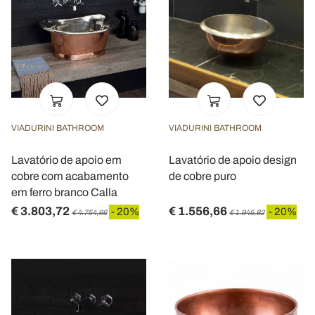
VIADURINI BATHROOM
VIADURINI BATHROOM
Lavatório de apoio em
Lavatório de apoio design
cobre com acabamento
de cobre puro
em ferro branco Calla
€ 3.803,72
€ 1.556,66
- 20%
- 20%
€ 4.754,66
€ 1.945,82