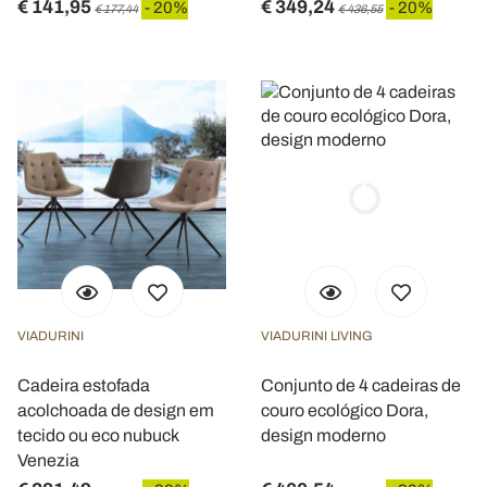
€ 141,95
€ 349,24
- 20%
- 20%
€ 177,44
€ 436,55
VIADURINI
VIADURINI LIVING
Cadeira estofada
Conjunto de 4 cadeiras de
acolchoada de design em
couro ecológico Dora,
tecido ou eco nubuck
design moderno
Venezia