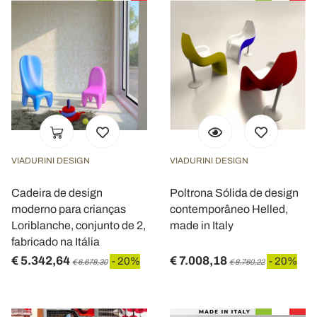
VIADURINI DESIGN
VIADURINI DESIGN
Cadeira de design
Poltrona Sólida de design
moderno para crianças
contemporâneo Helled,
Loriblanche, conjunto de 2,
made in Italy
fabricado na Itália
€ 5.342,64
€ 7.008,18
- 20%
- 20%
€ 6.678,30
€ 8.760,22