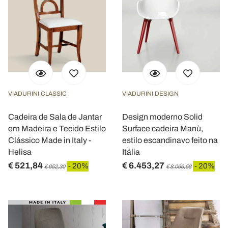
VIADURINI CLASSIC
VIADURINI DESIGN
Cadeira de Sala de Jantar
Design moderno Solid
em Madeira e Tecido Estilo
Surface cadeira Manù,
Clássico Made in Italy -
estilo escandinavo feito na
Helisa
Itália
€ 521,84
€ 6.453,27
- 20%
- 20%
€ 652,30
€ 8.066,58