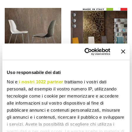
Uso responsabile dei dati
VIADURINI LIVING
VIADURINI LIVING
Noi e
i nostri 1022 partner
trattiamo i vostri dati
personali, ad esempio il vostro numero IP, utilizzando
Cadeira Licata com
Cadeira moderna em
tecnologie come i cookie per memorizzare e accedere
estrutura em polipropileno
tecido para sala de jantar
alle informazioni sul vostro dispositivo al fine di
e pés cromados, design
feita na Itália, Porzia
pubblicare annunci e contenuti personalizzati, misurare
moderno
gli annunci e i contenuti, ricercare il pubblico e sviluppare
€ 154,86
€ 241,16
- 20%
- 20%
€ 193,57
€ 301,45
i servizi. Avete la possibilità di scegliere chi utilizza i
vostri dati e per quali scopi. Le vostre scelte in materia di