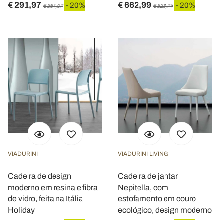
€ 291,97
€ 662,99
- 20%
- 20%
€ 364,97
€ 828,74
VIADURINI
VIADURINI LIVING
Cadeira de design
Cadeira de jantar
moderno em resina e fibra
Nepitella, com
de vidro, feita na Itália
estofamento em couro
Holiday
ecológico, design moderno