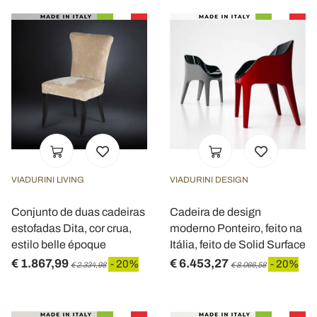
Utilizziamo i cookie per personalizzare contenuti ed
annunci, per fornire funzionalità dei social media e per
analizzare il nostro traffico. Condividiamo inoltre
informazioni sul modo in cui utilizza il nostro sito con i
nostri partner che si occupano di analisi dei dati web,
pubblicità e social media, i quali potrebbero combinarle
con altre informazioni che ha fornito loro o che hanno
raccolto dal suo utilizzo dei loro servizi.
VIADURINI LIVING
VIADURINI DESIGN
Conjunto de duas cadeiras
Cadeira de design
estofadas Dita, cor crua,
moderno Ponteiro, feito na
estilo belle époque
Itália, feito de Solid Surface
€ 1.867,99
€ 6.453,27
- 20%
- 20%
€ 2.334,98
€ 8.066,58