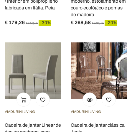
/ interior em polipropileno
moderno, estofamento em
fabricada em Itália, Peia
couro ecológico e pernas
de madeira
€ 179,26
€ 268,58
- 30%
- 20%
€ 256,08
€ 335,73
VIADURINI LIVING
VIADURINI LIVING
Cadeira de jantar Linear de
Cadeira de jantar clássica
design moderno, com
Janis