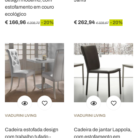
estofamento em couro
ecológico
€ 166,96
€ 262,94
- 20%
- 20%
€ 208,70
€ 328,67
VIADURINI LIVING
VIADURINI LIVING
Cadeira estofada design
Cadeira de jantar Lappola,
com trabalho tufado -
com estofamento em