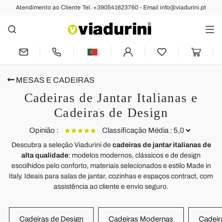
Atendimento ao Cliente Tel. +390541623760 - Email info@viadurini.pt
MESAS E CADEIRAS
Cadeiras de Jantar Italianas e
Cadeiras de Design
Opinião :
Classificação Média : 5,0
Descubra a seleção Viadurini de
cadeiras de jantar italianas de
alta qualidade
: modelos modernos, clássicos e de design
Cadeira Viola de design moderno, estofamento em couro
C
escolhidos pelo conforto, materiais selecionados e estilo Made in
ecológico e pernas de madeira
e
Italy. Ideais para salas de jantar, cozinhas e espaços contract, com
Wirklich zufrieden mit meiner Bestellung. Toller Qualitätsartikel!!
assistência ao cliente e envio seguro.
Einwandfreie Lieferung. Verpackung und Schutz an der Spitze!
Ich empfehle sehr !!
A
Cadeiras de Design
Cadeiras Modernas
Cadeira