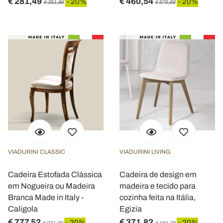
€ 281,49
€ 460,54
- 20%
- 20%
€ 351,86
€ 575,68
VIADURINI CLASSIC
VIADURINI LIVING
Cadeira Estofada Clássica
Cadeira de design em
em Nogueira ou Madeira
madeira e tecido para
Branca Made in Italy -
cozinha feita na Itália,
Caligola
Egizia
€ 777,52
€ 371,82
- 20%
- 20%
€ 971,90
€ 464,78