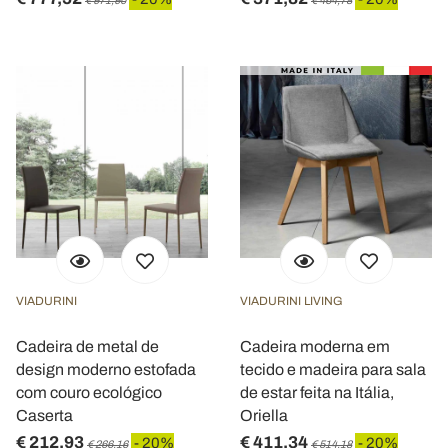
VIADURINI
VIADURINI LIVING
Cadeira de metal de
Cadeira moderna em
design moderno estofada
tecido e madeira para sala
com couro ecológico
de estar feita na Itália,
Caserta
Oriella
€ 212,93
€ 411,34
- 20%
- 20%
€ 266,16
€ 514,18