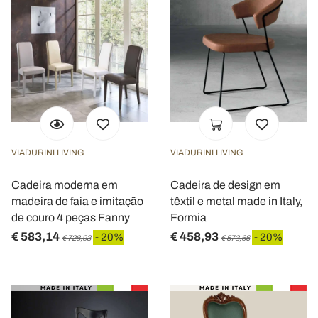
VIADURINI LIVING
VIADURINI LIVING
Cadeira moderna em
Cadeira de design em
madeira de faia e imitação
têxtil e metal made in Italy,
de couro 4 peças Fanny
Formia
€ 583,14
€ 458,93
- 20%
- 20%
€ 728,93
€ 573,66