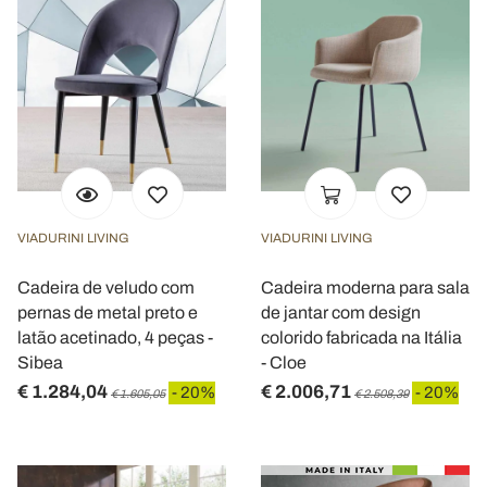
VIADURINI LIVING
VIADURINI LIVING
Cadeira de veludo com
Cadeira moderna para sala
pernas de metal preto e
de jantar com design
latão acetinado, 4 peças -
colorido fabricada na Itália
Sibea
- Cloe
€ 1.284,04
€ 2.006,71
- 20%
- 20%
€ 1.605,05
€ 2.508,39