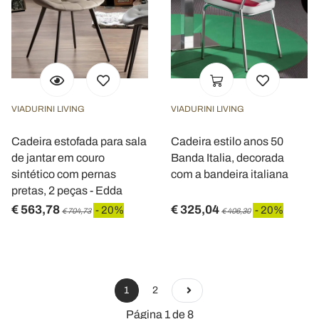
VIADURINI LIVING
VIADURINI LIVING
Cadeira estofada para sala
Cadeira estilo anos 50
de jantar em couro
Banda Italia, decorada
sintético com pernas
com a bandeira italiana
pretas, 2 peças - Edda
€ 563,78
€ 325,04
- 20%
- 20%
€ 704,73
€ 406,30
1
2
Página 1 de 8