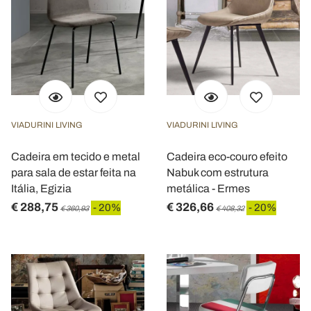
VIADURINI LIVING
VIADURINI LIVING
Cadeira em tecido e metal
Cadeira eco-couro efeito
para sala de estar feita na
Nabuk com estrutura
Itália, Egizia
metálica - Ermes
€ 288,75
€ 326,66
- 20%
- 20%
€ 360,93
€ 408,32