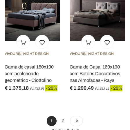
VIADURINI NIGHT DESIGN
VIADURINI NIGHT DESIGN
Cama de casal 160x190
Cama de Casal 160x190
com acolchoado
com Botões Decorativos
geométrico - Ciottolino
nas Almofadas - Rays
€ 1.375,18
€ 1.290,49
- 20%
- 20%
€ 1.718,98
€ 1.613,11
1
2