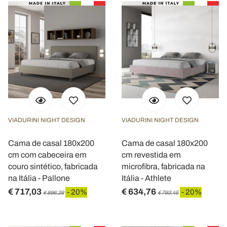
VIADURINI NIGHT DESIGN
VIADURINI NIGHT DESIGN
Cama de casal 180x200
Cama de casal 180x200
cm com cabeceira em
cm revestida em
couro sintético, fabricada
microfibra, fabricada na
na Itália - Pallone
Itália - Athlete
€ 717,03
€ 634,76
- 20%
- 20%
€ 896,29
€ 793,45