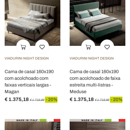
VIADURINI NIGHT DESIGN
VIADURINI NIGHT DESIGN
Cama de casal 160x190
Cama de casal 160x190
com acolchoado com
com acolchoado de faixa
faixas verticais largas -
estreita multi-listras -
Magan
Meduse
€ 1.375,18
€ 1.375,18
- 20%
- 20%
€ 1.718,98
€ 1.718,98