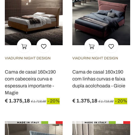
VIADURINI NIGHT DESIGN
VIADURINI NIGHT DESIGN
Cama de casal 160x190
Cama de casal 160x190
com cabeceira curva e
com linhas curvas e faixa
espessura importante -
dupla acolchoada - Gioie
Magie
€ 1.375,18
€ 1.375,18
- 20%
- 20%
€ 1.718,98
€ 1.718,98