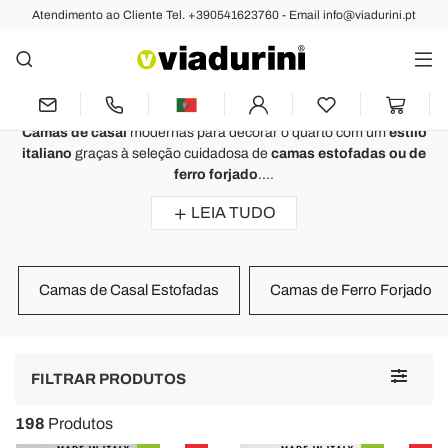
Atendimento ao Cliente Tel. +390541623760 - Email info@viadurini.pt
QUARTO
Camas de Casal Estilo Clássico e
Moderno - Made in Italy
Camas de casal
modernas para decorar o quarto com um
estilo
italiano
graças à seleção cuidadosa de
camas estofadas ou de
ferro forjado
....
LEIA TUDO
Camas de Casal Estofadas
Camas de Ferro Forjado
Toggle
FILTRAR PRODUTOS
navigat
198
Produtos