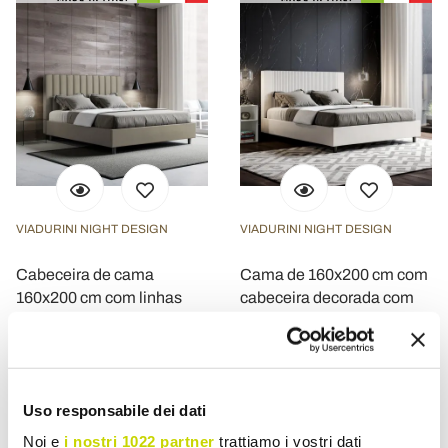
VIADURINI NIGHT DESIGN
VIADURINI NIGHT DESIGN
Cabeceira de cama
Cama de 160x200 cm com
160x200 cm com linhas
cabeceira decorada com
verticais simétricas,
linhas verticais, fabricada
fabricada na Itália - Guanto
na Itália - Pattini
€ 654,92
€ 790,43
- 20%
- 20%
€ 818,66
€ 988,03
Uso responsabile dei dati
Noi e
i nostri 1022 partner
trattiamo i vostri dati