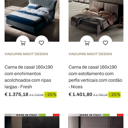
VIADURINI NIGHT DESIGN
VIADURINI NIGHT DESIGN
Cama de casal 160x190
Cama de casal 160x190
com enchimentos
com estofamento com
acolchoados com ripas
perfis verticais com cordão
largas - Fresh
- Nices
€ 1.375,18
€ 1.401,80
- 20%
- 20%
€ 1.718,98
€ 1.752,25