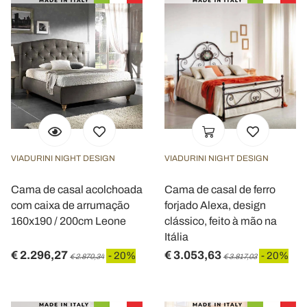
VIADURINI NIGHT DESIGN
VIADURINI NIGHT DESIGN
Cama de casal acolchoada
Cama de casal de ferro
com caixa de arrumação
forjado Alexa, design
160x190 / 200cm Leone
clássico, feito à mão na
Itália
€ 2.296,27
€ 3.053,63
- 20%
- 20%
€ 2.870,34
€ 3.817,03