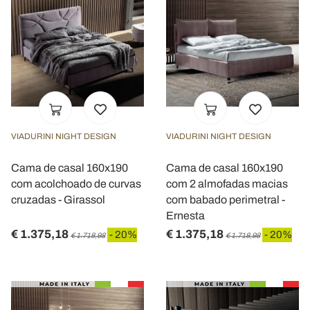
VIADURINI NIGHT DESIGN
VIADURINI NIGHT DESIGN
Cama de casal 160x190
Cama de casal 160x190
com acolchoado de curvas
com 2 almofadas macias
cruzadas - Girassol
com babado perimetral -
Ernesta
€ 1.375,18
€ 1.375,18
- 20%
- 20%
€ 1.718,98
€ 1.718,98