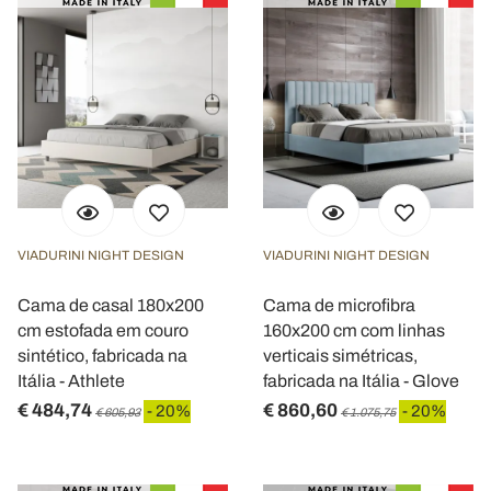
VIADURINI NIGHT DESIGN
VIADURINI NIGHT DESIGN
Cama de casal 180x200
Cama de microfibra
cm estofada em couro
160x200 cm com linhas
sintético, fabricada na
verticais simétricas,
Itália - Athlete
fabricada na Itália - Glove
€ 484,74
€ 860,60
- 20%
- 20%
€ 605,93
€ 1.075,75