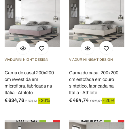
VIADURINI NIGHT DESIGN
VIADURINI NIGHT DESIGN
Cama de casal 200x200
Cama de casal 200x200
cm revestida em
cm estofada em couro
microfibra, fabricada na
sintético, fabricada na
Itália - Athlete
Itália - Athlete
€ 634,76
€ 484,74
- 20%
- 20%
€ 793,45
€ 605,93