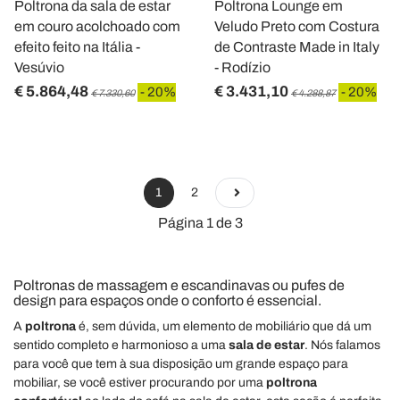
Poltrona da sala de estar
Poltrona Lounge em
em couro acolchoado com
Veludo Preto com Costura
efeito feito na Itália -
de Contraste Made in Italy
Vesúvio
- Rodízio
€ 5.864,48
€ 3.431,10
- 20%
- 20%
€ 7.330,60
€ 4.288,87
1
2
Página 1 de 3
Poltronas de massagem e escandinavas ou pufes de
design para espaços onde o conforto é essencial.
A
poltrona
é, sem dúvida, um elemento de mobiliário que dá um
sentido completo e harmonioso a uma
sala de estar
. Nós falamos
para você que tem à sua disposição um grande espaço para
mobiliar, se você estiver procurando por uma
poltrona