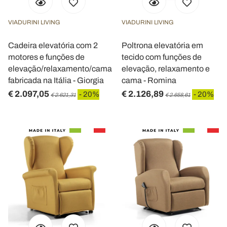
VIADURINI LIVING
VIADURINI LIVING
Cadeira elevatória com 2
Poltrona elevatória em
motores e funções de
tecido com funções de
elevação/relaxamento/cama
elevação, relaxamento e
fabricada na Itália - Giorgia
cama - Romina
€ 2.097,05
€ 2.126,89
- 20%
- 20%
€ 2.621,31
€ 2.658,61