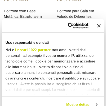
VIADURINI LIVING
VIADURINI LIVING
Poltrona com Base
Poltrona para Sala em
Metálica, Estrutura em
Veludo de Diferentes
Polipropileno e Almofadas
Cores e Base Metálica -
em Tecido - Tablet
Itália
€ 457,32
€ 327,46
- 20%
- 20%
€ 571,65
€ 409,33
Uso responsabile dei dati
Noi e
i nostri 1022 partner
trattiamo i vostri dati
personali, ad esempio il vostro numero IP, utilizzando
tecnologie come i cookie per memorizzare e accedere
alle informazioni sul vostro dispositivo al fine di
pubblicare annunci e contenuti personalizzati, misurare
gli annunci e i contenuti, ricercare il pubblico e sviluppare
i servizi. Avete la possibilità di scegliere chi utilizza i
vostri dati e per quali scopi. Le vostre scelte in materia di
privacy sono applicabili solo su questa proprietà digitale
in cui avete effettuato le vostre scelte. È possibile
Mostra dettagli
VIADURINI LIVING
VIADURINI IN THE GARDEN