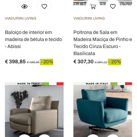
VIADURINI LIVING
VIADURINI LIVING
Baloiço de interior em
Poltrona de Sala em
madeira de bétula e tecido
Madeira Maciça de Pinho e
- Abissi
Tecido Cinza Escuro -
Basilicata
€ 398,85
€ 307,30
- 20%
- 20%
€ 498,56
€ 384,12