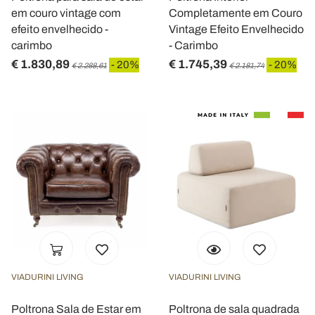
em couro vintage com
Completamente em Couro
efeito envelhecido -
Vintage Efeito Envelhecido
carimbo
- Carimbo
€ 1.830,89
€ 1.745,39
- 20%
- 20%
€ 2.288,61
€ 2.181,74
VIADURINI LIVING
VIADURINI LIVING
Poltrona Sala de Estar em
Poltrona de sala quadrada