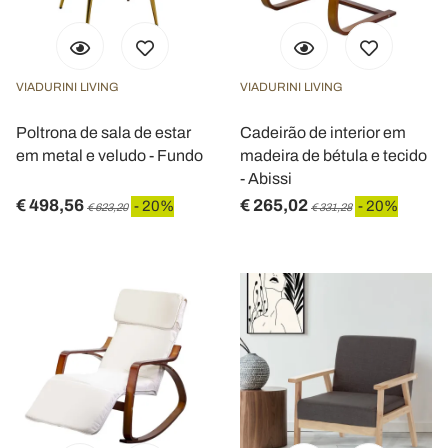
VIADURINI LIVING
VIADURINI LIVING
Poltrona de sala de estar
Cadeirão de interior em
em metal e veludo - Fundo
madeira de bétula e tecido
- Abissi
€ 498,56
€ 265,02
- 20%
- 20%
€ 623,20
€ 331,28