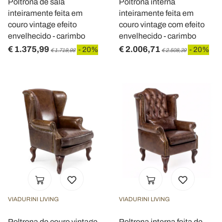
Poltrona de sala
Poltrona interna
inteiramente feita em
inteiramente feita em
couro vintage efeito
couro vintage com efeito
envelhecido - carimbo
envelhecido - carimbo
€ 1.375,99
€ 2.006,71
- 20%
- 20%
€ 1.719,98
€ 2.508,39
VIADURINI LIVING
VIADURINI LIVING
Poltrona de couro vintage
Poltrona interna feita de