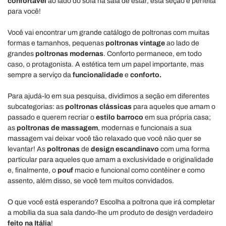
confortável
ao lado do sofá na sala de estar, esta seção é perfeita
para você!
Você vai encontrar um grande catálogo de poltronas com muitas
formas e tamanhos, pequenas
poltronas vintage
ao lado de
grandes
poltronas modernas
. Conforto permanece, em todo
caso, o protagonista. A estética tem um papel importante, mas
sempre a serviço da
funcionalidade
e
conforto.
Para ajudá-lo em sua pesquisa, dividimos a seção em diferentes
subcategorias: as
poltronas clássicas
para aqueles que amam o
passado e querem recriar o
estilo barroco
em sua própria casa;
as
poltronas de massagem
, modernas e funcionais a sua
massagem vai deixar você tão relaxado que você não quer se
levantar! As
poltronas
de
design escandinavo
com uma forma
particular para aqueles que amam a exclusividade e originalidade
e, finalmente, o
pouf
macio e funcional como contêiner e como
assento, além disso, se você tem muitos convidados.
O que você está esperando? Escolha a poltrona que irá completar
a mobília da sua sala dando-lhe um produto de design verdadeiro
feito na Itália
!