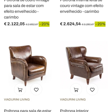
para sala de estar com
couro vintage com efeito
efeito envelhecido -
envelhecido - carimbo
carimbo
€ 2.122,05
€ 2.624,54
- 20%
- 20%
€ 2.652,57
€ 3.280,67
VIADURINI LIVING
VIADURINI LIVING
Poltrona para sala de estar
Poltrona Interior