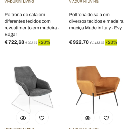
VIADURINI LIVING
VIADURINI LIVING
Poltrona de sala em
Poltrona de sala em
diferentes tecidos com
diversos tecidos e madeira
revestimento em madeira -
maciça Made in Italy - Evy
Edgar
€ 722,68
€ 922,70
- 20%
- 20%
€ 903,34
€ 1.153,38