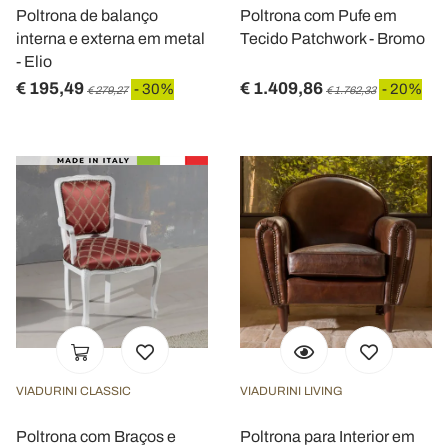
Poltrona de balanço
Poltrona com Pufe em
informazioni sul modo in cui utilizza il nostro sito con i
interna e externa em metal
Tecido Patchwork - Bromo
nostri partner che si occupano di analisi dei dati web,
- Elio
pubblicità e social media, i quali potrebbero combinarle
€ 195,49
€ 1.409,86
- 30%
- 20%
con altre informazioni che ha fornito loro o che hanno
€ 279,27
€ 1.762,33
raccolto dal suo utilizzo dei loro servizi.
VIADURINI CLASSIC
VIADURINI LIVING
Poltrona com Braços e
Poltrona para Interior em