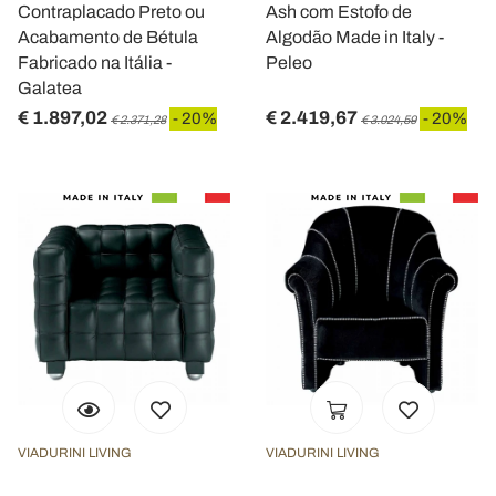
Contraplacado Preto ou
Ash com Estofo de
Acabamento de Bétula
Algodão Made in Italy -
Fabricado na Itália -
Peleo
Galatea
€ 1.897,02
€ 2.419,67
- 20%
- 20%
€ 2.371,28
€ 3.024,59
VIADURINI LIVING
VIADURINI LIVING