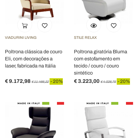
VIADURINI LIVING
STILE RELAX
Poltrona clássica de couro
Poltrona giratória Bluma
Eli, com decorações a
com estofamento em
laser, fabricada na Itália
tecido / couro / couro
sintético
€ 9.172,98
€ 3.223,00
- 20%
- 20%
€ 11.466,22
€ 4.028,75