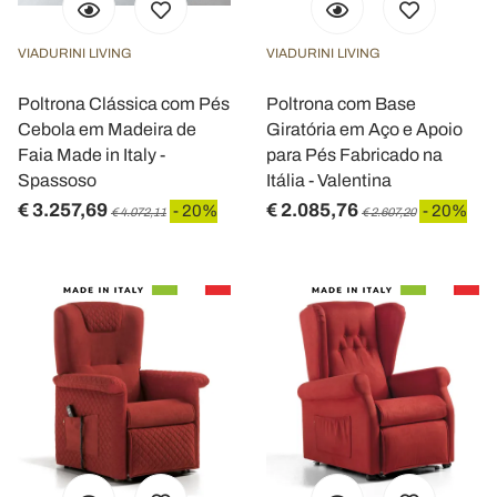
VIADURINI LIVING
VIADURINI LIVING
Poltrona Clássica com Pés
Poltrona com Base
Cebola em Madeira de
Giratória em Aço e Apoio
Faia Made in Italy -
para Pés Fabricado na
Spassoso
Itália - Valentina
€ 3.257,69
€ 2.085,76
- 20%
- 20%
€ 4.072,11
€ 2.607,20