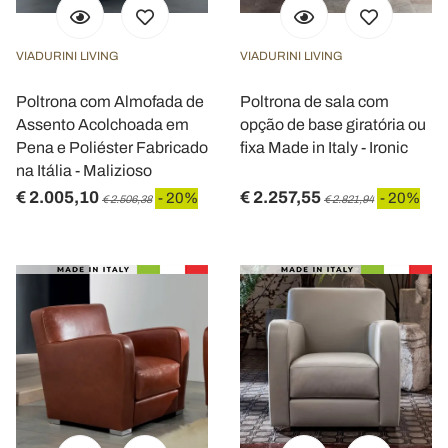
VIADURINI LIVING
VIADURINI LIVING
Poltrona com Almofada de
Poltrona de sala com
Assento Acolchoada em
opção de base giratória ou
Pena e Poliéster Fabricado
fixa Made in Italy - Ironic
na Itália - Malizioso
€ 2.005,10
€ 2.257,55
- 20%
- 20%
€ 2.506,38
€ 2.821,94