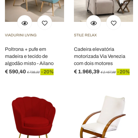
VIADURINI LIVING
STILE RELAX
Poltrona + pufe em
Cadeira elevatória
madeira e tecido de
motorizada Via Venezia
algodão misto - Ailano
com dois motores
€ 590,40
€ 1.966,39
- 20%
- 20%
€ 738,00
€ 2.457,98