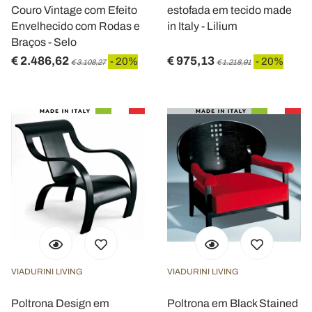
Couro Vintage com Efeito
estofada em tecido made
Envelhecido com Rodas e
in Italy - Lilium
Braços - Selo
€ 2.486,62
€ 975,13
- 20%
- 20%
€ 3.108,27
€ 1.218,91
VIADURINI LIVING
VIADURINI LIVING
Poltrona Design em
Poltrona em Black Stained