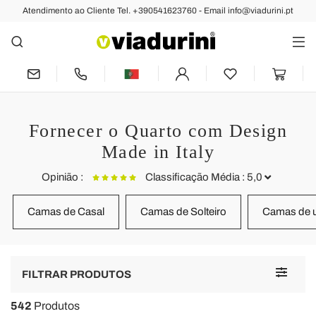
Atendimento ao Cliente Tel. +390541623760 - Email info@viadurini.pt
Fornecer o Quarto com Design
Made in Italy
Opinião :
Classificação Média : 5,0
Camas de Casal
Camas de Solteiro
Camas de u
Almofada ergonômica de espuma com memória Fabricado em
Itália 2 pedaços Jasmine
Almofada excelente.
Toggle
FILTRAR PRODUTOS
navigat
542
Produtos