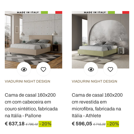
VIADURINI NIGHT DESIGN
VIADURINI NIGHT DESIGN
Cama de casal 160x200
Cama de casal 160x200
cm com cabeceira em
cm revestida em
couro sintético, fabricada
microfibra, fabricada na
na Itália - Pallone
Itália - Athlete
€ 637,18
€ 596,05
- 20%
- 20%
€ 796,48
€ 745,06