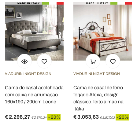
VIADURINI NIGHT DESIGN
VIADURINI NIGHT DESIGN
Cama de casal acolchoada
Cama de casal de ferro
com caixa de arrumação
forjado Alexa, design
160x190 / 200cm Leone
clássico, feito à mão na
Itália
€ 2.296,27
€ 3.053,63
- 20%
- 20%
€ 2.870,34
€ 3.817,03