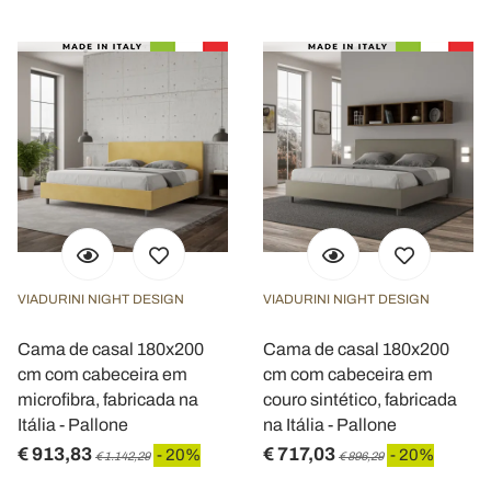
Utilizziamo i cookie per personalizzare contenuti ed
annunci, per fornire funzionalità dei social media e per
analizzare il nostro traffico. Condividiamo inoltre
informazioni sul modo in cui utilizza il nostro sito con i
nostri partner che si occupano di analisi dei dati web,
pubblicità e social media, i quali potrebbero combinarle
con altre informazioni che ha fornito loro o che hanno
raccolto dal suo utilizzo dei loro servizi.
VIADURINI NIGHT DESIGN
VIADURINI NIGHT DESIGN
Cama de casal 180x200
Cama de casal 180x200
cm com cabeceira em
cm com cabeceira em
microfibra, fabricada na
couro sintético, fabricada
Itália - Pallone
na Itália - Pallone
€ 913,83
€ 717,03
- 20%
- 20%
€ 1.142,29
€ 896,29