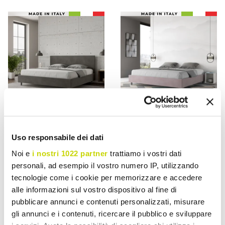
VIADURINI NIGHT DESIGN
VIADURINI NIGHT DESIGN
Uso responsabile dei dati
Cama de casal 190x200
Cama de casal 190x200
Noi e
i nostri 1022 partner
trattiamo i vostri dati
cm com cabeceira em
cm revestida em
personali, ad esempio il vostro numero IP, utilizzando
microfibra, fabricada na
microfibra, fabricada na
tecnologie come i cookie per memorizzare e accedere
Itália - Pallone
Itália - Athlete
alle informazioni sul vostro dispositivo al fine di
€ 913,83
€ 634,76
- 20%
- 20%
pubblicare annunci e contenuti personalizzati, misurare
€ 1.142,29
€ 793,45
gli annunci e i contenuti, ricercare il pubblico e sviluppare