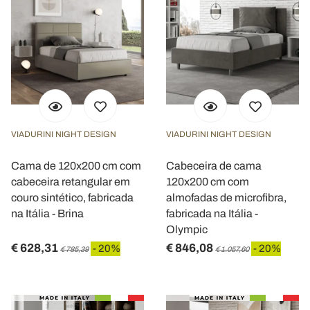
VIADURINI NIGHT DESIGN
VIADURINI NIGHT DESIGN
Cama de 120x200 cm com
Cabeceira de cama
cabeceira retangular em
120x200 cm com
couro sintético, fabricada
almofadas de microfibra,
na Itália - Brina
fabricada na Itália -
Olympic
€ 628,31
€ 846,08
- 20%
- 20%
€ 785,39
€ 1.057,60