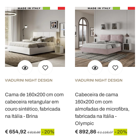
VIADURINI NIGHT DESIGN
VIADURINI NIGHT DESIGN
Cama de 160x200 cm com
Cabeceira de cama
cabeceira retangular em
160x200 cm com
couro sintético, fabricada
almofadas de microfibra,
na Itália - Brina
fabricada na Itália -
Olympic
€ 654,92
€ 892,86
- 20%
- 20%
€ 818,66
€ 1.116,07