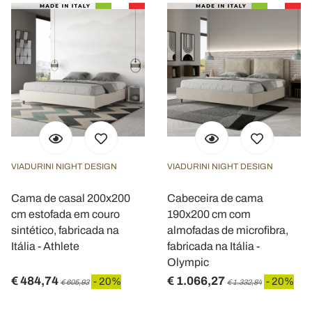
VIADURINI NIGHT DESIGN
VIADURINI NIGHT DESIGN
Cama de casal 200x200
Cabeceira de cama
cm estofada em couro
190x200 cm com
sintético, fabricada na
almofadas de microfibra,
Itália - Athlete
fabricada na Itália -
Olympic
€ 484,74
€ 1.066,27
- 20%
- 20%
€ 605,93
€ 1.332,84