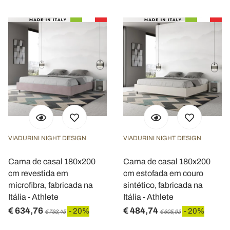
VIADURINI NIGHT DESIGN
VIADURINI NIGHT DESIGN
Cama de casal 180x200
Cama de casal 180x200
cm revestida em
cm estofada em couro
microfibra, fabricada na
sintético, fabricada na
Itália - Athlete
Itália - Athlete
€ 634,76
€ 484,74
- 20%
- 20%
€ 793,45
€ 605,93