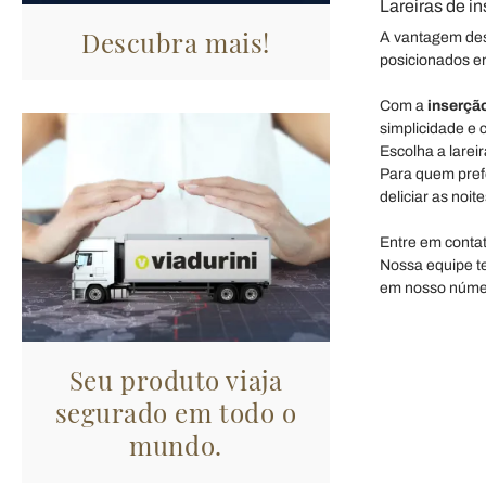
Lareiras de i
Descubra mais!
A vantagem dess
posicionados e
Com a
inserção
simplicidade e 
Escolha a lare
Para quem pref
deliciar as noi
Entre em contat
Nossa equipe te
em nosso númer
Seu produto viaja
segurado em todo o
mundo.