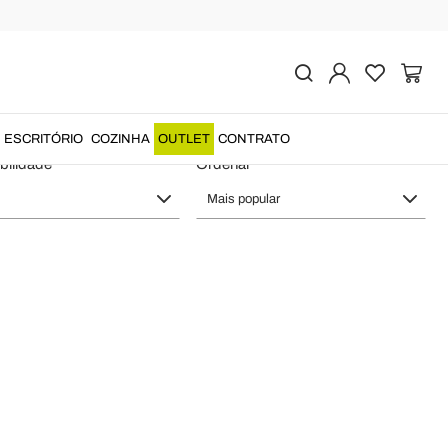
cado na Itália
ESCRITÓRIO
COZINHA
OUTLET
CONTRATO
bilidade
Ordenar
Mais popular