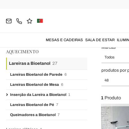
Página inicial
AQUECIMENTO
Lareiras a Bioetanol
Inserção
Inserção da L
MESAS E CADEIRAS
SALA DE ESTAR
ILUMI
Marcas
AQUECIMENTO
Todos
Lareiras a Bioetanol
27
produtos por 
Lareiras Bioetanol de Parede
6
48
Lareiras Bioetanol de Mesa
6
Inserção da Lareira a Bioetanol
1
1
Produto
Lareiras Bioetanol de Pé
7
Queimadores a Bioetanol
7