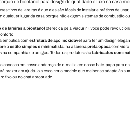
nserção de bioetanol para design de qualidade e luxo na casa m
es tipos de lareiras é que eles são fáceis de instalar e práticos de u
m qualquer lugar da casa porque não exigem sistemas de combustão ou
 de lareiras a bioetanol
oferecida pela Viadurini, você pode revoluci
conforto.
ira embutida com
estrutura de aço inoxidável
para ter um design elegan
ere o
estilo simples e minimalista
, há a
lareira preta opaca
com vidro
tes na companhia de amigos. Todos os produtos são
fabricados com mat
o conosco em nosso endereço de e-mail e em nosso bate-papo para obte
rá prazer em ajudá-lo a escolher o modelo que melhor se adapte às su
o fixo ou no chat apropriado.