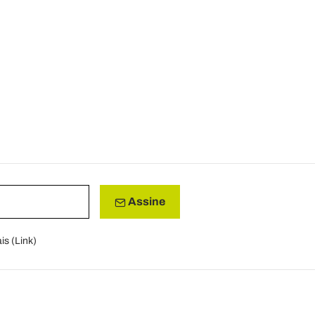
Assine
is (
Link
)