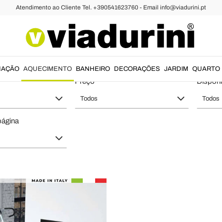
Atendimento ao Cliente Tel. +390541623760 - Email info@viadurini.pt
 da Lareira a Bioetanol
areira a Bioetanol, Projetado e Fabri
NAÇÃO
AQUECIMENTO
BANHEIRO
DECORAÇÕES
JARDIM
QUARTO
Preço
Disponi
Todos
Todos
página