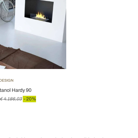
 DESIGN
etanol Hardy 90
€ 4.186,03
- 20%