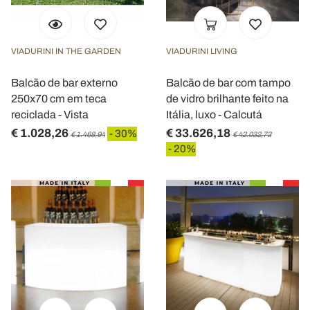
VIADURINI IN THE GARDEN
VIADURINI LIVING
Balcão de bar externo
Balcão de bar com tampo
250x70 cm em teca
de vidro brilhante feito na
reciclada - Vista
Itália, luxo - Calcutá
€ 1.028,26
€ 33.626,18
- 30%
€ 1.468,94
€ 42.032,73
- 20%