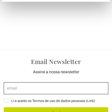
(impronte digitali).
Approfondisci come vengono elaborati i tuoi dati personali
e imposta le tue preferenze nella
sezione dettagli
. Puoi
modificare o ritirare il tuo consenso in qualsiasi momento
dalla Dichiarazione sui cookie.
Utilizziamo i cookie per personalizzare contenuti ed
annunci, per fornire funzionalità dei social media e per
analizzare il nostro traffico. Condividiamo inoltre
Email Newsletter
informazioni sul modo in cui utilizza il nostro sito con i
nostri partner che si occupano di analisi dei dati web,
Assine a nossa newsletter
pubblicità e social media, i quali potrebbero combinarle
con altre informazioni che ha fornito loro o che hanno
raccolto dal suo utilizzo dei loro servizi.
Li e aceito os Termos de uso de dados pessoais (
Link
)