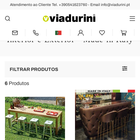
Atendimento ao Cliente Tel. +390541623760 - Email info@viadurini.pt
SALA DE ESTAR
Balcão de Bar para Casa com
Design Moderno e Vintage para
Interior e Exterior - Made in Italy
Toggle
FILTRAR PRODUTOS
navigat
6
Produtos