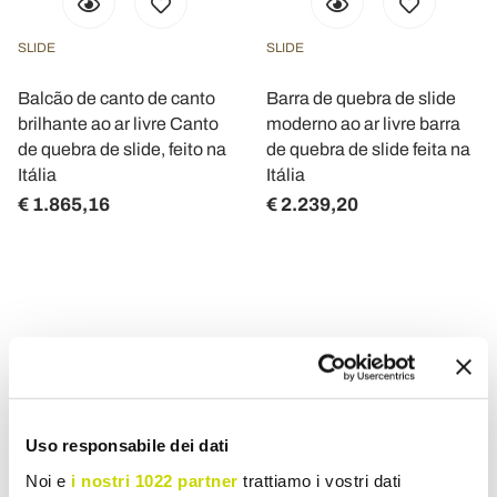
SLIDE
SLIDE
Balcão de canto de canto
Barra de quebra de slide
brilhante ao ar livre Canto
moderno ao ar livre barra
de quebra de slide, feito na
de quebra de slide feita na
Itália
Itália
€ 1.865,16
€ 2.239,20
Balcão de bar doméstico para interior e exterior com
iluminação ou com design moderno
Quando você entra em uma casa ou sala que possui um
balcão de
Uso responsabile dei dati
bar
como
interno ou externo é certamente a primeira coisa que
atrai
visualmente a
atenção
.
Noi e
i nostri 1022 partner
trattiamo i vostri dati