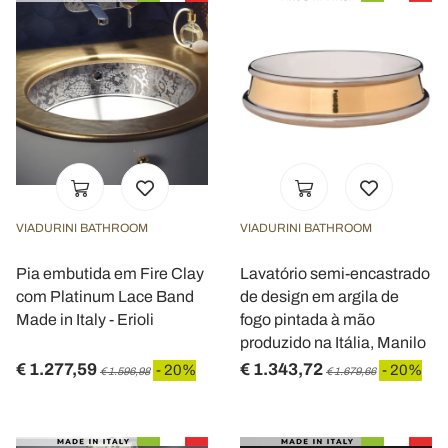
VIADURINI BATHROOM
VIADURINI BATHROOM
Pia embutida em Fire Clay
Lavatório semi-encastrado
com Platinum Lace Band
de design em argila de
Made in Italy - Erioli
fogo pintada à mão
produzido na Itália, Manilo
€ 1.277,59
€ 1.343,72
- 20%
- 20%
€ 1.596,98
€ 1.679,66