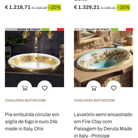
€ 1.218,71
€ 1.329,21
- 20%
- 20%
€ 1.523,39
€ 1.661,51
VIADURINI BATHROOM
VIADURINI BATHROOM
Pia embutida circular em
Lavatório semi-encastrado
argila de fogo e ouro 24k
em Fire Clay com
made in Italy, Otis
Paisagem by Deruta Made
in Italy - Principe