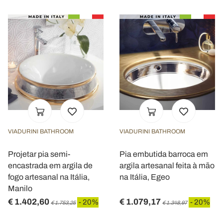
VIADURINI BATHROOM
VIADURINI BATHROOM
Projetar pia semi-
Pia embutida barroca em
encastrada em argila de
argila artesanal feita à mão
fogo artesanal na Itália,
na Itália, Egeo
Manilo
€ 1.402,60
€ 1.079,17
- 20%
- 20%
€ 1.753,25
€ 1.348,97