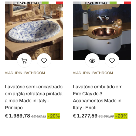
VIADURINI BATHROOM
VIADURINI BATHROOM
Lavatório semi-encastrado
Lavatório embutido em
em argila refratária pintada
Fire Clay de 3
à mão Made in Italy -
Acabamentos Made in
Principe
Italy - Erioli
€ 1.989,78
€ 1.277,59
- 20%
- 20%
€ 2.487,22
€ 1.596,98