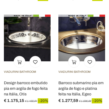
VIADURINI BATHROOM
VIADURINI BATHROOM
Design barroco embutido
Barroco submarino pia em
pia em argila de fogo feita
argila de fogo e platina
na Itália, Otis
feita na Itália, Egeo
€ 1.175,15
€ 1.277,59
- 20%
- 20%
€ 1.468,94
€ 1.596,98