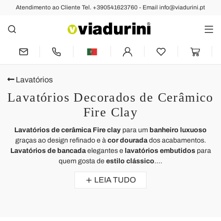
Atendimento ao Cliente Tel. +390541623760 - Email info@viadurini.pt
Lavatórios
Lavatórios Decorados de Cerâmico
Fire Clay
Lavatórios de cerâmica Fire clay
para um
banheiro luxuoso
graças ao design refinado e à
cor dourada
dos acabamentos.
Lavatórios de bancada
elegantes e
lavatórios embutidos
para
quem gosta de
estilo clássico
....
LEIA TUDO