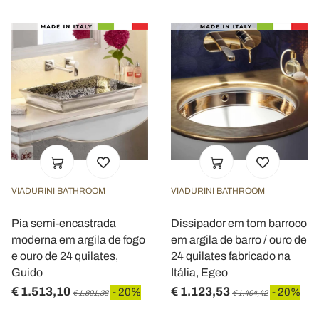
VIADURINI BATHROOM
VIADURINI BATHROOM
Pia semi-encastrada
Dissipador em tom barroco
moderna em argila de fogo
em argila de barro / ouro de
e ouro de 24 quilates,
24 quilates fabricado na
Guido
Itália, Egeo
€ 1.513,10
€ 1.123,53
- 20%
- 20%
€ 1.891,38
€ 1.404,42