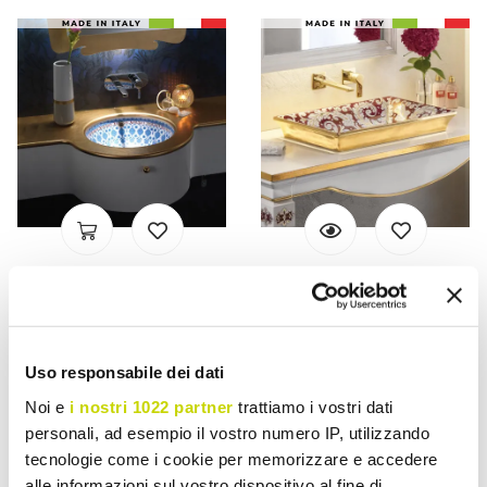
VIADURINI BATHROOM
VIADURINI BATHROOM
Pia embutida em Fire Clay
Lavatório de argila fundida
com decoração Marrakesh
à mão com decorações
Uso responsabile dei dati
Made in Italy - Erioli
coloridas Made in Italy -
Aulente
Noi e
i nostri 1022 partner
trattiamo i vostri dati
€ 1.248,55
€ 1.388,09
- 20%
- 20%
€ 1.560,69
€ 1.735,11
personali, ad esempio il vostro numero IP, utilizzando
tecnologie come i cookie per memorizzare e accedere
alle informazioni sul vostro dispositivo al fine di