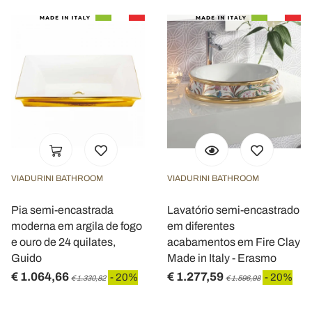
VIADURINI BATHROOM
VIADURINI BATHROOM
Pia semi-encastrada
Lavatório semi-encastrado
moderna em argila de fogo
em diferentes
e ouro de 24 quilates,
acabamentos em Fire Clay
Guido
Made in Italy - Erasmo
€ 1.064,66
€ 1.277,59
- 20%
- 20%
€ 1.330,82
€ 1.596,98