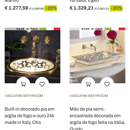
Manilo
na Itália, Egeo
€ 1.277,59
€ 1.329,21
- 20%
- 20%
€ 1.596,98
€ 1.661,51
VIADURINI BATHROOM
VIADURINI BATHROOM
Built-in decorado pia em
Mão de pia semi-
argila de fogo e ouro 24k
encastrada decorada em
made in Italy, Otis
argila de fogo feita na Itália,
Guido