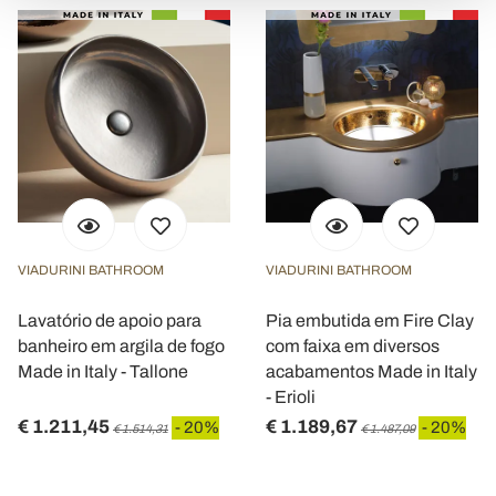
e imposta le tue preferenze nella
sezione dettagli
. Puoi
modificare o ritirare il tuo consenso in qualsiasi momento
dalla Dichiarazione sui cookie.
Utilizziamo i cookie per personalizzare contenuti ed
annunci, per fornire funzionalità dei social media e per
analizzare il nostro traffico. Condividiamo inoltre
informazioni sul modo in cui utilizza il nostro sito con i
nostri partner che si occupano di analisi dei dati web,
pubblicità e social media, i quali potrebbero combinarle
VIADURINI BATHROOM
VIADURINI BATHROOM
con altre informazioni che ha fornito loro o che hanno
raccolto dal suo utilizzo dei loro servizi.
Lavatório de apoio para
Pia embutida em Fire Clay
banheiro em argila de fogo
com faixa em diversos
Made in Italy - Tallone
acabamentos Made in Italy
- Erioli
€ 1.211,45
€ 1.189,67
- 20%
- 20%
€ 1.514,31
€ 1.487,09