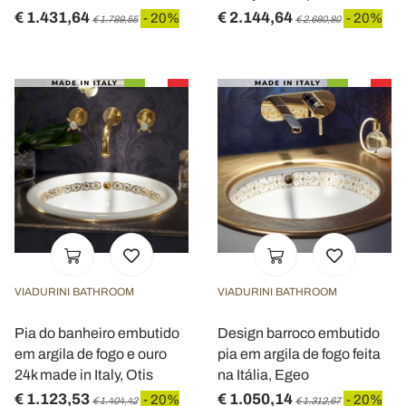
€ 1.431,64
€ 2.144,64
- 20%
- 20%
€ 1.789,55
€ 2.680,80
VIADURINI BATHROOM
VIADURINI BATHROOM
Pia do banheiro embutido
Design barroco embutido
em argila de fogo e ouro
pia em argila de fogo feita
24k made in Italy, Otis
na Itália, Egeo
€ 1.123,53
€ 1.050,14
- 20%
- 20%
€ 1.404,42
€ 1.312,67