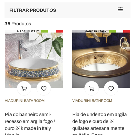
Toggle
FILTRAR PRODUTOS
navigat
35
Produtos
VIADURINI BATHROOM
VIADURINI BATHROOM
Pia do banheiro semi-
Pia de undertop em argila
recesso em argila fogo /
de fogo e ouro de 24
ouro 24k made in Italy,
quilates artesanalmente