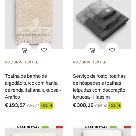
VIADURINI TEXTILE
VIADURINI TEXTILE
Toalha de banho de
Serviço de rosto, toalhas
algodão turco com franja
de hóspedes e toalhas
de renda italiana luxuosa -
felpudas com decoração
Arafico
luxuosa - Hassim
€ 193,57
€ 308,10
- 20%
- 20%
€ 241,97
€ 385,13