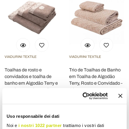
VIADURINI TEXTILE
VIADURINI TEXTILE
Toalhas de rosto e
Trio de Toalhas de Banho
convidados e toalha de
em Toalha de Algodão
banho em Algodão Terry e
Terry, Rosto e Convidado -
Renda Armonia - Frollo
Ginestra
€ 373,44
€ 61,30
- 20%
- 20%
€ 466,80
€ 76,62
Uso responsabile dei dati
Noi e
i nostri 1022 partner
trattiamo i vostri dati