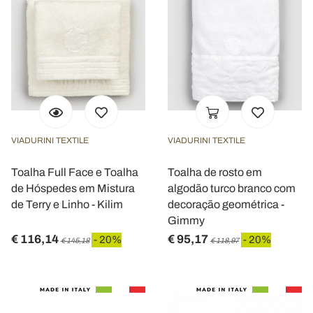
VIADURINI TEXTILE
VIADURINI TEXTILE
Toalha Full Face e Toalha
Toalha de rosto em
de Hóspedes em Mistura
algodão turco branco com
de Terry e Linho - Kilim
decoração geométrica -
Gimmy
€ 116,14
€ 95,17
- 20%
- 20%
€ 145,18
€ 118,97