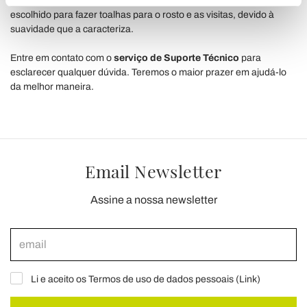
a lavagem, molha a pele. O uso de tecidos como esponja é
escolhido para fazer toalhas para o rosto e as visitas, devido à
(impronte digitali).
suavidade que a caracteriza.
Approfondisci come vengono elaborati i tuoi dati personali
e imposta le tue preferenze nella
sezione dettagli
. Puoi
Entre em contato com o
serviço de Suporte Técnico
para
modificare o ritirare il tuo consenso in qualsiasi momento
esclarecer qualquer dúvida. Teremos o maior prazer em ajudá-lo
dalla Dichiarazione sui cookie.
da melhor maneira.
Utilizziamo i cookie per personalizzare contenuti ed
annunci, per fornire funzionalità dei social media e per
analizzare il nostro traffico. Condividiamo inoltre
Email Newsletter
informazioni sul modo in cui utilizza il nostro sito con i
nostri partner che si occupano di analisi dei dati web,
pubblicità e social media, i quali potrebbero combinarle
Assine a nossa newsletter
con altre informazioni che ha fornito loro o che hanno
raccolto dal suo utilizzo dei loro servizi.
Li e aceito os Termos de uso de dados pessoais (
Link
)