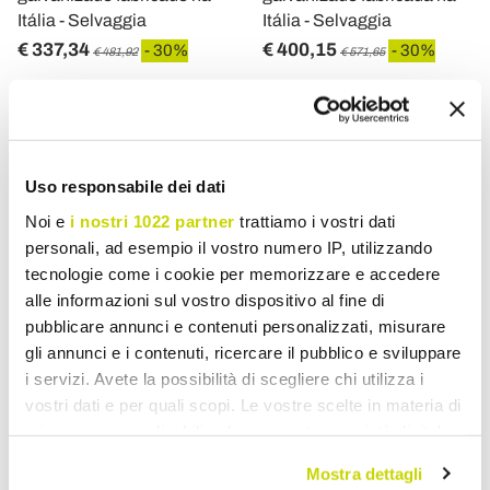
Itália - Selvaggia
Itália - Selvaggia
€ 337,34
€ 400,15
- 30%
- 30%
€ 481,92
€ 571,65
Uso responsabile dei dati
Noi e
i nostri 1022 partner
trattiamo i vostri dati
personali, ad esempio il vostro numero IP, utilizzando
tecnologie come i cookie per memorizzare e accedere
alle informazioni sul vostro dispositivo al fine di
pubblicare annunci e contenuti personalizzati, misurare
gli annunci e i contenuti, ricercare il pubblico e sviluppare
i servizi. Avete la possibilità di scegliere chi utilizza i
VIADURINI IN THE GARDEN
VIADURINI IN THE GARDEN
vostri dati e per quali scopi. Le vostre scelte in materia di
Mesa de centro de jardim
Mesa de centro de jardim
privacy sono applicabili solo su questa proprietà digitale
em aço galvanizado
em aço de vários
in cui avete effettuato le vostre scelte. È possibile
Mostra dettagli
fabricado na Itália - Arwen
tamanhos fabricado na
modificare o revocare il proprio consenso in qualsiasi