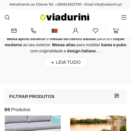
Atendimento ao Cliente Tel. +390541623760 - Email info@viadurini.pt
JARDIM
Mesa Apoio Exterior - Design
Italiano para um Exterior Moderno
Mesa apoio exterior
e
mesas de centro baixas
para um
toque
moderno
ao seu exterior.
Mesas altas
para mobiliar
bares e pubs
com originalidade e
design italiano
....
LEIA TUDO
Toggle
FILTRAR PRODUTOS
navigat
86
Produtos