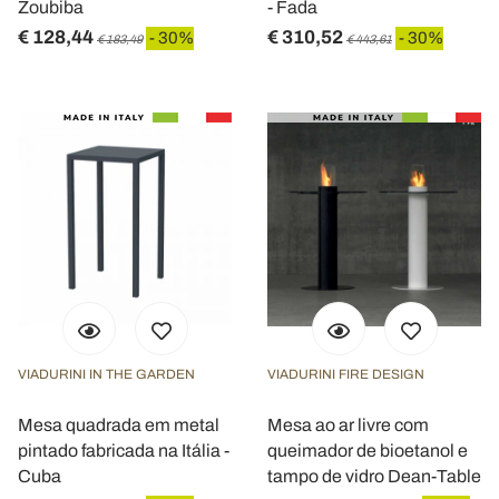
Zoubiba
- Fada
€ 128,44
€ 310,52
- 30%
- 30%
€ 183,49
€ 443,61
VIADURINI IN THE GARDEN
VIADURINI FIRE DESIGN
Mesa quadrada em metal
Mesa ao ar livre com
pintado fabricada na Itália -
queimador de bioetanol e
Cuba
tampo de vidro Dean-Table