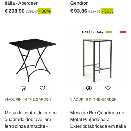
informazioni sul modo in cui utilizza il nostro sito con i
Itália - Aberdeen
Gendron
nostri partner che si occupano di analisi dei dati web,
€ 208,90
€ 93,86
- 30%
- 30%
€ 298,43
€ 134,09
pubblicità e social media, i quali potrebbero combinarle
con altre informazioni che ha fornito loro o che hanno
raccolto dal suo utilizzo dei loro servizi.
VIADURINI IN THE GARDEN
VIADURINI IN THE GARDEN
Mesa de centro de jardim
Mesa de Bar Quadrada de
quadrada dobrável em
Metal Pintada para
ferro cinza antracite -
Exterior, fabricada em Itália