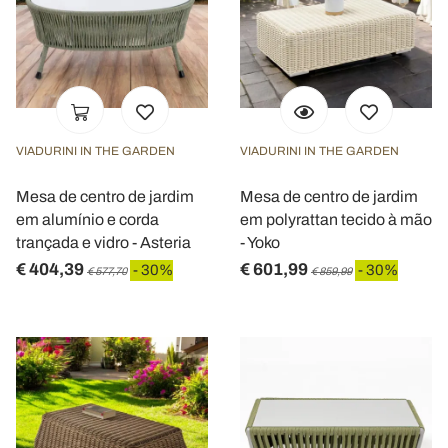
VIADURINI IN THE GARDEN
VIADURINI IN THE GARDEN
Mesa de centro de jardim
Mesa de centro de jardim
em alumínio e corda
em polyrattan tecido à mão
trançada e vidro - Asteria
- Yoko
€ 404,39
€ 601,99
- 30%
- 30%
€ 577,70
€ 859,99