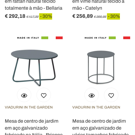
em rattan natural tecido
em vime natural tecido à
totalmente à mão - Bellaria
mão - Catelyn
€ 292,18
€ 256,89
- 30%
- 30%
€ 417,39
€ 366,98
VIADURINI IN THE GARDEN
VIADURINI IN THE GARDEN
Mesa de centro de jardim
Mesa de centro de jardim
em aço galvanizado
em aço galvanizado de
fabricado na Itália - Brienne
vários tamanhos fabricado