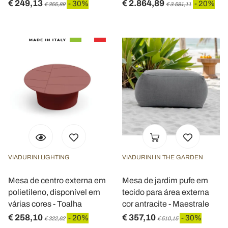
€ 249,13
€ 2.864,89
- 30%
- 20%
€ 355,89
€ 3.581,11
VIADURINI LIGHTING
VIADURINI IN THE GARDEN
Mesa de centro externa em
Mesa de jardim pufe em
polietileno, disponível em
tecido para área externa
várias cores - Toalha
cor antracite - Maestrale
€ 258,10
€ 357,10
- 20%
- 30%
€ 322,62
€ 510,15