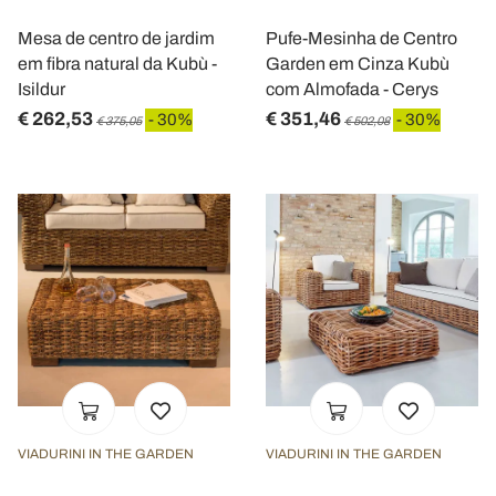
Mesa de centro de jardim
Pufe-Mesinha de Centro
em fibra natural da Kubù -
Garden em Cinza Kubù
Isildur
com Almofada - Cerys
€ 262,53
€ 351,46
- 30%
- 30%
€ 375,05
€ 502,08
VIADURINI IN THE GARDEN
VIADURINI IN THE GARDEN