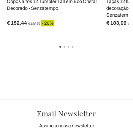
e
Copos altos 12 Tumbler Tall em Eco Cristal
Taças 12 fl
Decorado - Senzatempo
decoração de
Senzatemp
€ 152,44
€ 183,09
- 20%
€ 190,55
€ 2
Email Newsletter
Assine a nossa newsletter