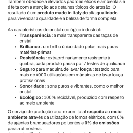
Também obedece a elevados padrões éticos e ambientais e
é feita com a atenção aos detalhes típicos do artesão. O
resultado é um
produto made in Italy de
alta
qualidade
,
para vivenciar a qualidade e a beleza de forma completa.
As características do cristal ecológico industrial:
Transparência
: a mais transparente das taças de
cristal
Brilliance
: um brilho único dado pelas mais puras
matérias-primas
Resistência
: extraordinariamente resistente à
quebra, cada produto passa por 7 testes de qualidade
Seguro
para máquina de lavar
louça
: testado para
mais de 4000 utilizações em máquinas de lavar louça
profissionais
Sonoridade
: sons puros e vibrantes, como o melhor
cristal
Ecológico
: 100% reciclável, produzido com respeito
ao meio ambiente
O serviço de produção ocorre com total
respeito
ao
meio
ambiente
através da utilização de fornos elétricos, com 0%
de agentes branqueadores poluentes e
0% de emissões
para a atmosfera.