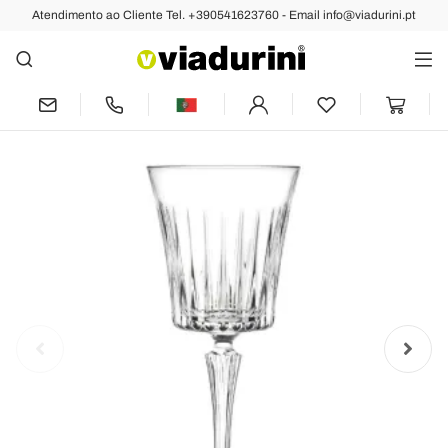
Atendimento ao Cliente Tel. +390541623760 - Email info@viadurini.pt
Anterior
Próximo
12 Copos de Vinho de Coquetel de Água
Cristal Ecológica Luxo - Senzatempo