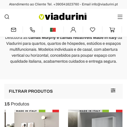
Atendimento ao Cliente Tel. +390541623760 - Email info@viadurini.pt
QUARTO
Camas Murphy e Camas
Rebatíveis Made in Italy
Descubra as
camas Murphy e camas rebatíveis Made in Italy
da
Viadurini para quartos, quartos de hóspedes, estúdios e espaços
multifuncionais. Modelos individuais e de casal, com abertura
vertical ou horizontal, concebidos para poupar espaço com
qualidade italiana, acabamentos cuidados e entrega segura.
Toggle
FILTRAR PRODUTOS
navigat
15
Produtos