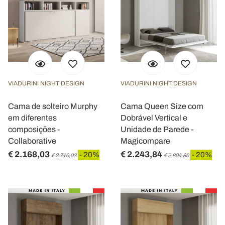
VIADURINI NIGHT DESIGN
VIADURINI NIGHT DESIGN
Cama de solteiro Murphy
Cama Queen Size com
em diferentes
Dobrável Vertical e
composições -
Unidade de Parede -
Collaborative
Magicompare
€ 2.168,03
€ 2.243,84
- 20%
- 20%
€ 2.710,03
€ 2.804,80