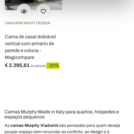
(impronte digitali).
Approfondisci come vengono elaborati i tuoi dati personali
e imposta le tue preferenze nella
sezione dettagli
. Puoi
modificare o ritirare il tuo consenso in qualsiasi momento
VIADURINI NIGHT DESIGN
dalla Dichiarazione sui cookie.
Cama de casal dobrável
vertical com armário de
Utilizziamo i cookie per personalizzare contenuti ed
parede e coluna -
annunci, per fornire funzionalità dei social media e per
Magicompare
analizzare il nostro traffico. Condividiamo inoltre
€ 3.395,61
- 20%
informazioni sul modo in cui utilizza il nostro sito con i
€ 4.244,51
nostri partner che si occupano di analisi dei dati web,
pubblicità e social media, i quali potrebbero combinarle
con altre informazioni che ha fornito loro o che hanno
raccolto dal suo utilizzo dei loro servizi.
Camas Murphy Made in Italy para quartos, hóspedes e
espaços pequenos
As
camas Murphy Viadurini
são pensadas para quem deseja
poupar espaço sem renunciar ao conforto, ao design e à