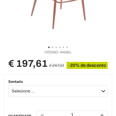
CÓDIGO:
ANGEL
€ 197,61
-20% de desconto
€ 247,01
Sentado