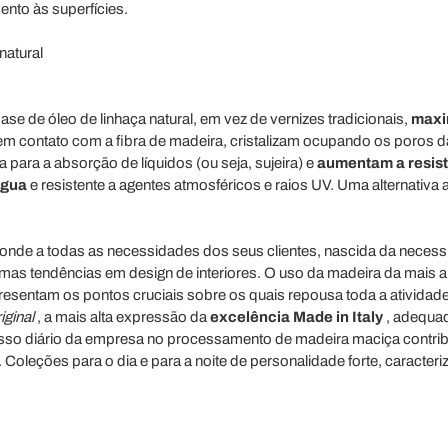
nto às superfícies.
natural
se de óleo de linhaça natural, em vez de vernizes tradicionais,
maxim
em contato com a fibra de madeira, cristalizam ocupando os poros da
 para a absorção de líquidos (ou seja, sujeira) e
aumentam a resist
água
e resistente a agentes atmosféricos e raios UV. Uma alternativa 
nde a todas as necessidades dos seus clientes, nascida da necessi
imas tendências em design de interiores. O uso da madeira da mais al
resentam os pontos cruciais sobre os quais repousa toda a atividad
iginal
, a mais alta expressão da
excelência Made in Italy
, adequad
so diário da empresa no processamento de madeira maciça contrib
 Coleções para o dia e para a noite de personalidade forte, caract