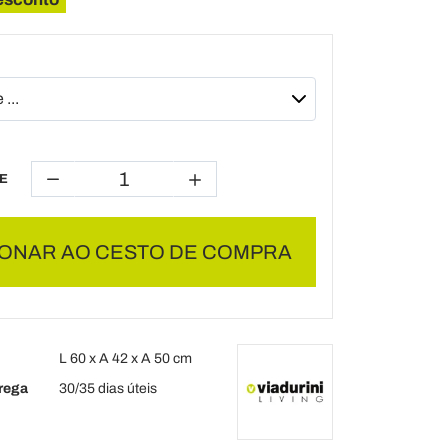
E
IONAR AO CESTO DE COMPRA
L 60 x A 42 x A 50 cm
rega
30/35 dias úteis