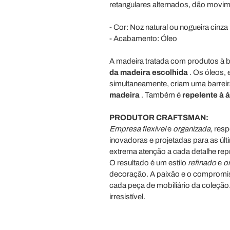
retangulares alternados, dão movime
- Cor: Noz natural ou nogueira cinza 
- Acabamento: Óleo
A madeira tratada com produtos à ba
da madeira escolhida
. Os óleos, 
simultaneamente, criam uma barreira
madeira
. Também é
repelente à 
PRODUTOR CRAFTSMAN:
Empresa
flexível
e
organizada,
respo
inovadoras e projetadas para as últ
extrema atenção a cada detalhe rep
O resultado é um estilo
refinado
e
or
decoração. A paixão e o compromis
cada peça de mobiliário da coleção.
irresistível.