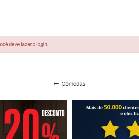
cê deve fazer o login.
Cômodas