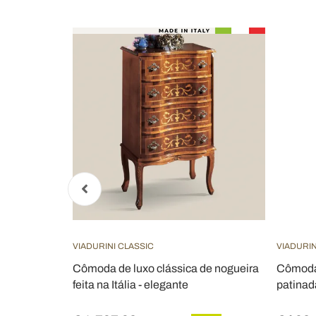
VIADURINI CLASSIC
VIADURIN
s coloridas
Cômoda de luxo clássica de nogueira
Cômoda
bricado na
feita na Itália - elegante
patinada