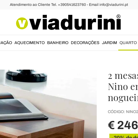
Atendimento ao Cliente Tel. +390541623760 - Email info@viadurini.pt
NAÇÃO
AQUECIMENTO
BANHEIRO
DECORAÇÕES
JARDIM
QUARTO
2 mesa
Nino e
noguei
CÓDIGO:
NINO
€ 24
-20% de d