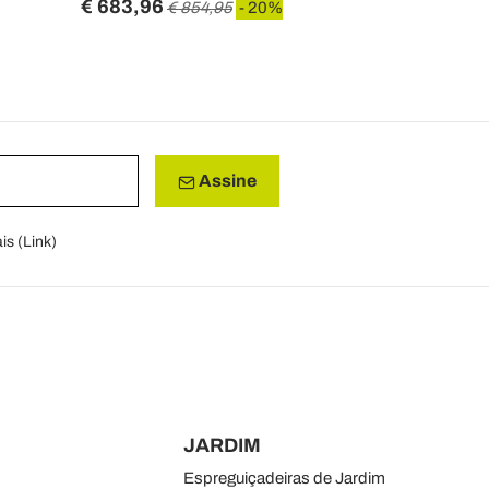
€ 683,96
€ 648,47
€ 854,95
- 20%
Assine
is (
Link
)
JARDIM
Espreguiçadeiras de Jardim