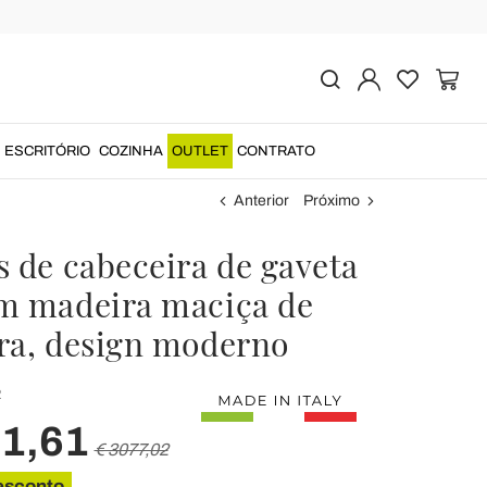
ESCRITÓRIO
COZINHA
OUTLET
CONTRATO
Anterior
Próximo
s de cabeceira de gaveta
m madeira maciça de
ra, design moderno
2
61,61
€ 3077,02
esconto