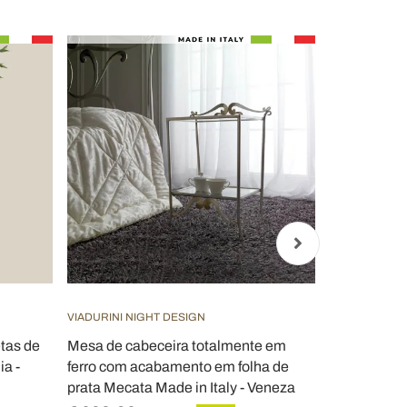
VIADURINI NIGHT DESIGN
VIADURINI CL
tas de
Mesa de cabeceira totalmente em
Cômoda com
ia -
ferro com acabamento em folha de
e puxadores
prata Mecata Made in Italy - Veneza
Itália - Adit