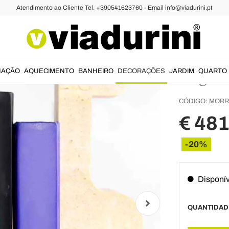
Atendimento ao Cliente Tel. +390541623760 - Email info@viadurini.pt
ção
2 supor
mármor
de gira
NAÇÃO
AQUECIMENTO
BANHEIRO
DECORAÇÕES
JARDIM
QUARTO
CÓDIGO:
MORR
€ 481
-20%
Disponív
QUANTIDAD