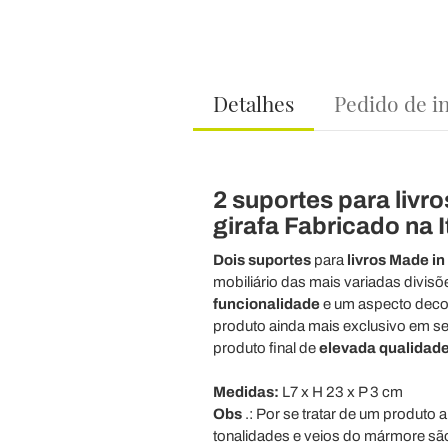
Detalhes
Pedido de i
2 suportes para liv
girafa Fabricado na It
Dois suportes
para
livros Made in 
mobiliário das mais variadas divisõ
funcionalidade
e um aspecto decora
produto ainda mais exclusivo em se
produto final de
elevada qualidad
Medidas:
L7 x H 23 x P 3 cm
Obs
.: Por se tratar de um produto 
tonalidades e veios do mármore s