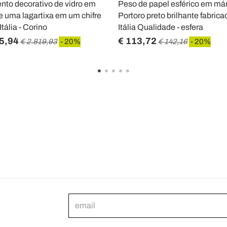
to decorativo de vidro em
Peso de papel esférico em m
e uma lagartixa em um chifre
Portoro preto brilhante fabrica
Itália - Corino
Itália Qualidade - esfera
5,94
€ 113,72
€ 2.819,93
- 20%
€ 142,16
- 20%