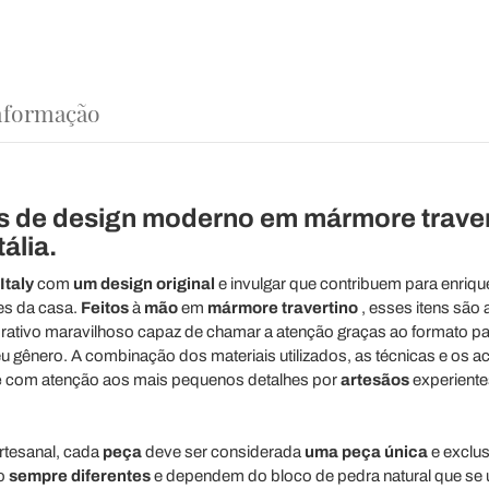
nformação
ros de design moderno em mármore trave
ália.
Italy
com
um
design
original
e invulgar que contribuem para enriqu
es da casa.
Feitos
à
mão
em
mármore travertino
, esses itens são 
tivo maravilhoso capaz de chamar a atenção graças ao formato parti
u gênero. A combinação dos materiais utilizados, as técnicas e os 
e
com atenção aos mais pequenos detalhes por
artesãos
experiente
artesanal, cada
peça
deve ser considerada
uma
peça
única
e exclus
ão
sempre diferentes
e dependem do bloco de pedra natural que se ut