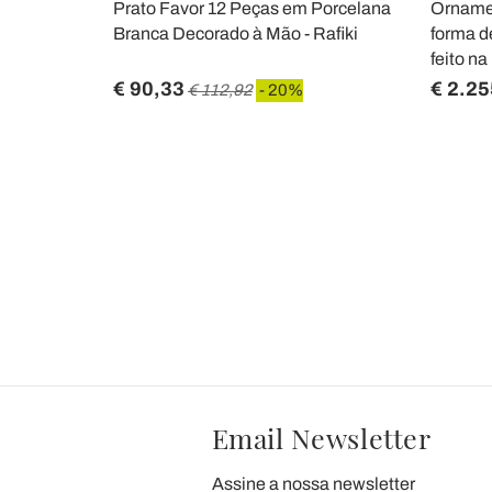
 em mármore
Prato Favor 12 Peças em Porcelana
Ornamen
 feito na
Branca Decorado à Mão - Rafiki
forma d
feito na 
€ 90,33
€ 2.25
€ 112,92
- 20%
Email Newsletter
Assine a nossa newsletter