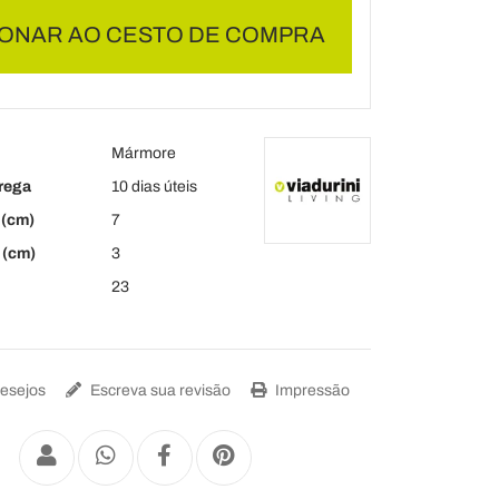
IONAR AO CESTO DE COMPRA
Mármore
rega
10 dias úteis
(cm)
7
 (cm)
3
23
Desejos
Escreva sua revisão
Impressão