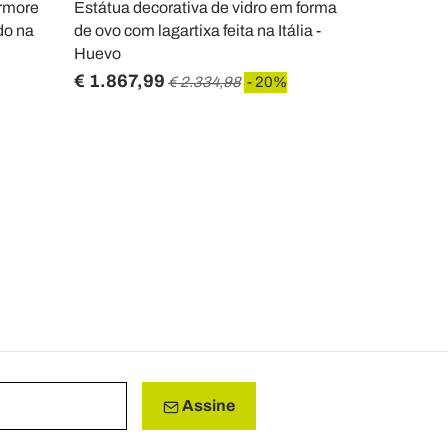
ármore
Estátua decorativa de vidro em forma
Decoração 
do na
de ovo com lagartixa feita na Itália -
Paonazzo De
Huevo
Itália - Olim
€ 1.867,99
€ 229,87
€ 2.334,98
- 20%
Assine