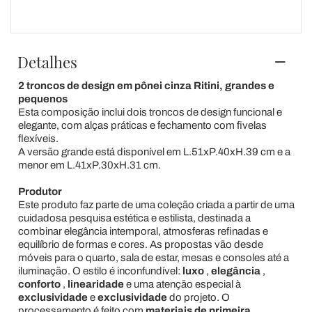
Detalhes
2 troncos de design em pônei cinza Ritini, grandes e
pequenos
Esta composição inclui dois troncos de design funcional e
elegante, com alças práticas e fechamento com fivelas
flexíveis.
A versão grande está disponível em L.51xP.40xH.39 cm e a
menor em L.41xP.30xH.31 cm.
Produtor
Este produto faz parte de uma coleção criada a partir de uma
cuidadosa pesquisa estética e estilista, destinada a
combinar elegância intemporal, atmosferas refinadas e
equilíbrio de formas e cores. As propostas vão desde
móveis para o quarto, sala de estar, mesas e consoles até a
iluminação. O estilo é inconfundível:
luxo
,
elegância
,
conforto
,
linearidade
e uma atenção especial à
exclusividade
e
exclusividade
do projeto. O
processamento é feito com
materiais de
primeira