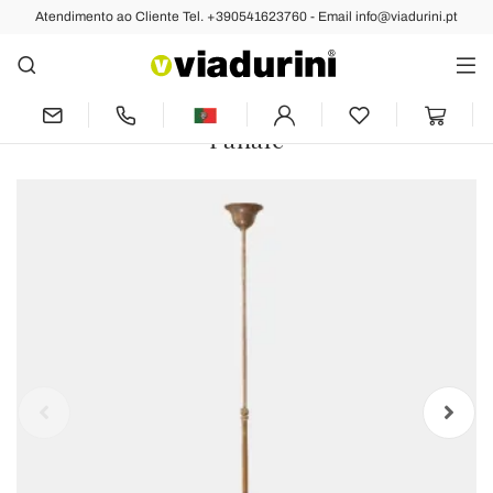
Atendimento ao Cliente Tel. +390541623760 - Email info@viadurini.pt
Anterior
Próximo
3 Luzes Lustre de Latão Estilo Vintage
Fabricado na Itália - Cascina por Il
Fanale