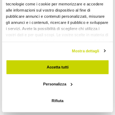
tecnologie come i cookie per memorizzare e accedere
alle informazioni sul vostro dispositivo al fine di
pubblicare annunci e contenuti personalizzati, misurare
gli annunci e i contenuti, ricercare il pubblico e sviluppare
Oferta por tempo limitado.
i servizi. Avete la possibilità di scegliere chi utilizza i
vostri dati e per quali scopi. Le vostre scelte in materia di
Não perca!
privacy sono applicabili solo su questa proprietà digitale
in cui avete effettuato le vostre scelte. È possibile
Mostra dettagli
modificare o revocare il proprio consenso in qualsiasi
momento dalla Dichiarazione sui cookie o facendo clic
sull'icona di attivazione della privacy.
Accetta tutti
Con il tuo consenso, vorremmo anche:
Personalizza
raccogliere informazioni sulla tua posizione
geografica, con un'approssimazione di qualche
metro,
Rifiuta
Identificare il tuo dispositivo, scansionandolo
attivamente alla ricerca di caratteristiche specifiche