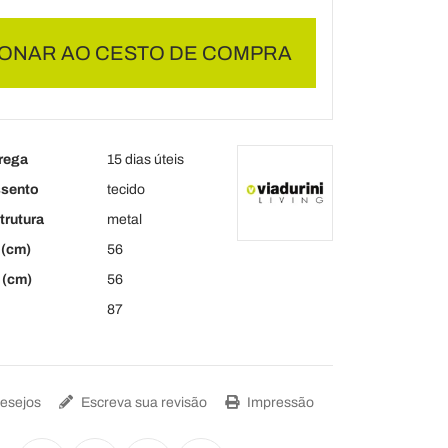
IONAR AO CESTO DE COMPRA
rega
15 dias úteis
ssento
tecido
trutura
metal
(cm)
56
 (cm)
56
87
Desejos
Escreva sua revisão
Impressão