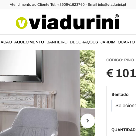
Atendimento ao Cliente Tel. +390541623760 - Email info@viadurini.pt
adeiras Modernas
Cadeiras Modernas Sala de Estar
4 Cade
Assent
e Pern
NAÇÃO
AQUECIMENTO
BANHEIRO
DECORAÇÕES
JARDIM
QUARTO
CÓDIGO:
PINO
€ 10
Sentado
QUANTIDAD