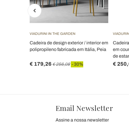
VIADURINI IN THE GARDEN
VIADURIN
 de jantar
Cadeira de design exterior / interior em
Cadeira
rnas pretas,
polipropileno fabricada em Itália, Peia
em couro
de esta
€ 179,26
€ 250
€ 256,08
- 30%
Email Newsletter
Assine a nossa newsletter