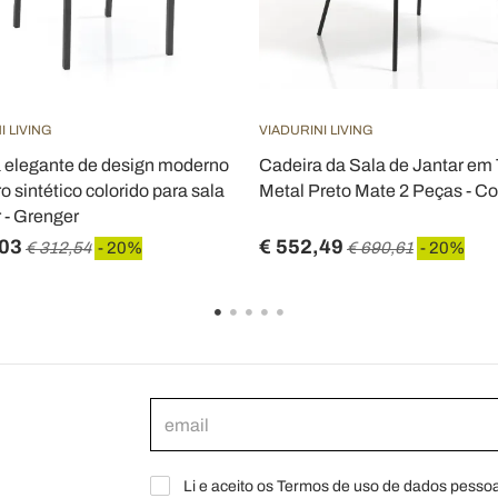
I LIVING
VIADURINI LIVING
 elegante de design moderno
Cadeira da Sala de Jantar em 
 sintético colorido para sala
Metal Preto Mate 2 Peças - Co
r - Grenger
,03
€ 552,49
€ 312,54
- 20%
€ 690,61
- 20%
Li e aceito os Termos de uso de dados pessoa