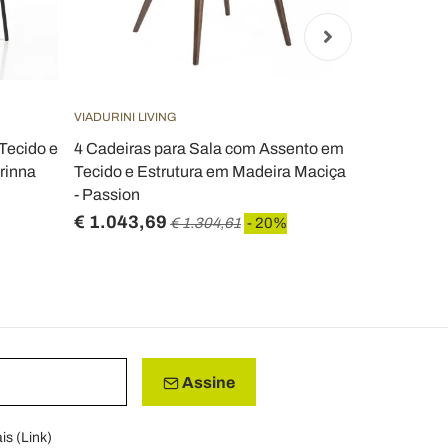
VIADURINI LIVING
VIADURINI LIV
Tecido e
4 Cadeiras para Sala com Assento em
Cadeira esto
rinna
Tecido e Estrutura em Madeira Maciça
em couro si
- Passion
2 peças - E
€ 1.043,69
€ 563,78
€ 1.304,61
- 20%
Assine
is (
Link
)