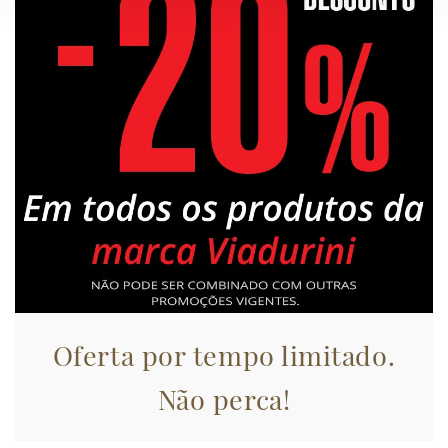
modificare o ritirare il tuo consenso in qualsiasi momento
dalla Dichiarazione sui cookie.
Utilizziamo i cookie per personalizzare contenuti ed
annunci, per fornire funzionalità dei social media e per
analizzare il nostro traffico. Condividiamo inoltre
informazioni sul modo in cui utilizza il nostro sito con i
nostri partner che si occupano di analisi dei dati web,
pubblicità e social media, i quali potrebbero combinarle
con altre informazioni che ha fornito loro o che hanno
raccolto dal suo utilizzo dei loro servizi.
Oferta por tempo limitado.
Não perca!