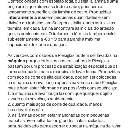
Confeccionadas com espigão total, ou seja, a lâmina é uma
peça única que atravessa todo o cabo, possuem o
acabamento superficial da lâmina de cetim. Produzidas
inteiramente à mão
em pequenas quantidades e sem
divisão do trabalho, em Scarperia, Itália, quem as inicia as
termina: em cada lâmina encontrará as iniciais do artesão
que as confeccionou. O tratamento térmico também inclui
sub-resfriamento a -80 ° C para garantir a máxima
capacidade de corte e duração.
As versões com cabos de Plexiglas podem ser lavadas na
máquina
porque todos os nossos cabos de Plexiglas
passam por um processo de estabilização especial que os
torna adequados para a máquina de lavar louça. Produzidas
com aço de corte de alta qualidade, podem ser colocadas
na máquina de lavar louça apenas na versão cabo Plexiglas,
mas é bom estar informado das possíveis consequências:
1. a máquina de lavar louça faz com que qualquer objeto
lavado nela envelheça rapidamente.
2. quanto mais aços de corte de qualidade, menos
inoxidável eles são.
3. as lâminas podem estar manchadas com pequenas
manchas avermelhadas ou grandes halos azulados:
para. se deixado para escorrer ou secar na máquina de lavar