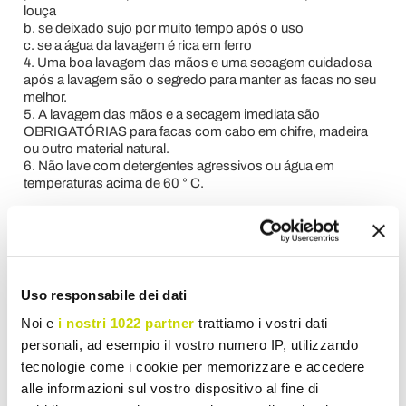
louça
b. se deixado sujo por muito tempo após o uso
c. se a água da lavagem é rica em ferro
4. Uma boa lavagem das mãos e uma secagem cuidadosa
após a lavagem são o segredo para manter as facas no seu
melhor.
5. A lavagem das mãos e a secagem imediata são
OBRIGATÓRIAS para facas com cabo em chifre, madeira
ou outro material natural.
6. Não lave com detergentes agressivos ou água em
temperaturas acima de 60 ° C.
Medidas:
- lâmina 14,1 cm
-
peso: 440 gr.
-
lâmina de aço inoxidável, espiga completa
-
cabo: plexiglass vermelho
Uso responsabile dei dati
Noi e
i nostri 1022 partner
trattiamo i vostri dati
Pedido de informação
personali, ad esempio il vostro numero IP, utilizzando
tecnologie come i cookie per memorizzare e accedere
Rever
alle informazioni sul vostro dispositivo al fine di