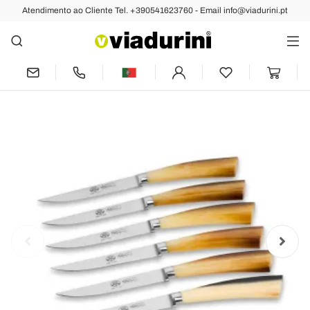
Atendimento ao Cliente Tel. +390541623760 - Email info@viadurini.pt
Anterior
Próximo
6 facas de lâmina lisa, Berti Exclusivo
para Viadurini - Andalo