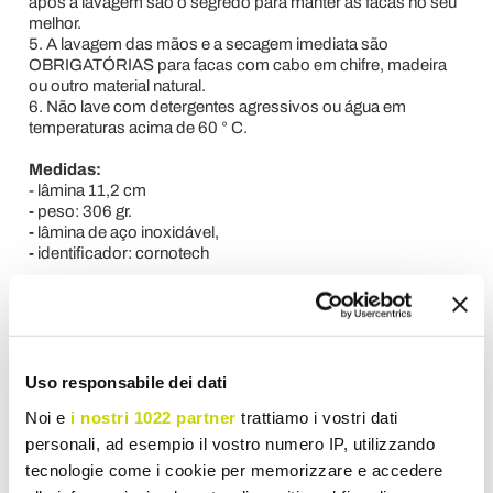
após a lavagem são o segredo para manter as facas no seu
melhor.
5. A lavagem das mãos e a secagem imediata são
OBRIGATÓRIAS para facas com cabo em chifre, madeira
ou outro material natural.
6. Não lave com detergentes agressivos ou água em
temperaturas acima de 60 ° C.
Medidas:
- lâmina 11,2 cm
-
peso: 306 gr.
-
lâmina de aço inoxidável,
-
identificador: cornotech
Pedido de informação
Rever
Uso responsabile dei dati
Noi e
i nostri 1022 partner
trattiamo i vostri dati
personali, ad esempio il vostro numero IP, utilizzando
Para escrever um comentário você deve fazer o
tecnologie come i cookie per memorizzare e accedere