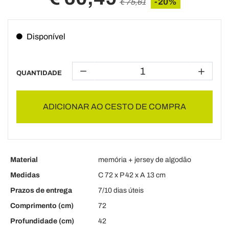
-20%
€ 75,61
Disponível
QUANTIDADE
ADICIONAR AO CESTO DE COMPRA
Material
memória + jersey de algodão
Medidas
C 72 x P 42 x A 13 cm
Prazos de entrega
7/10 dias úteis
Comprimento (cm)
72
Profundidade (cm)
42