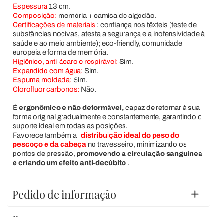
Espessura
13 cm.
Composição:
memória + camisa de algodão.
Certificações de materiais
:
confiança nos têxteis (teste de
substâncias nocivas, atesta a segurança e a inofensividade à
saúde e ao meio ambiente); eco-friendly, comunidade
europeia e forma de memória.
Higiênico, anti-ácaro e respirável:
Sim.
Expandido com água:
Sim.
Espuma moldada:
Sim.
Clorofluoricarbonos:
Não.
É
ergonômico e não deformável,
capaz de retornar à sua
forma original gradualmente e constantemente, garantindo o
suporte ideal em todas as posições.
Favorece também a
distribuição ideal do peso do
pescoço e da cabeça
no travesseiro, minimizando os
pontos de pressão,
promovendo a circulação sanguínea
e criando um efeito anti-decúbito
.
Pedido de informação