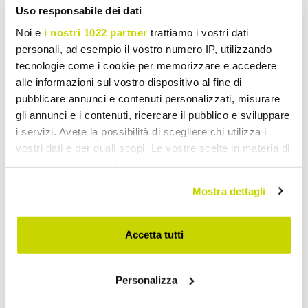
Uso responsabile dei dati
Noi e
i nostri 1022 partner
trattiamo i vostri dati
personali, ad esempio il vostro numero IP, utilizzando
tecnologie come i cookie per memorizzare e accedere
alle informazioni sul vostro dispositivo al fine di
pubblicare annunci e contenuti personalizzati, misurare
gli annunci e i contenuti, ricercare il pubblico e sviluppare
i servizi. Avete la possibilità di scegliere chi utilizza i
vostri dati e per quali scopi. Le vostre scelte in materia di
privacy sono applicabili solo su questa proprietà digitale
in cui avete effettuato le vostre scelte. È possibile
Mostra dettagli
modificare o revocare il proprio consenso in qualsiasi
momento dalla Dichiarazione sui cookie o facendo clic
sull'icona di attivazione della privacy.
Accetta tutti
Oferta por tempo limitado.
Con il tuo consenso, vorremmo anche:
Personalizza
Não perca!
raccogliere informazioni sulla tua posizione
geografica, con un'approssimazione di qualche