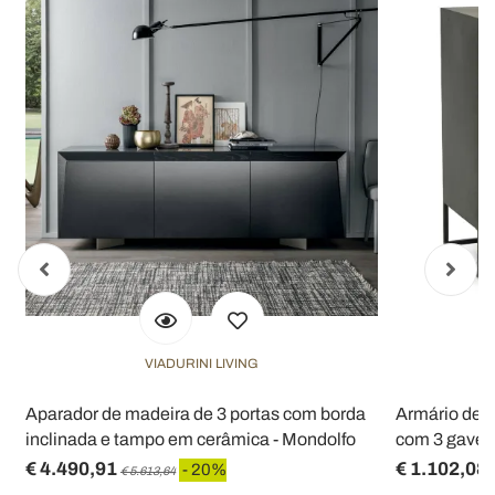
VIADURINI LIVING
Aparador de madeira de 3 portas com borda
Armário de m
inclinada e tampo em cerâmica - Mondolfo
com 3 gavet
€ 4.490,91
€ 1.102,08
- 20%
€ 5.613,64