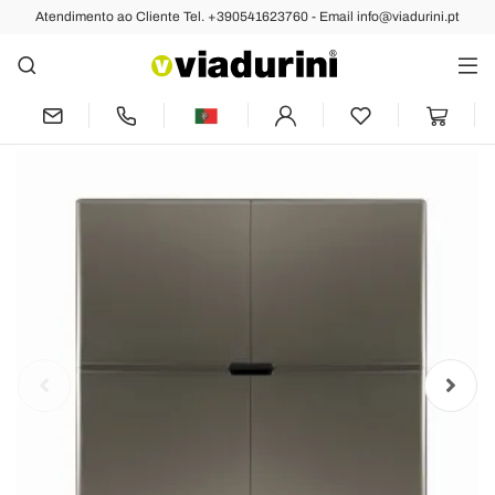
Atendimento ao Cliente Tel. +390541623760 - Email info@viadurini.pt
Anterior
Próximo
Aparador com Estrutura em Mdf e Base
com Pé Central Fabricado na Itália