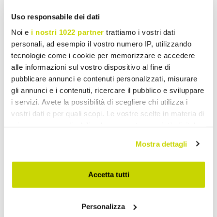
Uso responsabile dei dati
Noi e
i nostri 1022 partner
trattiamo i vostri dati
personali, ad esempio il vostro numero IP, utilizzando
tecnologie come i cookie per memorizzare e accedere
alle informazioni sul vostro dispositivo al fine di
pubblicare annunci e contenuti personalizzati, misurare
gli annunci e i contenuti, ricercare il pubblico e sviluppare
i servizi. Avete la possibilità di scegliere chi utilizza i
vostri dati e per quali scopi. Le vostre scelte in materia di
privacy sono applicabili solo su questa proprietà digitale
in cui avete effettuato le vostre scelte. È possibile
Mostra dettagli
modificare o revocare il proprio consenso in qualsiasi
momento dalla Dichiarazione sui cookie o facendo clic
sull'icona di attivazione della privacy.
Accetta tutti
Oferta por tempo limitado.
Con il tuo consenso, vorremmo anche:
Não perca!
Personalizza
raccogliere informazioni sulla tua posizione