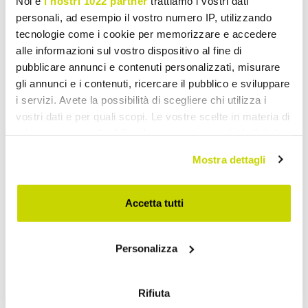
Noi e
i nostri 1022 partner
trattiamo i vostri dati
personali, ad esempio il vostro numero IP, utilizzando
tecnologie come i cookie per memorizzare e accedere
alle informazioni sul vostro dispositivo al fine di
pubblicare annunci e contenuti personalizzati, misurare
gli annunci e i contenuti, ricercare il pubblico e sviluppare
i servizi. Avete la possibilità di scegliere chi utilizza i
vostri dati e per quali scopi. Le vostre scelte in materia di
privacy sono applicabili solo su questa proprietà digitale
in cui avete effettuato le vostre scelte. È possibile
Mostra dettagli
modificare o revocare il proprio consenso in qualsiasi
Oferta por tempo limitado.
momento dalla Dichiarazione sui cookie o facendo clic
sull'icona di attivazione della privacy.
Não perca!
Accetta tutti
Con il tuo consenso, vorremmo anche:
Personalizza
raccogliere informazioni sulla tua posizione
geografica, con un'approssimazione di qualche
metro,
Rifiuta
Identificare il tuo dispositivo, scansionandolo