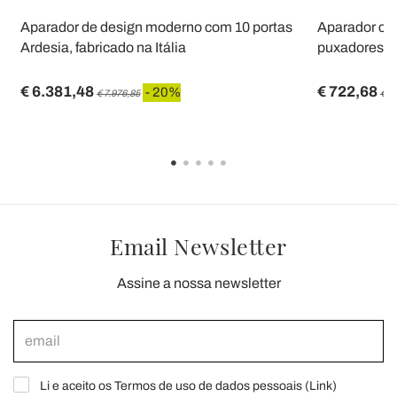
Aparador de design moderno com 10 portas
Aparador com
Ardesia, fabricado na Itália
puxadores di
€ 6.381,48
€ 722,68
- 20%
€ 7.976,85
€ 9
Email Newsletter
Assine a nossa newsletter
Li e aceito os Termos de uso de dados pessoais (
Link
)