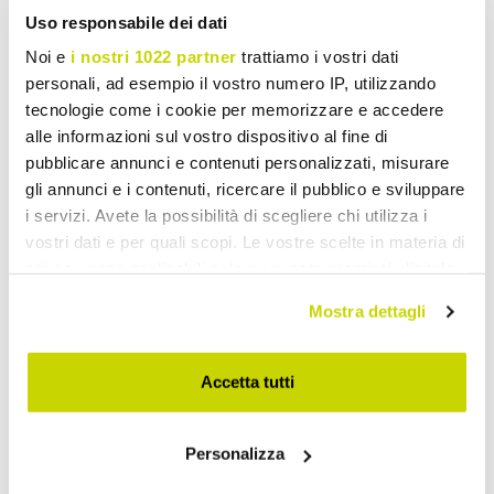
Uso responsabile dei dati
Noi e
i nostri 1022 partner
trattiamo i vostri dati
personali, ad esempio il vostro numero IP, utilizzando
tecnologie come i cookie per memorizzare e accedere
alle informazioni sul vostro dispositivo al fine di
pubblicare annunci e contenuti personalizzati, misurare
gli annunci e i contenuti, ricercare il pubblico e sviluppare
i servizi. Avete la possibilità di scegliere chi utilizza i
vostri dati e per quali scopi. Le vostre scelte in materia di
privacy sono applicabili solo su questa proprietà digitale
in cui avete effettuato le vostre scelte. È possibile
Mostra dettagli
modificare o revocare il proprio consenso in qualsiasi
momento dalla Dichiarazione sui cookie o facendo clic
sull'icona di attivazione della privacy.
Oferta por tempo limitado.
Accetta tutti
Não perca!
Con il tuo consenso, vorremmo anche:
Personalizza
raccogliere informazioni sulla tua posizione
geografica, con un'approssimazione di qualche