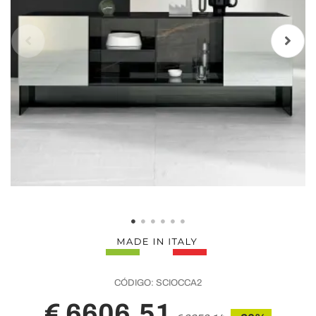
CÓDIGO:
SCIOCCA2
€ 6606,51