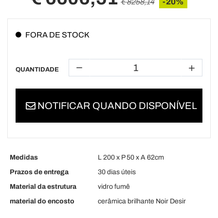
-20%
€ 8258,14
FORA DE STOCK
QUANTIDADE
NOTIFICAR QUANDO DISPONÍVEL
Medidas
L 200 x P 50 x A 62cm
Prazos de entrega
30 dias úteis
Material da estrutura
vidro fumê
material do encosto
cerâmica brilhante Noir Desir