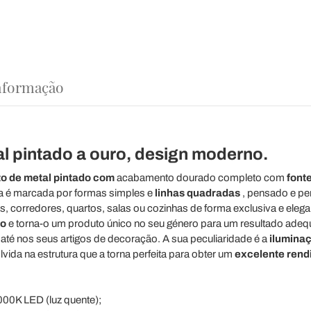
nformação
l pintado a ouro, design moderno.
to de metal pintado com
acabamento dourado completo com
font
a é marcada por formas simples e
linhas quadradas
, pensado e pen
 corredores, quartos, salas ou cozinhas de forma exclusiva e eleg
do
e torna-o um produto único no seu género para um resultado ade
até nos seus artigos de decoração. A sua peculiaridade é a
ilumina
vida na estrutura que a torna perfeita para obter um
excelente rend
0K LED (luz quente);