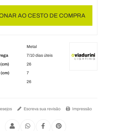
IONAR AO CESTO DE COMPRA
Metal
rega
7/10 dias úteis
(cm)
26
 (cm)
7
26
Desejos
Escreva sua revisão
Impressão