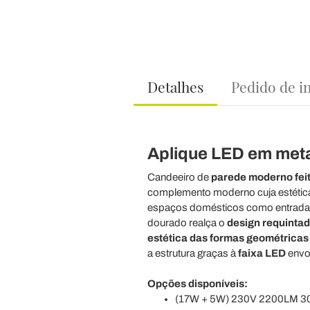
Detalhes
Pedido de i
Aplique LED em meta
Candeeiro de
parede moderno
fei
complemento moderno cuja estétic
espaços domésticos como entradas,
dourado realça o
design requinta
estética das formas geométricas
a estrutura graças à
faixa LED
envol
Opções disponíveis:
(17W + 5W) 230V 2200LM 300