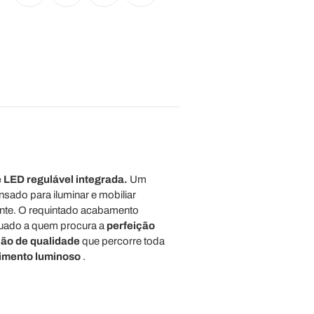
e LED regulável integrada.
Um
sado para iluminar e mobiliar
ante. O requintado acabamento
quado a quem procura a
perfeição
ção de qualidade
que percorre toda
imento luminoso
.