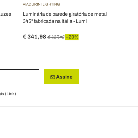
VIADURINI LIGHTING
Luzes
Luminária de parede giratória de metal
345° fabricada na Itália - Lumi
€ 341,98
€ 427,48
- 20%
Assine
is (
Link
)