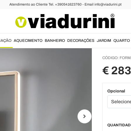
Atendimento ao Cliente Tel. +390541623760 - Email info@viadurini.pt
e
Candeeiros de Parede Modernos
Apliqu
Pintad
Dourad
NAÇÃO
AQUECIMENTO
BANHEIRO
DECORAÇÕES
JARDIM
QUARTO
CÓDIGO:
FORM
€ 283
Opcional
QUANTIDAD