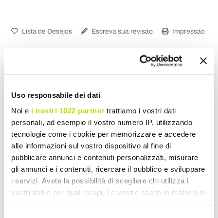
Lista de Desejos
Escreva sua revisão
Impressão
Uso responsabile dei dati
Candeeiros de Parede Exterior
Noi e
i nostri 1022 partner
trattiamo i vostri dati
personali, ad esempio il vostro numero IP, utilizzando
tecnologie come i cookie per memorizzare e accedere
alle informazioni sul vostro dispositivo al fine di
pubblicare annunci e contenuti personalizzati, misurare
gli annunci e i contenuti, ricercare il pubblico e sviluppare
i servizi. Avete la possibilità di scegliere chi utilizza i
vostri dati e per quali scopi. Le vostre scelte in materia di
privacy sono applicabili solo su questa proprietà digitale
in cui avete effettuato le vostre scelte. È possibile