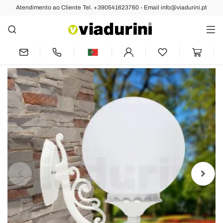
Atendimento ao Cliente Tel. +390541623760 - Email info@viadurini.pt
Anterior
Próximo
Aplique de Jardim em Alumínio Branco
com Esfera Opala - Trovabianco